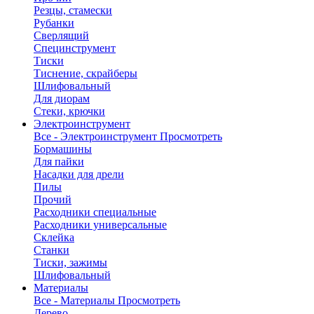
Резцы, стамески
Рубанки
Сверлящий
Специнструмент
Тиски
Тиснение, скрайберы
Шлифовальный
Для диорам
Стеки, крючки
Электроинструмент
Все - Электроинструмент
Просмотреть
Бормашины
Для пайки
Насадки для дрели
Пилы
Прочий
Расходники специальные
Расходники универсальные
Склейка
Станки
Тиски, зажимы
Шлифовальный
Материалы
Все - Материалы
Просмотреть
Дерево