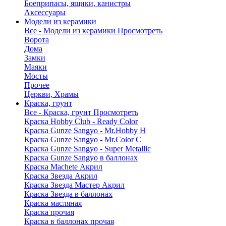
Боеприпасы, ящики, канистры
Аксессуары
Модели из керамики
Все - Модели из керамики
Просмотреть
Ворота
Дома
Замки
Маяки
Мосты
Прочее
Церкви, Храмы
Краска, грунт
Все - Краска, грунт
Просмотреть
Краска Hobby Club - Ready Color
Краска Gunze Sangyo - Mr.Hobby H
Краска Gunze Sangyo - Mr.Color C
Краска Gunze Sangyo - Super Metallic
Краска Gunze Sangyo в баллонах
Краска Machete Акрил
Краска Звезда Акрил
Краска Звезда Мастер Акрил
Краска Звезда в баллонах
Краска масляная
Краска прочая
Краска в баллонах прочая