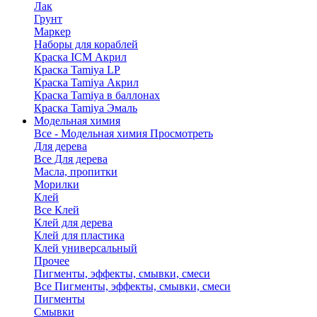
Лак
Грунт
Маркер
Наборы для кораблей
Краска ICM Акрил
Краска Tamiya LP
Краска Tamiya Акрил
Краска Tamiya в баллонах
Краска Tamiya Эмаль
Модельная химия
Все - Модельная химия
Просмотреть
Для дерева
Все Для дерева
Масла, пропитки
Морилки
Клей
Все Клей
Клей для дерева
Клей для пластика
Клей универсальный
Прочее
Пигменты, эффекты, смывки, смеси
Все Пигменты, эффекты, смывки, смеси
Пигменты
Смывки