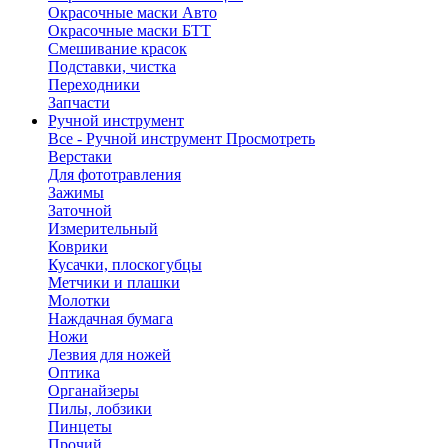
Окрасочные маски Авто
Окрасочные маски БТТ
Смешивание красок
Подставки, чистка
Переходники
Запчасти
Ручной инструмент
Все - Ручной инструмент
Просмотреть
Верстаки
Для фототравления
Зажимы
Заточной
Измерительный
Коврики
Кусачки, плоскогубцы
Метчики и плашки
Молотки
Наждачная бумага
Ножи
Лезвия для ножей
Оптика
Органайзеры
Пилы, лобзики
Пинцеты
Прочий