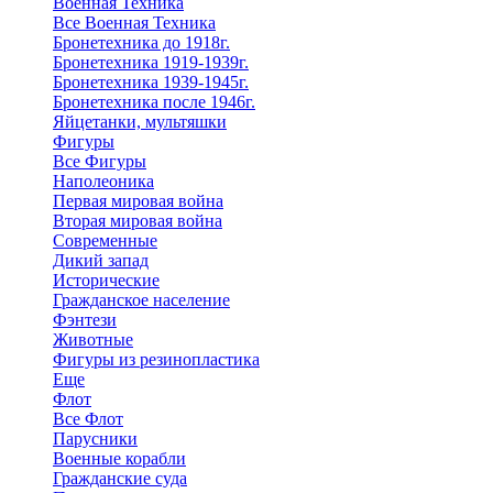
Военная Техника
Все Военная Техника
Бронетехника до 1918г.
Бронетехника 1919-1939г.
Бронетехника 1939-1945г.
Бронетехника после 1946г.
Яйцетанки, мультяшки
Фигуры
Все Фигуры
Наполеоника
Первая мировая война
Вторая мировая война
Современные
Дикий запад
Исторические
Гражданское население
Фэнтези
Животные
Фигуры из резинопластика
Еще
Флот
Все Флот
Парусники
Военные корабли
Гражданские суда