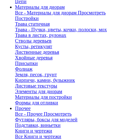
Цепи
Материалы для диорам
Все - Материалы для диорам
Просмотреть
Постройки
Трава статичная
Трава - Пучки, цветы, кочки, полоски, мох
Трава в листах, рулонах
Стволы деревьев
Кусты, ретикулят
Лиственные деревья
Хвойные деревья
Присыпки
Фолиаж
Земля, песок, грунт
Кирпичи, камни, булыжник
Листовые текстуры
Элементы для диорам
Материалы для постройки
Формы для отливки
Прочее
Все - Прочее
Просмотреть
Футляры, боксы для моделей
Подставки, виньетки
Книги и чертежи
Все Книги и чертежи