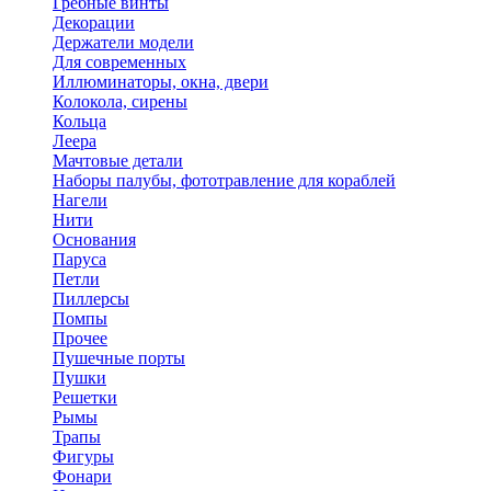
Гребные винты
Декорации
Держатели модели
Для современных
Иллюминаторы, окна, двери
Колокола, сирены
Кольца
Леера
Мачтовые детали
Наборы палубы, фототравление для кораблей
Нагели
Нити
Основания
Паруса
Петли
Пиллерсы
Помпы
Прочее
Пушечные порты
Пушки
Решетки
Рымы
Трапы
Фигуры
Фонари