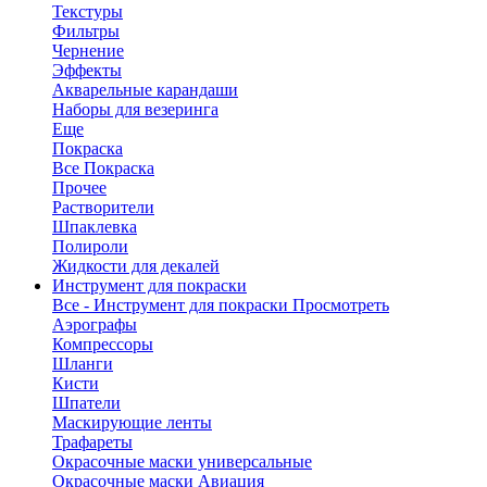
Текстуры
Фильтры
Чернение
Эффекты
Акварельные карандаши
Наборы для везеринга
Еще
Покраска
Все Покраска
Прочее
Растворители
Шпаклевка
Полироли
Жидкости для декалей
Инструмент для покраски
Все - Инструмент для покраски
Просмотреть
Аэрографы
Компрессоры
Шланги
Кисти
Шпатели
Маскирующие ленты
Трафареты
Окрасочные маски универсальные
Окрасочные маски Авиация