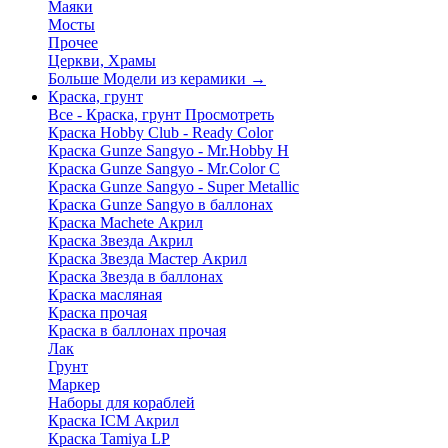
Маяки
Мосты
Прочее
Церкви, Храмы
Больше Модели из керамики
→
Краска, грунт
Все - Краска, грунт
Просмотреть
Краска Hobby Club - Ready Color
Краска Gunze Sangyo - Mr.Hobby H
Краска Gunze Sangyo - Mr.Color C
Краска Gunze Sangyo - Super Metallic
Краска Gunze Sangyo в баллонах
Краска Machete Акрил
Краска Звезда Акрил
Краска Звезда Мастер Акрил
Краска Звезда в баллонах
Краска масляная
Краска прочая
Краска в баллонах прочая
Лак
Грунт
Маркер
Наборы для кораблей
Краска ICM Акрил
Краска Tamiya LP