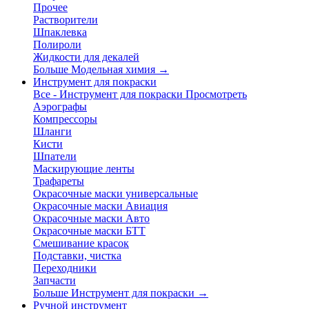
Прочее
Растворители
Шпаклевка
Полироли
Жидкости для декалей
Больше Модельная химия
→
Инструмент для покраски
Все - Инструмент для покраски
Просмотреть
Аэрографы
Компрессоры
Шланги
Кисти
Шпатели
Маскирующие ленты
Трафареты
Окрасочные маски универсальные
Окрасочные маски Авиация
Окрасочные маски Авто
Окрасочные маски БТТ
Смешивание красок
Подставки, чистка
Переходники
Запчасти
Больше Инструмент для покраски
→
Ручной инструмент