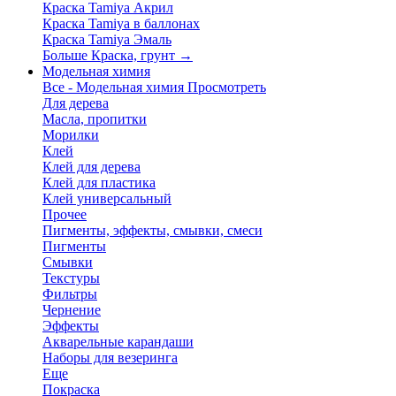
Краска Tamiya Акрил
Краска Tamiya в баллонах
Краска Tamiya Эмаль
Больше Краска, грунт
→
Модельная химия
Все - Модельная химия
Просмотреть
Для дерева
Масла, пропитки
Морилки
Клей
Клей для дерева
Клей для пластика
Клей универсальный
Прочее
Пигменты, эффекты, смывки, смеси
Пигменты
Смывки
Текстуры
Фильтры
Чернение
Эффекты
Акварельные карандаши
Наборы для везеринга
Еще
Покраска