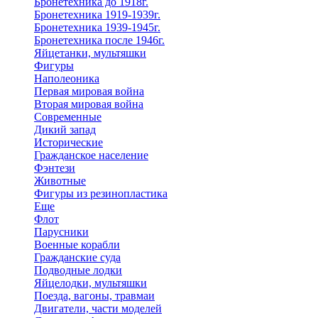
Бронетехника до 1918г.
Бронетехника 1919-1939г.
Бронетехника 1939-1945г.
Бронетехника после 1946г.
Яйцетанки, мультяшки
Фигуры
Наполеоника
Первая мировая война
Вторая мировая война
Современные
Дикий запад
Исторические
Гражданское население
Фэнтези
Животные
Фигуры из резинопластика
Еще
Флот
Парусники
Военные корабли
Гражданские суда
Подводные лодки
Яйцелодки, мультяшки
Поезда, вагоны, травмаи
Двигатели, части моделей