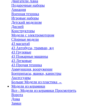
Двигатели Авиа
Подарочные наборы
Авиация
Военная техника
Игровые наборы
Детский моделизм
Дисней
Конструкторы
Модели с электромотором
Сборные модели
43 масштаб
43 Автобусы, трамваи, жд
43 Грузовые
43 Пожарные машины
43 Легковые
43 Прочая техника
Аммуниция, вооружение
Боеприпасы, ящики, канистры
Аксессуары
Больше Модели из пластика
→
Модели из керамики
Все - Модели из керамики
Просмотреть
Ворота
Дома
Замки