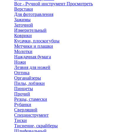
Все - Ручной инструмент
Просмотреть
Верстаки
Для фототравления
Зажимы
Заточной
Измерительный
Коврики
Кусачки, плоскогубцы
Метчики и плашки
Молотки
Наждачная бумага
Ножи
Лезвия для ножей
Оптика
Органайзеры
Пилы, лобзики
Пинцеты
Прочий
Резцы, стамески
Рубанки
Сверлящий
Специнструмент
Тиски
Тиснение, скрайберы
Шлифовальный