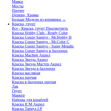
Маяки
Мосты
Прочее
Церкви, Храмы
Больше Модели из керамики
→
Краска, грунт
Все - Краска, грунт
Просмотреть
Краска Hobby Club - Ready Color
Краска Gunze Sangyo - Mr.Hobby H
Краска Gunze Sangyo - Mr.Color C
Краска Gunze Sangyo - Super Metallic
Краска Gunze Sangyo в баллонах
Краска Machete Акрил
Краска Звезда Акрил
Краска Звезда Мастер Акрил
Краска Звезда в баллонах
Краска масляная
Краска прочая
Краска в баллонах прочая
Лак
Грунт
Маркер
Наборы для кораблей
Краска ICM Акрил
Краска Tamiya LP