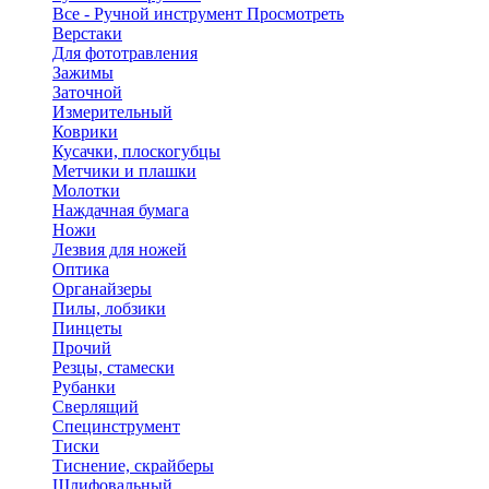
Все - Ручной инструмент
Просмотреть
Верстаки
Для фототравления
Зажимы
Заточной
Измерительный
Коврики
Кусачки, плоскогубцы
Метчики и плашки
Молотки
Наждачная бумага
Ножи
Лезвия для ножей
Оптика
Органайзеры
Пилы, лобзики
Пинцеты
Прочий
Резцы, стамески
Рубанки
Сверлящий
Специнструмент
Тиски
Тиснение, скрайберы
Шлифовальный