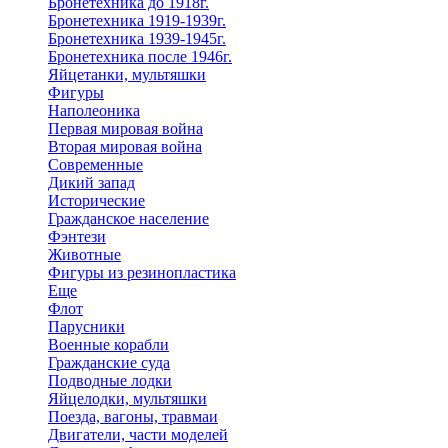
Бронетехника до 1918г.
Бронетехника 1919-1939г.
Бронетехника 1939-1945г.
Бронетехника после 1946г.
Яйцетанки, мультяшки
Фигуры
Наполеоника
Первая мировая война
Вторая мировая война
Современные
Дикий запад
Исторические
Гражданское население
Фэнтези
Животные
Фигуры из резинопластика
Еще
Флот
Парусники
Военные корабли
Гражданские суда
Подводные лодки
Яйцелодки, мультяшки
Поезда, вагоны, травмаи
Двигатели, части моделей