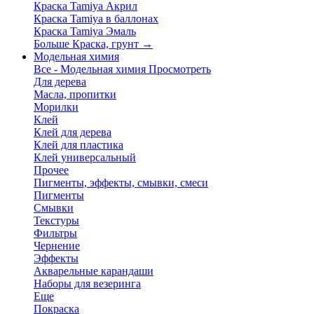
Краска Tamiya Акрил
Краска Tamiya в баллонах
Краска Tamiya Эмаль
Больше Краска, грунт
→
Модельная химия
Все - Модельная химия
Просмотреть
Для дерева
Масла, пропитки
Морилки
Клей
Клей для дерева
Клей для пластика
Клей универсальный
Прочее
Пигменты, эффекты, смывки, смеси
Пигменты
Смывки
Текстуры
Фильтры
Чернение
Эффекты
Акварельные карандаши
Наборы для везеринга
Еще
Покраска