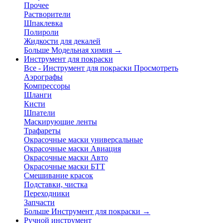
Прочее
Растворители
Шпаклевка
Полироли
Жидкости для декалей
Больше Модельная химия
→
Инструмент для покраски
Все - Инструмент для покраски
Просмотреть
Аэрографы
Компрессоры
Шланги
Кисти
Шпатели
Маскирующие ленты
Трафареты
Окрасочные маски универсальные
Окрасочные маски Авиация
Окрасочные маски Авто
Окрасочные маски БТТ
Смешивание красок
Подставки, чистка
Переходники
Запчасти
Больше Инструмент для покраски
→
Ручной инструмент