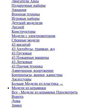
Двигатели Авиа
Подарочные наборы
Авиация
Военная техника
Игровые наборы
Детский моделизм
Дисней
Конструкторы
Модели с электромотором
Сборные модели
43 масштаб
43 Автобусы, трамваи, жд
43 Грузовые
43 Пожарные машины
43 Легковые
43 Прочая техника
Аммуниция, вооружение
Боеприпасы, ящики, канистры
Аксессуары
Больше Модели из пластика
→
Модели из керамики
Все - Модели из керамики
Просмотреть
Ворота
Дома
Замки