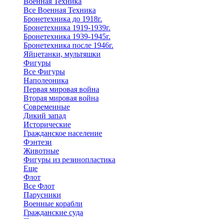
Военная Техника
Все Военная Техника
Бронетехника до 1918г.
Бронетехника 1919-1939г.
Бронетехника 1939-1945г.
Бронетехника после 1946г.
Яйцетанки, мультяшки
Фигуры
Все Фигуры
Наполеоника
Первая мировая война
Вторая мировая война
Современные
Дикий запад
Исторические
Гражданское население
Фэнтези
Животные
Фигуры из резинопластика
Еще
Флот
Все Флот
Парусники
Военные корабли
Гражданские суда