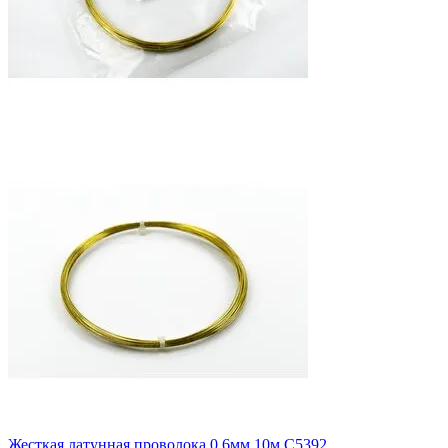
Жесткая латунная проволока 0,6мм 10м C5392