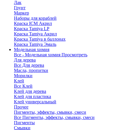
Лак
Грунт
Маркер
Наборы для кораблей
Краска ICM Акрил
Краска Tamiya LP
Краска Tamiya Акрил
Краска Tamiya в баллонах
Краска Tamiya Эмаль
Модельная химия
Все - Модельная химия
Просмотреть
Для дерева
Все Для дерева
Масла, пропитки
Морилки
Клей
Все Клей
Клей для дерева
Клей для пластика
Клей универсальный
Прочее
Пигменты, эффекты, смывки, смеси
Все Пигменты, эффекты, смывки, смеси
Пигменты
Смывки