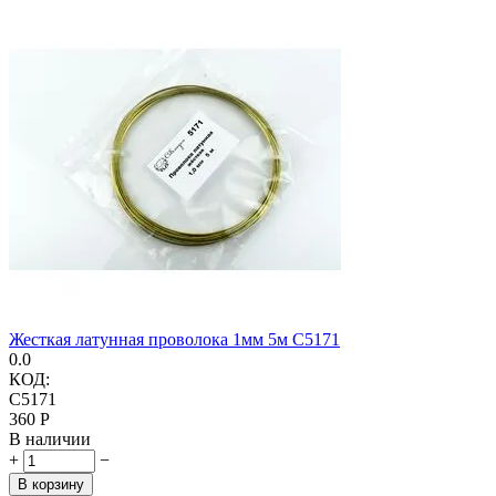
Жесткая латунная проволока 1мм 5м C5171
0.0
КОД:
C5171
‍360‍
Р
В наличии
+
−
В корзину