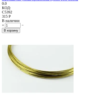
0.0
КОД:
C5392
‍315‍
Р
В наличии
+
−
В корзину