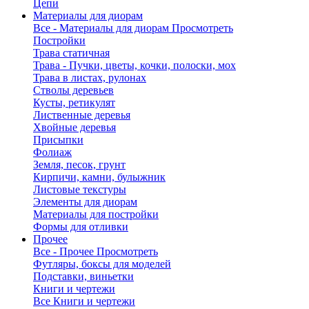
Цепи
Материалы для диорам
Все - Материалы для диорам
Просмотреть
Постройки
Трава статичная
Трава - Пучки, цветы, кочки, полоски, мох
Трава в листах, рулонах
Стволы деревьев
Кусты, ретикулят
Лиственные деревья
Хвойные деревья
Присыпки
Фолиаж
Земля, песок, грунт
Кирпичи, камни, булыжник
Листовые текстуры
Элементы для диорам
Материалы для постройки
Формы для отливки
Прочее
Все - Прочее
Просмотреть
Футляры, боксы для моделей
Подставки, виньетки
Книги и чертежи
Все Книги и чертежи