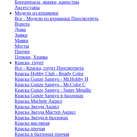
Боеприпасы, ящики, канистры
Аксессуары
Модели из керамики
Все - Модели из керамики
Просмотреть
Ворота
Дома
Замки
Маяки
Мосты
Прочее
Церкви, Храмы
Краска, грунт
Все - Краска, грунт
Просмотреть
Краска Hobby Club - Ready Color
Краска Gunze Sangyo - Mr.Hobby H
Краска Gunze Sangyo - Mr.Color C
Краска Gunze Sangyo - Super Metallic
Краска Gunze Sangyo в баллонах
Краска Machete Акрил
Краска Звезда Акрил
Краска Звезда Мастер Акрил
Краска Звезда в баллонах
Краска масляная
Краска прочая
Краска в баллонах прочая