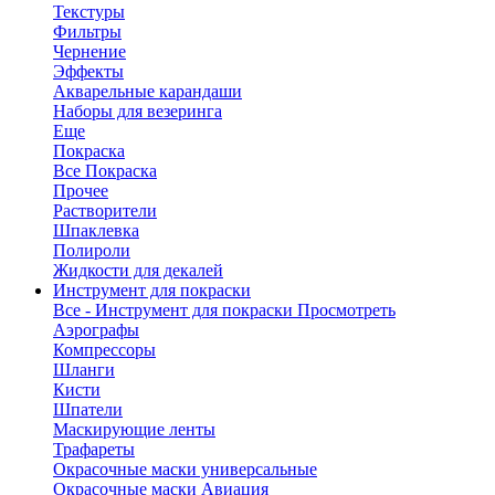
Текстуры
Фильтры
Чернение
Эффекты
Акварельные карандаши
Наборы для везеринга
Еще
Покраска
Все Покраска
Прочее
Растворители
Шпаклевка
Полироли
Жидкости для декалей
Инструмент для покраски
Все - Инструмент для покраски
Просмотреть
Аэрографы
Компрессоры
Шланги
Кисти
Шпатели
Маскирующие ленты
Трафареты
Окрасочные маски универсальные
Окрасочные маски Авиация