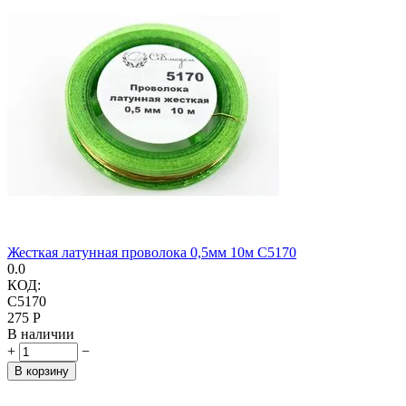
Жесткая латунная проволока 0,5мм 10м C5170
0.0
КОД:
C5170
‍275‍
Р
В наличии
+
−
В корзину