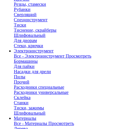
Резцы, стамески
Рубанки
Сверлящий
Специнструмент
Тиски
Тиснение, скрайберы
Шлифовальный
Для диорам
Стеки, крючки
Электроинструмент
Все - Электроинструмент
Просмотреть
Бормашины
Для пайки
Насадки для дрели
Пилы
Прочий
Расходники специальные
Расходники универсальные
Склейка
Станки
Тиски, зажимы
Шлифовальный
Материалы
Все - Материалы
Просмотреть
Дерево