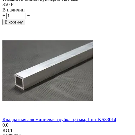
‍350‍
Р
В наличии
+
−
В корзину
Квадратная алюминиевая трубка 5,6 мм, 1 шт KS83014
0.0
КОД: