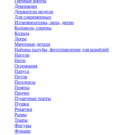
Гребные винты
Декорации
Держатели модели
Для современных
Иллюминаторы, окна, двери
Колокола, сирены
Кольца
Леера
Мачтовые детали
Наборы палубы, фототравление для кораблей
Нагели
Нити
Основания
Паруса
Петли
Пиллерсы
Помпы
Прочее
Пушечные порты
Пушки
Решетки
Рымы
Трапы
Фигуры
Фонари