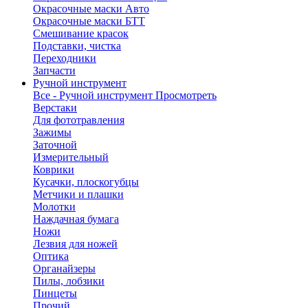
Окрасочные маски Авто
Окрасочные маски БТТ
Смешивание красок
Подставки, чистка
Переходники
Запчасти
Ручной инструмент
Все - Ручной инструмент
Просмотреть
Верстаки
Для фототравления
Зажимы
Заточной
Измерительный
Коврики
Кусачки, плоскогубцы
Метчики и плашки
Молотки
Наждачная бумага
Ножи
Лезвия для ножей
Оптика
Органайзеры
Пилы, лобзики
Пинцеты
Прочий