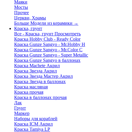
Маяки
Мосты
Прочее
Церкви, Храмы
Больше Модели из керамики
→
Краска, грунт
Все - Краска, грунт
Просмотреть
Краска Hobby Club - Ready Color
Краска Gunze Sangyo - Mr.Hobby H
Краска Gunze Sangyo - Mr.Color C
Краска Gunze Sangyo - Super Metallic
Краска Gunze Sangyo в баллонах
Краска Machete Акрил
Краска Звезда Акрил
Краска Звезда Мастер Акрил
Краска Звезда в баллонах
Краска масляная
Краска прочая
Краска в баллонах прочая
Лак
Грунт
Маркер
Наборы для кораблей
Краска ICM Акрил
Краска Tamiya LP