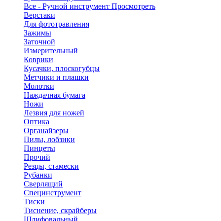
Все - Ручной инструмент
Просмотреть
Верстаки
Для фототравления
Зажимы
Заточной
Измерительный
Коврики
Кусачки, плоскогубцы
Метчики и плашки
Молотки
Наждачная бумага
Ножи
Лезвия для ножей
Оптика
Органайзеры
Пилы, лобзики
Пинцеты
Прочий
Резцы, стамески
Рубанки
Сверлящий
Специнструмент
Тиски
Тиснение, скрайберы
Шлифовальный