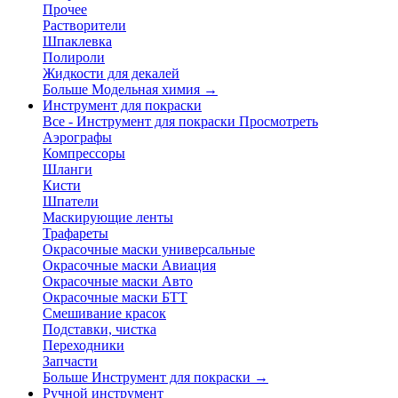
Прочее
Растворители
Шпаклевка
Полироли
Жидкости для декалей
Больше Модельная химия
→
Инструмент для покраски
Все - Инструмент для покраски
Просмотреть
Аэрографы
Компрессоры
Шланги
Кисти
Шпатели
Маскирующие ленты
Трафареты
Окрасочные маски универсальные
Окрасочные маски Авиация
Окрасочные маски Авто
Окрасочные маски БТТ
Смешивание красок
Подставки, чистка
Переходники
Запчасти
Больше Инструмент для покраски
→
Ручной инструмент