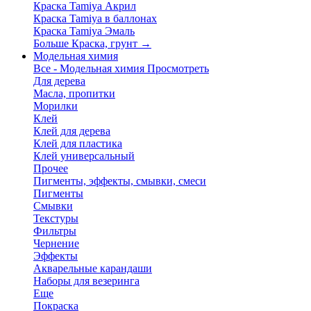
Краска Tamiya Акрил
Краска Tamiya в баллонах
Краска Tamiya Эмаль
Больше Краска, грунт
→
Модельная химия
Все - Модельная химия
Просмотреть
Для дерева
Масла, пропитки
Морилки
Клей
Клей для дерева
Клей для пластика
Клей универсальный
Прочее
Пигменты, эффекты, смывки, смеси
Пигменты
Смывки
Текстуры
Фильтры
Чернение
Эффекты
Акварельные карандаши
Наборы для везеринга
Еще
Покраска