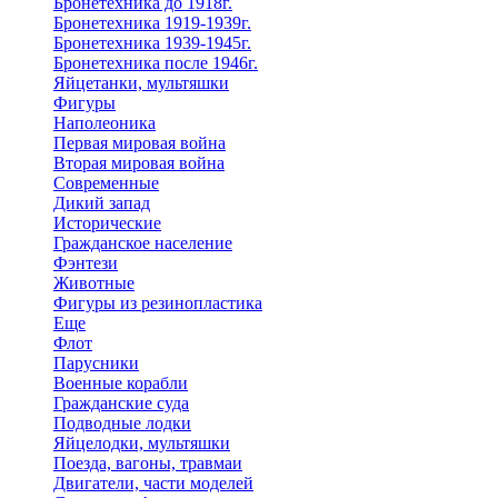
Бронетехника до 1918г.
Бронетехника 1919-1939г.
Бронетехника 1939-1945г.
Бронетехника после 1946г.
Яйцетанки, мультяшки
Фигуры
Наполеоника
Первая мировая война
Вторая мировая война
Современные
Дикий запад
Исторические
Гражданское население
Фэнтези
Животные
Фигуры из резинопластика
Еще
Флот
Парусники
Военные корабли
Гражданские суда
Подводные лодки
Яйцелодки, мультяшки
Поезда, вагоны, травмаи
Двигатели, части моделей