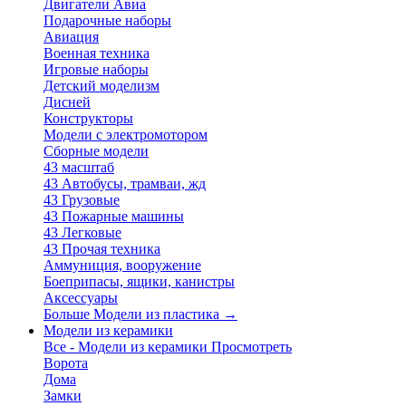
Двигатели Авиа
Подарочные наборы
Авиация
Военная техника
Игровые наборы
Детский моделизм
Дисней
Конструкторы
Модели с электромотором
Сборные модели
43 масштаб
43 Автобусы, трамваи, жд
43 Грузовые
43 Пожарные машины
43 Легковые
43 Прочая техника
Аммуниция, вооружение
Боеприпасы, ящики, канистры
Аксессуары
Больше Модели из пластика
→
Модели из керамики
Все - Модели из керамики
Просмотреть
Ворота
Дома
Замки