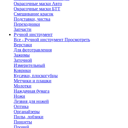
Окрасочные маски Авто
Окрасочные маски БТТ
Смешивание красок
Подставки, чистка
Переходники
Запчасти
Ручной инструмент
Все - Ручной инструмент
Просмотреть
Верстаки
Для фототравления
Зажимы
Заточной
Измерительный
Коврики
Кусачки, плоскогубцы
Метчики и плашки
Молотки
Наждачная бумага
Ножи
Лезвия для ножей
Оптика
Органайзеры
Пилы, лобзики
Пинцеты
Прочий