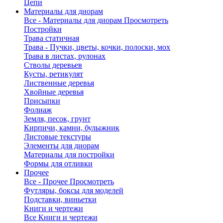
Цепи
Материалы для диорам
Все - Материалы для диорам
Просмотреть
Постройки
Трава статичная
Трава - Пучки, цветы, кочки, полоски, мох
Трава в листах, рулонах
Стволы деревьев
Кусты, ретикулят
Лиственные деревья
Хвойные деревья
Присыпки
Фолиаж
Земля, песок, грунт
Кирпичи, камни, булыжник
Листовые текстуры
Элементы для диорам
Материалы для постройки
Формы для отливки
Прочее
Все - Прочее
Просмотреть
Футляры, боксы для моделей
Подставки, виньетки
Книги и чертежи
Все Книги и чертежи