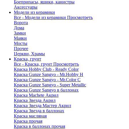
Боеприпасы, ящики, канистры
Аксессуары
Модели из керамики
Все - Модели из керамики
Просмотреть
Ворота
Дома
Замки
Маяки
Мосты
Прочее
Церкви, Храмы
Краска, грунт
Все - Краска, грунт
Просмотреть
Краска Hobby Club - Ready Color
Краска Gunze Sangyo - Mr.Hobby H
Краска Gunze Sangyo - Mr.Color C
Краска Gunze Sangyo - Super Metallic
Краска Gunze Sangyo в баллонах
Краска Machete Акрил
Краска Звезда Акрил
Краска Звезда Мастер Акрил
Краска Звезда в баллонах
Краска масляная
Краска прочая
Краска в баллонах прочая