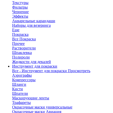
Текстуры
Фильтры
Чернение
Эффекты
Акварельные карандаши
Наборы для везеринга
Еще
Покраска
Все Покраска
Прочее
Растворители
Шпаклевка
Полироли
Жидкости для декалей
Инструмент для покраски
Все - Инструмент для покраски
Просмотреть
Аэрографы
Компрессоры
Шланги
Кисти
Шпатели
Маскирующие ленты
Трафареты
Окрасочные маски универсальные
Окрасочные маски Авиация