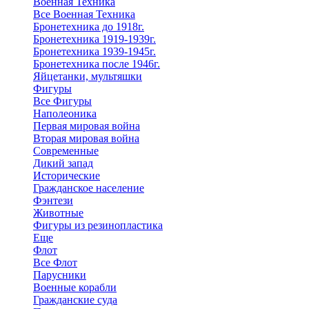
Военная Техника
Все Военная Техника
Бронетехника до 1918г.
Бронетехника 1919-1939г.
Бронетехника 1939-1945г.
Бронетехника после 1946г.
Яйцетанки, мультяшки
Фигуры
Все Фигуры
Наполеоника
Первая мировая война
Вторая мировая война
Современные
Дикий запад
Исторические
Гражданское население
Фэнтези
Животные
Фигуры из резинопластика
Еще
Флот
Все Флот
Парусники
Военные корабли
Гражданские суда