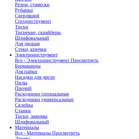
Резцы, стамески
Рубанки
Сверлящий
Специнструмент
Тиски
Тиснение, скрайберы
Шлифовальный
Для диорам
Стеки, крючки
Электроинструмент
Все - Электроинструмент
Просмотреть
Бормашины
Для пайки
Насадки для дрели
Пилы
Прочий
Расходники специальные
Расходники универсальные
Склейка
Станки
Тиски, зажимы
Шлифовальный
Материалы
Все - Материалы
Просмотреть
Дерево