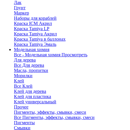
Лак
Грунт
Маркер
Наборы для кораблей
Краска ICM Акрил
Краска Tamiya LP
Краска Tamiya Акрил
Краска Tamiya в баллонах
Краска Tamiya Эмаль
Модельная химия
Все - Модельная химия
Просмотреть
Для дерева
Все Для дерева
Масла, пропитки
Морилки
Клей
Все Клей
Клей для дерева
Клей для пластика
Клей универсальный
Прочее
Пигменты, эффекты, смывки, смеси
Все Пигменты, эффекты, смывки, смеси
Пигменты
Смывки