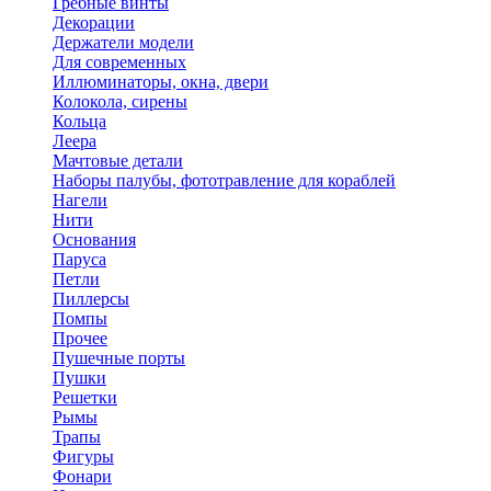
Гребные винты
Декорации
Держатели модели
Для современных
Иллюминаторы, окна, двери
Колокола, сирены
Кольца
Леера
Мачтовые детали
Наборы палубы, фототравление для кораблей
Нагели
Нити
Основания
Паруса
Петли
Пиллерсы
Помпы
Прочее
Пушечные порты
Пушки
Решетки
Рымы
Трапы
Фигуры
Фонари