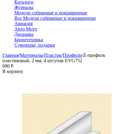
Каталоги
Журналы
Модели собранные и покрашенные
Все Модели собранные и покрашенные
Авиация
Авто Мото
Диорамы
Бронетехника
Сувениры, подарки
Главная
/
Материалы
/
Пластик
/
Профили
/
Z-профиль
пластиковый, 2 мм, 4 шт/упак EVG752
‍690‍
Р
В корзину