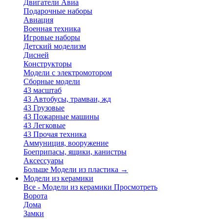
Двигатели Авиа
Подарочные наборы
Авиация
Военная техника
Игровые наборы
Детский моделизм
Дисней
Конструкторы
Модели с электромотором
Сборные модели
43 масштаб
43 Автобусы, трамваи, жд
43 Грузовые
43 Пожарные машины
43 Легковые
43 Прочая техника
Аммуниция, вооружение
Боеприпасы, ящики, канистры
Аксессуары
Больше Модели из пластика
→
Модели из керамики
Все - Модели из керамики
Просмотреть
Ворота
Дома
Замки