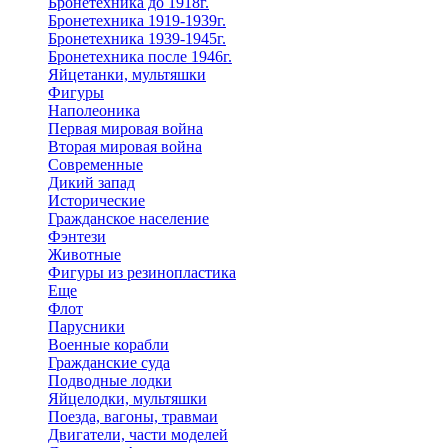
Бронетехника до 1918г.
Бронетехника 1919-1939г.
Бронетехника 1939-1945г.
Бронетехника после 1946г.
Яйцетанки, мультяшки
Фигуры
Наполеоника
Первая мировая война
Вторая мировая война
Современные
Дикий запад
Исторические
Гражданское население
Фэнтези
Животные
Фигуры из резинопластика
Еще
Флот
Парусники
Военные корабли
Гражданские суда
Подводные лодки
Яйцелодки, мультяшки
Поезда, вагоны, травмаи
Двигатели, части моделей