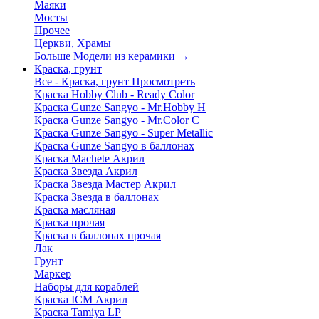
Маяки
Мосты
Прочее
Церкви, Храмы
Больше Модели из керамики
→
Краска, грунт
Все - Краска, грунт
Просмотреть
Краска Hobby Club - Ready Color
Краска Gunze Sangyo - Mr.Hobby H
Краска Gunze Sangyo - Mr.Color C
Краска Gunze Sangyo - Super Metallic
Краска Gunze Sangyo в баллонах
Краска Machete Акрил
Краска Звезда Акрил
Краска Звезда Мастер Акрил
Краска Звезда в баллонах
Краска масляная
Краска прочая
Краска в баллонах прочая
Лак
Грунт
Маркер
Наборы для кораблей
Краска ICM Акрил
Краска Tamiya LP