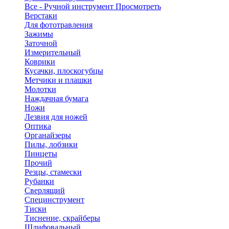
Все - Ручной инструмент
Просмотреть
Верстаки
Для фототравления
Зажимы
Заточной
Измерительный
Коврики
Кусачки, плоскогубцы
Метчики и плашки
Молотки
Наждачная бумага
Ножи
Лезвия для ножей
Оптика
Органайзеры
Пилы, лобзики
Пинцеты
Прочий
Резцы, стамески
Рубанки
Сверлящий
Специнструмент
Тиски
Тиснение, скрайберы
Шлифовальный