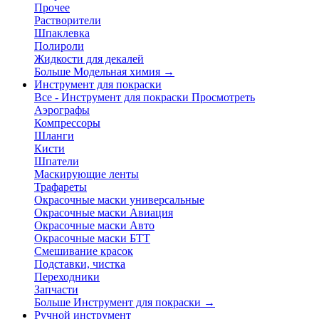
Прочее
Растворители
Шпаклевка
Полироли
Жидкости для декалей
Больше Модельная химия
→
Инструмент для покраски
Все - Инструмент для покраски
Просмотреть
Аэрографы
Компрессоры
Шланги
Кисти
Шпатели
Маскирующие ленты
Трафареты
Окрасочные маски универсальные
Окрасочные маски Авиация
Окрасочные маски Авто
Окрасочные маски БТТ
Смешивание красок
Подставки, чистка
Переходники
Запчасти
Больше Инструмент для покраски
→
Ручной инструмент