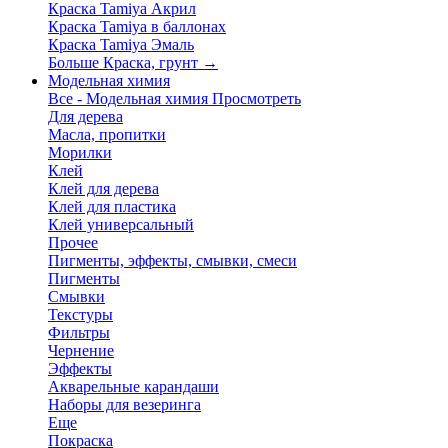
Краска Tamiya Акрил
Краска Tamiya в баллонах
Краска Tamiya Эмаль
Больше Краска, грунт
→
Модельная химия
Все - Модельная химия
Просмотреть
Для дерева
Масла, пропитки
Морилки
Клей
Клей для дерева
Клей для пластика
Клей универсальный
Прочее
Пигменты, эффекты, смывки, смеси
Пигменты
Смывки
Текстуры
Фильтры
Чернение
Эффекты
Акварельные карандаши
Наборы для везеринга
Еще
Покраска