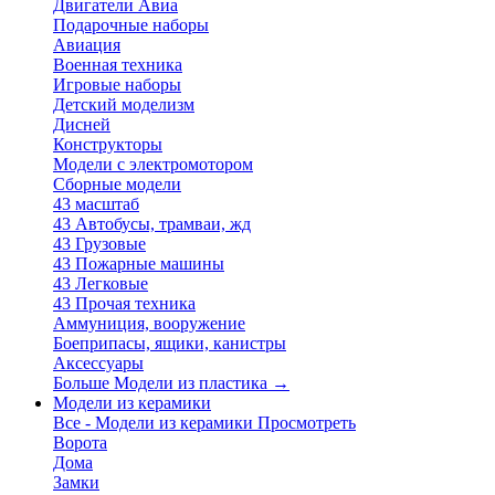
Двигатели Авиа
Подарочные наборы
Авиация
Военная техника
Игровые наборы
Детский моделизм
Дисней
Конструкторы
Модели с электромотором
Сборные модели
43 масштаб
43 Автобусы, трамваи, жд
43 Грузовые
43 Пожарные машины
43 Легковые
43 Прочая техника
Аммуниция, вооружение
Боеприпасы, ящики, канистры
Аксессуары
Больше Модели из пластика
→
Модели из керамики
Все - Модели из керамики
Просмотреть
Ворота
Дома
Замки