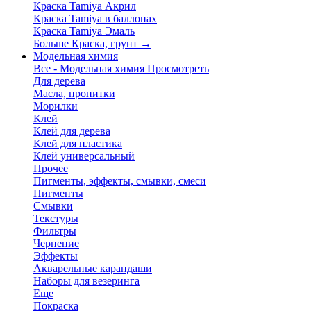
Краска Tamiya Акрил
Краска Tamiya в баллонах
Краска Tamiya Эмаль
Больше Краска, грунт
→
Модельная химия
Все - Модельная химия
Просмотреть
Для дерева
Масла, пропитки
Морилки
Клей
Клей для дерева
Клей для пластика
Клей универсальный
Прочее
Пигменты, эффекты, смывки, смеси
Пигменты
Смывки
Текстуры
Фильтры
Чернение
Эффекты
Акварельные карандаши
Наборы для везеринга
Еще
Покраска