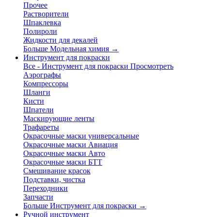
Прочее
Растворители
Шпаклевка
Полироли
Жидкости для декалей
Больше Модельная химия
→
Инструмент для покраски
Все - Инструмент для покраски
Просмотреть
Аэрографы
Компрессоры
Шланги
Кисти
Шпатели
Маскирующие ленты
Трафареты
Окрасочные маски универсальные
Окрасочные маски Авиация
Окрасочные маски Авто
Окрасочные маски БТТ
Смешивание красок
Подставки, чистка
Переходники
Запчасти
Больше Инструмент для покраски
→
Ручной инструмент