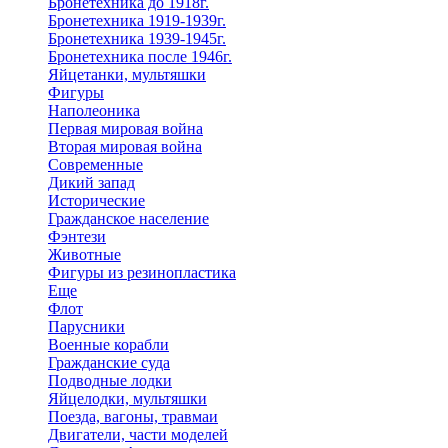
Бронетехника до 1918г.
Бронетехника 1919-1939г.
Бронетехника 1939-1945г.
Бронетехника после 1946г.
Яйцетанки, мультяшки
Фигуры
Наполеоника
Первая мировая война
Вторая мировая война
Современные
Дикий запад
Исторические
Гражданское население
Фэнтези
Животные
Фигуры из резинопластика
Еще
Флот
Парусники
Военные корабли
Гражданские суда
Подводные лодки
Яйцелодки, мультяшки
Поезда, вагоны, травмаи
Двигатели, части моделей