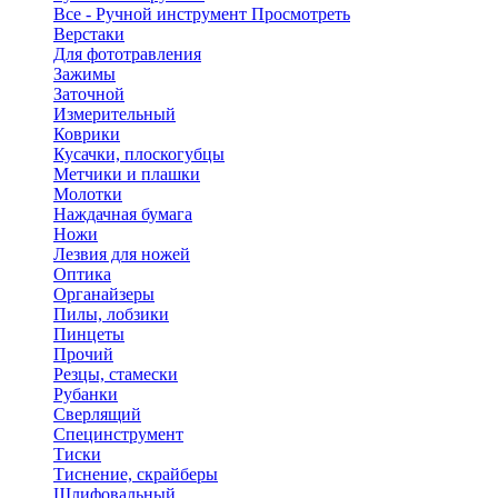
Все - Ручной инструмент
Просмотреть
Верстаки
Для фототравления
Зажимы
Заточной
Измерительный
Коврики
Кусачки, плоскогубцы
Метчики и плашки
Молотки
Наждачная бумага
Ножи
Лезвия для ножей
Оптика
Органайзеры
Пилы, лобзики
Пинцеты
Прочий
Резцы, стамески
Рубанки
Сверлящий
Специнструмент
Тиски
Тиснение, скрайберы
Шлифовальный