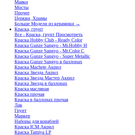
Маяки
Мосты
Прочее
Церкви, Храмы
Больше Модели из керамики
→
Краска, грунт
Все - Краска, грунт
Просмотреть
Краска Hobby Club - Ready Color
Краска Gunze Sangyo - Mr.Hobby H
Краска Gunze Sangyo - Mr.Color C
Краска Gunze Sangyo - Super Metallic
Краска Gunze Sangyo в баллонах
Краска Machete Акрил
Краска Звезда Акрил
Краска Звезда Мастер Акрил
Краска Звезда в баллонах
Краска масляная
Краска прочая
Краска в баллонах прочая
Лак
Грунт
Маркер
Наборы для кораблей
Краска ICM Акрил
Краска Tamiya LP