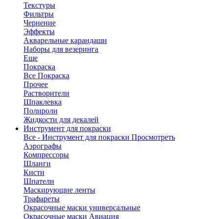
Текстуры
Фильтры
Чернение
Эффекты
Акварельные карандаши
Наборы для везеринга
Еще
Покраска
Все Покраска
Прочее
Растворители
Шпаклевка
Полироли
Жидкости для декалей
Инструмент для покраски
Все - Инструмент для покраски
Просмотреть
Аэрографы
Компрессоры
Шланги
Кисти
Шпатели
Маскирующие ленты
Трафареты
Окрасочные маски универсальные
Окрасочные маски Авиация