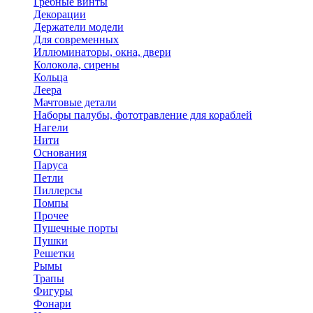
Гребные винты
Декорации
Держатели модели
Для современных
Иллюминаторы, окна, двери
Колокола, сирены
Кольца
Леера
Мачтовые детали
Наборы палубы, фототравление для кораблей
Нагели
Нити
Основания
Паруса
Петли
Пиллерсы
Помпы
Прочее
Пушечные порты
Пушки
Решетки
Рымы
Трапы
Фигуры
Фонари