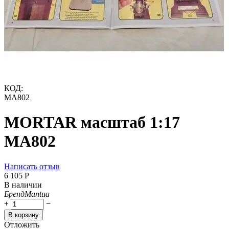
КОД:
MA802
MORTAR масштаб 1:17
MA802
Написать отзыв
6 105
Р
В наличии
Бренд
Mantua
+
−
В корзину
Отложить