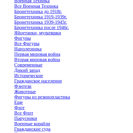
Военная Техника
Все Военная Техника
Бронетехника до 1918г.
Бронетехника 1919-1939г.
Бронетехника 1939-1945г.
Бронетехника после 1946г.
Яйцетанки, мультяшки
Фигуры
Все Фигуры
Наполеоника
Первая мировая война
Вторая мировая война
Современные
Дикий запад
Исторические
Гражданское население
Фэнтези
Животные
Фигуры из резинопластика
Еще
Флот
Все Флот
Парусники
Военные корабли
Гражданские суда