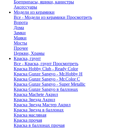
Боеприпасы, ящики, канистры
Аксессуары
Модели из керамики
Все - Модели из керамики
Просмотреть
Ворота
Дома
Замки
Маяки
Мосты
Прочее
Церкви, Храмы
Краска, грунт
Все - Краска, грунт
Просмотреть
Краска Hobby Club - Ready Color
Краска Gunze Sangyo - Mr.Hobby H
Краска Gunze Sangyo - Mr.Color C
Краска Gunze Sangyo - Super Metallic
Краска Gunze Sangyo в баллонах
Краска Machete Акрил
Краска Звезда Акрил
Краска Звезда Мастер Акрил
Краска Звезда в баллонах
Краска масляная
Краска прочая
Краска в баллонах прочая