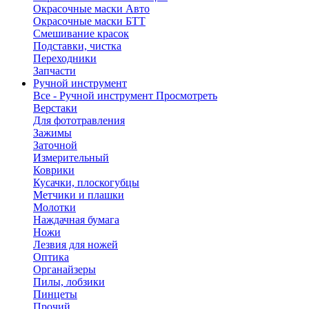
Окрасочные маски Авто
Окрасочные маски БТТ
Смешивание красок
Подставки, чистка
Переходники
Запчасти
Ручной инструмент
Все - Ручной инструмент
Просмотреть
Верстаки
Для фототравления
Зажимы
Заточной
Измерительный
Коврики
Кусачки, плоскогубцы
Метчики и плашки
Молотки
Наждачная бумага
Ножи
Лезвия для ножей
Оптика
Органайзеры
Пилы, лобзики
Пинцеты
Прочий