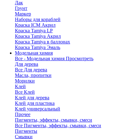
Лак
Грунт
Маркер
Наборы для кораблей
Краска ICM Акрил
Краска Tamiya LP
Краска Tamiya Акрил
Краска Tamiya в баллонах
Краска Tamiya Эмаль
Модельная химия
Все - Модельная химия
Просмотреть
Для дерева
Все Для дерева
Масла, пропитки
Морилки
Клей
Все Клей
Клей для дерева
Клей для пластика
Клей универсальный
Прочее
Пигменты, эффекты, смывки, смеси
Все Пигменты, эффекты, смывки, смеси
Пигменты
Смывки