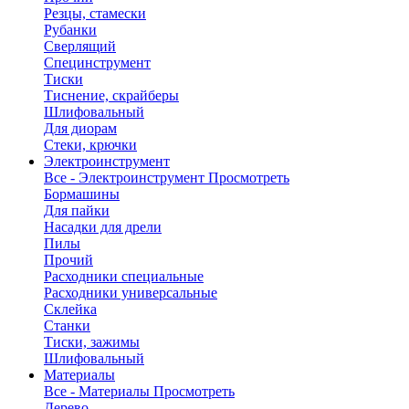
Резцы, стамески
Рубанки
Сверлящий
Специнструмент
Тиски
Тиснение, скрайберы
Шлифовальный
Для диорам
Стеки, крючки
Электроинструмент
Все - Электроинструмент
Просмотреть
Бормашины
Для пайки
Насадки для дрели
Пилы
Прочий
Расходники специальные
Расходники универсальные
Склейка
Станки
Тиски, зажимы
Шлифовальный
Материалы
Все - Материалы
Просмотреть
Дерево