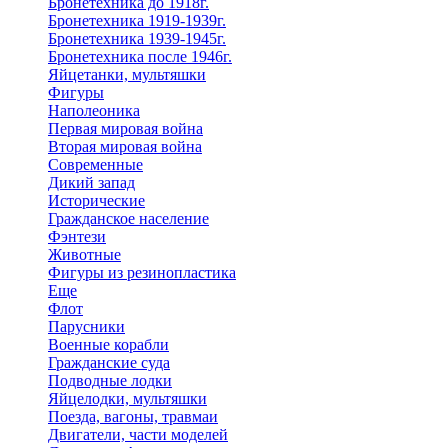
Бронетехника до 1918г.
Бронетехника 1919-1939г.
Бронетехника 1939-1945г.
Бронетехника после 1946г.
Яйцетанки, мультяшки
Фигуры
Наполеоника
Первая мировая война
Вторая мировая война
Современные
Дикий запад
Исторические
Гражданское население
Фэнтези
Животные
Фигуры из резинопластика
Еще
Флот
Парусники
Военные корабли
Гражданские суда
Подводные лодки
Яйцелодки, мультяшки
Поезда, вагоны, травмаи
Двигатели, части моделей