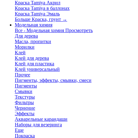
Краска Tamiya Акрил
Краска Tamiya в баллонах
Краска Tamiya Эмаль
Больше Краска, грунт
→
Модельная химия
Все - Модельная химия
Просмотреть
Для дерева
Масла, пропитки
Морилки
Клей
Клей для дерева
Клей для пластика
Клей универсальный
Прочее
Пигменты, эффекты, смывки, смеси
Пигменты
Смывки
Текстуры
Фильтры
Чернение
Эффекты
Акварельные карандаши
Наборы для везеринга
Еще
Покраска