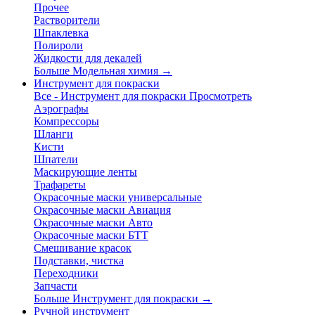
Прочее
Растворители
Шпаклевка
Полироли
Жидкости для декалей
Больше Модельная химия
→
Инструмент для покраски
Все - Инструмент для покраски
Просмотреть
Аэрографы
Компрессоры
Шланги
Кисти
Шпатели
Маскирующие ленты
Трафареты
Окрасочные маски универсальные
Окрасочные маски Авиация
Окрасочные маски Авто
Окрасочные маски БТТ
Смешивание красок
Подставки, чистка
Переходники
Запчасти
Больше Инструмент для покраски
→
Ручной инструмент