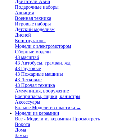
Двигатели Авиа
Подарочные наборы
Авиация
Военная техника
Игровые наборы
Детский моделизм
Дисней
Конструкторы
Модели с электромотором
Сборные модели
43 масштаб
43 Автобусы, трамваи, жд
43 Грузовые
43 Пожарные машины
43 Легковые
43 Прочая техника
Аммуниция, вооружение
Боеприпасы, ящики, канистры
Аксессуары
Больше Модели из пластика
→
Модели из керамики
Все - Модели из керамики
Просмотреть
Ворота
Дома
Замки