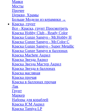
Маяки
Мосты
Прочее
Церкви, Храмы
Больше Модели из керамики
→
Краска, грунт
Все - Краска, грунт
Просмотреть
Краска Hobby Club - Ready Color
Краска Gunze Sangyo - Mr.Hobby H
Краска Gunze Sangyo - Mr.Color C
Краска Gunze Sangyo - Super Metallic
Краска Gunze Sangyo в баллонах
Краска Machete Акрил
Краска Звезда Акрил
Краска Звезда Мастер Акрил
Краска Звезда в баллонах
Краска масляная
Краска прочая
Краска в баллонах прочая
Лак
Грунт
Маркер
Наборы для кораблей
Краска ICM Акрил
Краска Tamiya LP