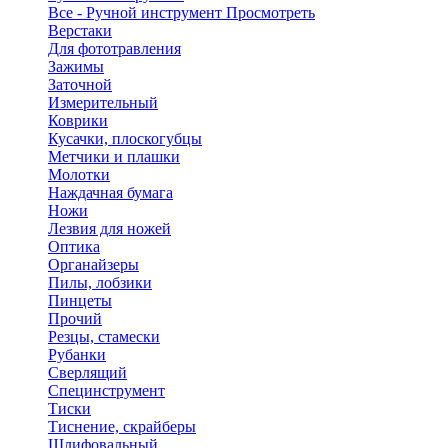
Все - Ручной инструмент
Просмотреть
Верстаки
Для фототравления
Зажимы
Заточной
Измерительный
Коврики
Кусачки, плоскогубцы
Метчики и плашки
Молотки
Наждачная бумага
Ножи
Лезвия для ножей
Оптика
Органайзеры
Пилы, лобзики
Пинцеты
Прочий
Резцы, стамески
Рубанки
Сверлящий
Специнструмент
Тиски
Тиснение, скрайберы
Шлифовальный