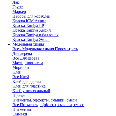
Лак
Грунт
Маркер
Наборы для кораблей
Краска ICM Акрил
Краска Tamiya LP
Краска Tamiya Акрил
Краска Tamiya в баллонах
Краска Tamiya Эмаль
Модельная химия
Все - Модельная химия
Просмотреть
Для дерева
Все Для дерева
Масла, пропитки
Морилки
Клей
Все Клей
Клей для дерева
Клей для пластика
Клей универсальный
Прочее
Пигменты, эффекты, смывки, смеси
Все Пигменты, эффекты, смывки, смеси
Пигменты
Смывки