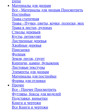
Цепи
Материалы для диорам
Все - Материалы для диорам
Просмотреть
Постройки
Трава статичная
Трава - Пучки, цветы, кочки, полоски, мох
Трава в листах, рулонах
Стволы деревьев
Кусты, ретикулят
Лиственные деревья
Хвойные деревья
Присыпки
Фолиаж
Земля, песок, грунт
Кирпичи, камни, булыжник
Листовые текстуры
Элементы для диорам
Материалы для постройки
Формы для отливки
Прочее
Все - Прочее
Просмотреть
Футляры, боксы для моделей
Подставки, виньетки
Книги и чертежи
Все Книги и чертежи