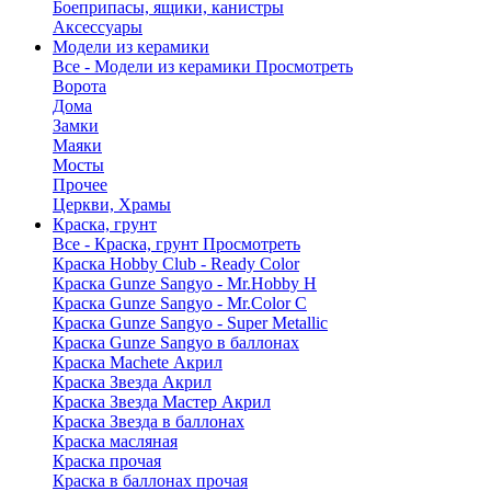
Боеприпасы, ящики, канистры
Аксессуары
Модели из керамики
Все - Модели из керамики
Просмотреть
Ворота
Дома
Замки
Маяки
Мосты
Прочее
Церкви, Храмы
Краска, грунт
Все - Краска, грунт
Просмотреть
Краска Hobby Club - Ready Color
Краска Gunze Sangyo - Mr.Hobby H
Краска Gunze Sangyo - Mr.Color C
Краска Gunze Sangyo - Super Metallic
Краска Gunze Sangyo в баллонах
Краска Machete Акрил
Краска Звезда Акрил
Краска Звезда Мастер Акрил
Краска Звезда в баллонах
Краска масляная
Краска прочая
Краска в баллонах прочая