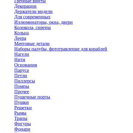
Гребные винты
Декорации
Держатели модели
Для современных
Иллюминаторы, окна, двери
Колокола, сирены
Кольца
Леера
Мачтовые детали
Наборы палубы, фототравление для кораблей
Нагели
Нити
Основания
Паруса
Петли
Пиллерсы
Помпы
Прочее
Пушечные порты
Пушки
Решетки
Рымы
Трапы
Фигуры
Фонари