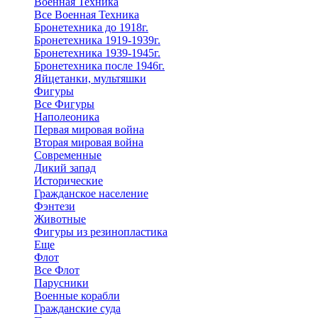
Военная Техника
Все Военная Техника
Бронетехника до 1918г.
Бронетехника 1919-1939г.
Бронетехника 1939-1945г.
Бронетехника после 1946г.
Яйцетанки, мультяшки
Фигуры
Все Фигуры
Наполеоника
Первая мировая война
Вторая мировая война
Современные
Дикий запад
Исторические
Гражданское население
Фэнтези
Животные
Фигуры из резинопластика
Еще
Флот
Все Флот
Парусники
Военные корабли
Гражданские суда