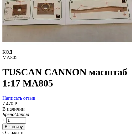
КОД:
MA805
TUSCAN CANNON масштаб
1:17 MA805
Написать отзыв
7 470
Р
В наличии
Бренд
Mantua
+
−
В корзину
Отложить