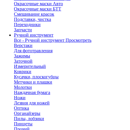
Окрасочные маски Авто
Окрасочные маски БТТ
Смешивание красок
Подставки, чистка
Переходники
Запчасти
Ручной инструмент
Все - Ручной инструмент
Просмотреть
Верстаки
Для фототравления
Зажимы
Заточной
Измерительный
Коврики
Кусачки, плоскогубцы
Метчики и плашки
Молотки
Наждачная бумага
Ножи
Лезвия для ножей
Оптика
Органайзеры
Пилы, лобзики
Пинцеты
Прочий