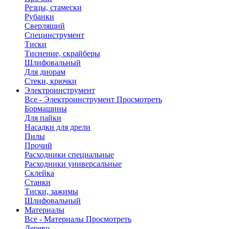
Резцы, стамески
Рубанки
Сверлящий
Специнструмент
Тиски
Тиснение, скрайберы
Шлифовальный
Для диорам
Стеки, крючки
Электроинструмент
Все - Электроинструмент
Просмотреть
Бормашины
Для пайки
Насадки для дрели
Пилы
Прочий
Расходники специальные
Расходники универсальные
Склейка
Станки
Тиски, зажимы
Шлифовальный
Материалы
Все - Материалы
Просмотреть
Дерево