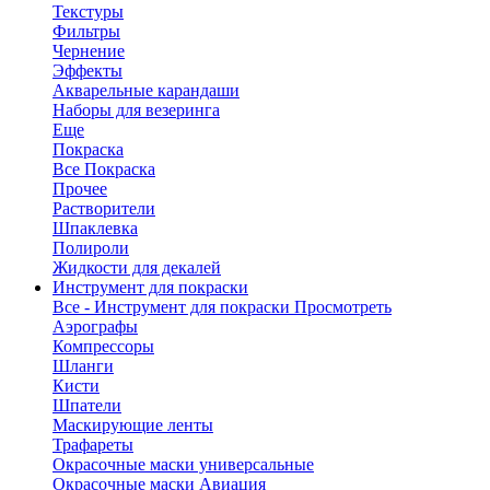
Текстуры
Фильтры
Чернение
Эффекты
Акварельные карандаши
Наборы для везеринга
Еще
Покраска
Все Покраска
Прочее
Растворители
Шпаклевка
Полироли
Жидкости для декалей
Инструмент для покраски
Все - Инструмент для покраски
Просмотреть
Аэрографы
Компрессоры
Шланги
Кисти
Шпатели
Маскирующие ленты
Трафареты
Окрасочные маски универсальные
Окрасочные маски Авиация