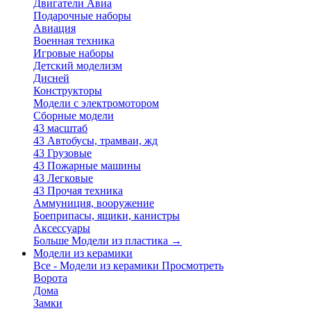
Двигатели Авиа
Подарочные наборы
Авиация
Военная техника
Игровые наборы
Детский моделизм
Дисней
Конструкторы
Модели с электромотором
Сборные модели
43 масштаб
43 Автобусы, трамваи, жд
43 Грузовые
43 Пожарные машины
43 Легковые
43 Прочая техника
Аммуниция, вооружение
Боеприпасы, ящики, канистры
Аксессуары
Больше Модели из пластика
→
Модели из керамики
Все - Модели из керамики
Просмотреть
Ворота
Дома
Замки