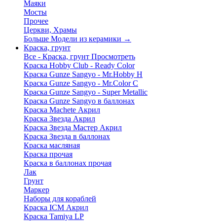
Маяки
Мосты
Прочее
Церкви, Храмы
Больше Модели из керамики
→
Краска, грунт
Все - Краска, грунт
Просмотреть
Краска Hobby Club - Ready Color
Краска Gunze Sangyo - Mr.Hobby H
Краска Gunze Sangyo - Mr.Color C
Краска Gunze Sangyo - Super Metallic
Краска Gunze Sangyo в баллонах
Краска Machete Акрил
Краска Звезда Акрил
Краска Звезда Мастер Акрил
Краска Звезда в баллонах
Краска масляная
Краска прочая
Краска в баллонах прочая
Лак
Грунт
Маркер
Наборы для кораблей
Краска ICM Акрил
Краска Tamiya LP