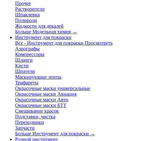
Прочее
Растворители
Шпаклевка
Полироли
Жидкости для декалей
Больше Модельная химия
→
Инструмент для покраски
Все - Инструмент для покраски
Просмотреть
Аэрографы
Компрессоры
Шланги
Кисти
Шпатели
Маскирующие ленты
Трафареты
Окрасочные маски универсальные
Окрасочные маски Авиация
Окрасочные маски Авто
Окрасочные маски БТТ
Смешивание красок
Подставки, чистка
Переходники
Запчасти
Больше Инструмент для покраски
→
Ручной инструмент