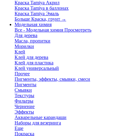
Краска Tamiya Акрил
Краска Tamiya в баллонах
Краска Tamiya Эмаль
Больше Краска, грунт
→
Модельная химия
Все - Модельная химия
Просмотреть
Для дерева
Масла, пропитки
Морилки
Клей
Клей для дерева
Клей для пластика
Клей универсальный
Прочее
Пигменты, эффекты, смывки, смеси
Пигменты
Смывки
Текстуры
Фильтры
Чернение
Эффекты
Акварельные карандаши
Наборы для везеринга
Еще
Покраска