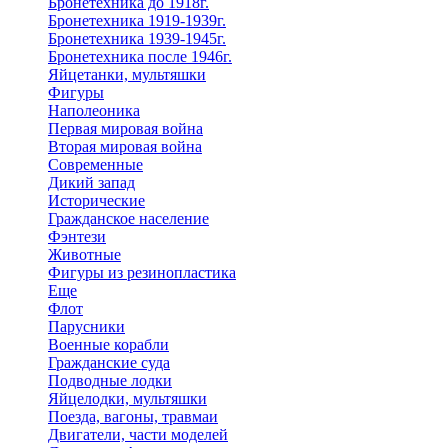
Бронетехника до 1918г.
Бронетехника 1919-1939г.
Бронетехника 1939-1945г.
Бронетехника после 1946г.
Яйцетанки, мультяшки
Фигуры
Наполеоника
Первая мировая война
Вторая мировая война
Современные
Дикий запад
Исторические
Гражданское население
Фэнтези
Животные
Фигуры из резинопластика
Еще
Флот
Парусники
Военные корабли
Гражданские суда
Подводные лодки
Яйцелодки, мультяшки
Поезда, вагоны, травмаи
Двигатели, части моделей