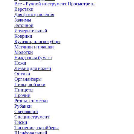
Все - Ручной инструмент
Просмотреть
Верстаки
Для фототравления
Зажимы
Заточной
Измерительный
Коврики
Кусачки, плоскогубцы
Метчики и плашки
Молотки
Наждачная бумага
Ножи
Лезвия для ножей
Оптика
Органайзеры
Пилы, лобзики
Пинцеты
Прочий
Резцы, стамески
Рубанки
Сверлящий
Специнструмент
Тиски
Тиснение, скрайберы
Шлифовальный