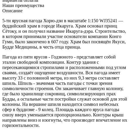
Варианты оплаты
Наши преимущества
Описание
5-ти ярусная пагода Хорю-дзи в масштабе 1:150 WJ35241 —
буддийский храм в городе Икаруга. Храм основал принц
Сётоку, и он получил название Икаруга-дэра. Строительство,
в котором принимали участие основатели компании Конго
Гуми, было закончено в 607 году. Храм был посвящён Якуси,
Будде Медицины, в честь отца принца.
Пагода из пяти ярусов - Годзюното - представляет собой
эталон свободной композиции. Контур здания с
пересекающимися стропилами и расположенными под углом
сваями, создаёт ощущение воздушности. Вся пагода имеет
высоту 33 с половиной метра, из них 9,3 метра составляет
шпиль. Шпиль - значимая часть пагоды с точки зрения
символичности строения. Он заканчивает главную колонну,
где было хранилище сокровищ, символизирующих прах
Будды, а остальные части постройки служат основой для этой
колонны. На вершине шпиля находится символ небесных
сфер в буддизме - 9 колец. Площадь каждого яруса пагоды
снизу вверх уменьшается пропорционально. Контуры крыш
направлены вниз и изогнуты, что производит впечатление их
горизонтальности.