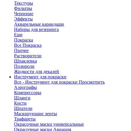
Текстуры
Фильтры
Чернение
Эффекты
Акварельные карандаши
Наборы для везеринга
Еще
Покраска
Все Покраска
Прочее
Растворители
Шпаклевка
Полироли
Жидкости для декалей
Инструмент для покраски
Все - Инструмент для покраски
Просмотреть
Аэрографы
Компрессоры
Шланги
Кисти
Шпатели
Маскирующие ленты
Трафареты
Окрасочные маски универсальные
Окрасочные маски Авиация