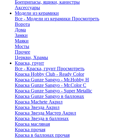
Боеприпасы, ящики, канистры
Аксессуары
Модели из керамики
Все - Модели из керамики
Просмотреть
Ворота
Дома
Замки
Маяки
Мосты
Прочее
Церкви, Храмы
Краска, грунт
Все - Краска, грунт
Просмотреть
Краска Hobby Club - Ready Color
Краска Gunze Sangyo - Mr.Hobby H
Краска Gunze Sangyo - Mr.Color C
Краска Gunze Sangyo - Super Metallic
Краска Gunze Sangyo в баллонах
Краска Machete Акрил
Краска Звезда Акрил
Краска Звезда Мастер Акрил
Краска Звезда в баллонах
Краска масляная
Краска прочая
Краска в баллонах прочая