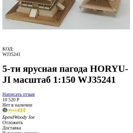
КОД:
WJ35241
5-ти ярусная пагода HORYU-
JI масштаб 1:150 WJ35241
Написать отзыв
10 520
Р
Нет в наличии
Бренд
Woody Joe
Отложить
Доставка