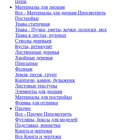
Цепи
Материалы для диорам
Все - Материалы для диорам
Просмотреть
Постройки
Трава статичная
Трава - Пучки, цветы, кочки, полоски, мох
Трава в листах, рулонах
Стволы деревьев
Кусты, ретикулят
Лиственные деревья
Хвойные деревья
Присыпки
Фолиаж
Земля, песок, грунт
Кирпичи, камни, булыжник
Листовые текстуры
Элементы для диорам
Материалы для постройки
Формы для отливки
Прочее
Все - Прочее
Просмотреть
Футляры, боксы для моделей
Подставки, виньетки
Книги и чертежи
Все Книги и чертежи