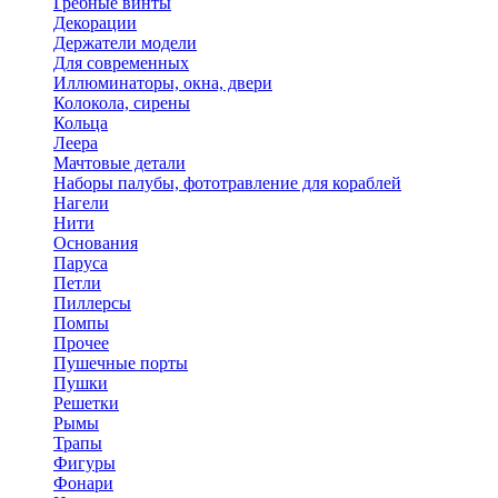
Гребные винты
Декорации
Держатели модели
Для современных
Иллюминаторы, окна, двери
Колокола, сирены
Кольца
Леера
Мачтовые детали
Наборы палубы, фототравление для кораблей
Нагели
Нити
Основания
Паруса
Петли
Пиллерсы
Помпы
Прочее
Пушечные порты
Пушки
Решетки
Рымы
Трапы
Фигуры
Фонари