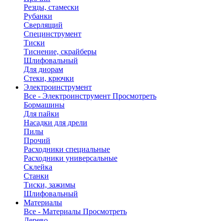
Резцы, стамески
Рубанки
Сверлящий
Специнструмент
Тиски
Тиснение, скрайберы
Шлифовальный
Для диорам
Стеки, крючки
Электроинструмент
Все - Электроинструмент
Просмотреть
Бормашины
Для пайки
Насадки для дрели
Пилы
Прочий
Расходники специальные
Расходники универсальные
Склейка
Станки
Тиски, зажимы
Шлифовальный
Материалы
Все - Материалы
Просмотреть
Дерево