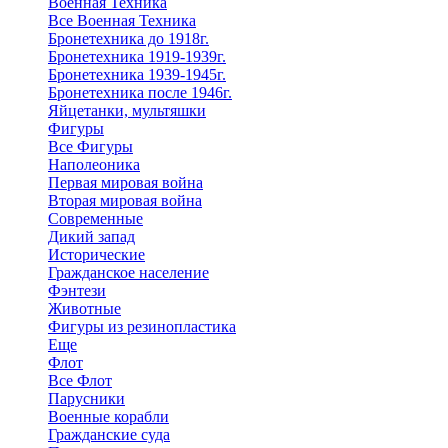
Военная Техника
Все Военная Техника
Бронетехника до 1918г.
Бронетехника 1919-1939г.
Бронетехника 1939-1945г.
Бронетехника после 1946г.
Яйцетанки, мультяшки
Фигуры
Все Фигуры
Наполеоника
Первая мировая война
Вторая мировая война
Современные
Дикий запад
Исторические
Гражданское население
Фэнтези
Животные
Фигуры из резинопластика
Еще
Флот
Все Флот
Парусники
Военные корабли
Гражданские суда