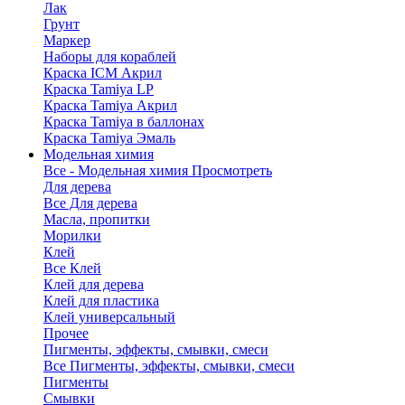
Лак
Грунт
Маркер
Наборы для кораблей
Краска ICM Акрил
Краска Tamiya LP
Краска Tamiya Акрил
Краска Tamiya в баллонах
Краска Tamiya Эмаль
Модельная химия
Все - Модельная химия
Просмотреть
Для дерева
Все Для дерева
Масла, пропитки
Морилки
Клей
Все Клей
Клей для дерева
Клей для пластика
Клей универсальный
Прочее
Пигменты, эффекты, смывки, смеси
Все Пигменты, эффекты, смывки, смеси
Пигменты
Смывки