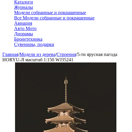
Каталоги
Журналы
Модели собранные и покрашенные
Все Модели собранные и покрашенные
Авиация
Авто Мото
Диорамы
Бронетехника
Сувениры, подарки
Главная
/
Модели из дерева
/
Строения
/
5-ти ярусная пагода
HORYU-JI масштаб 1:150 WJ35241