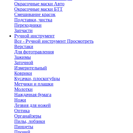
Окрасочные маски Авто
Окрасочные маски БТТ
Смешивание красок
Подставки, чистка
Переходники
Запчасти
Ручной инструмент
Все - Ручной инструмент
Просмотреть
Верстаки
Для фототравления
Зажимы
Заточной
Измерительный
Коврики
Кусачки, плоскогубцы
Метчики и плашки
Молотки
Наждачная бумага
Ножи
Лезвия для ножей
Оптика
Органайзеры
Пилы, лобзики
Пинцеты
Прочий