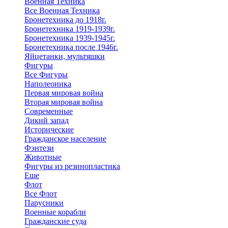
Военная Техника
Все Военная Техника
Бронетехника до 1918г.
Бронетехника 1919-1939г.
Бронетехника 1939-1945г.
Бронетехника после 1946г.
Яйцетанки, мультяшки
Фигуры
Все Фигуры
Наполеоника
Первая мировая война
Вторая мировая война
Современные
Дикий запад
Исторические
Гражданское население
Фэнтези
Животные
Фигуры из резинопластика
Еще
Флот
Все Флот
Парусники
Военные корабли
Гражданские суда