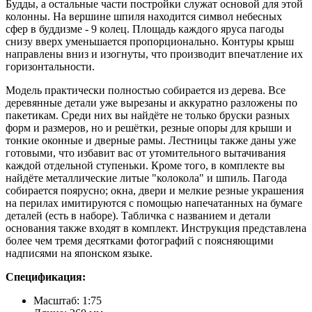
Будды, а остальные части постройки служат основой для этой
колонны. На вершине шпиля находится символ небесных
сфер в буддизме - 9 колец. Площадь каждого яруса пагоды
снизу вверх уменьшается пропорционально. Контуры крыш
направлены вниз и изогнуты, что производит впечатление их
горизонтальности.
Модель практически полностью собирается из дерева. Все
деревянные детали уже вырезаны и аккуратно разложены по
пакетикам. Среди них вы найдёте не только бруски разных
форм и размеров, но и решётки, резные опоры для крыши и
тонкие оконные и дверные рамы. Лестницы также даны уже
готовыми, что избавит вас от утомительного вытачивания
каждой отдельной ступеньки. Кроме того, в комплекте вы
найдёте металлические литые "колокола" и шпиль. Пагода
собирается поярусно; окна, двери и мелкие резные украшения
на перилах имитируются с помощью напечатанных на бумаге
деталей (есть в наборе). Табличка с названием и детали
основания также входят в комплект. Инструкция представлена
более чем тремя десятками фотографий с поясняющими
надписями на японском языке.
Спецификация:
Масштаб: 1:75