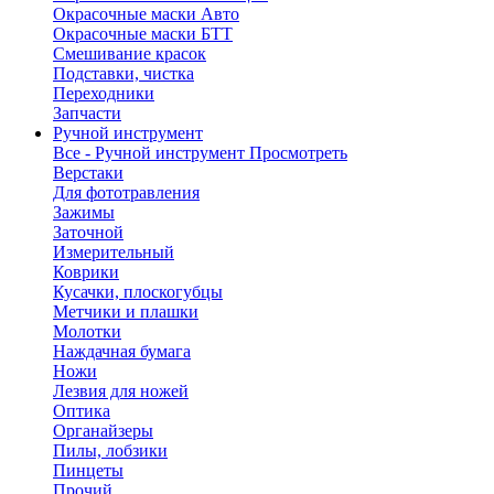
Окрасочные маски Авто
Окрасочные маски БТТ
Смешивание красок
Подставки, чистка
Переходники
Запчасти
Ручной инструмент
Все - Ручной инструмент
Просмотреть
Верстаки
Для фототравления
Зажимы
Заточной
Измерительный
Коврики
Кусачки, плоскогубцы
Метчики и плашки
Молотки
Наждачная бумага
Ножи
Лезвия для ножей
Оптика
Органайзеры
Пилы, лобзики
Пинцеты
Прочий