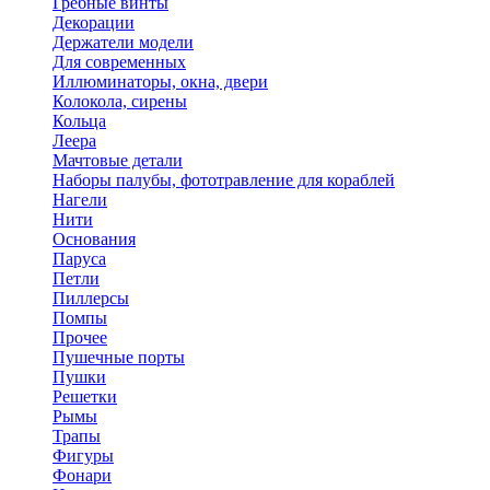
Гребные винты
Декорации
Держатели модели
Для современных
Иллюминаторы, окна, двери
Колокола, сирены
Кольца
Леера
Мачтовые детали
Наборы палубы, фототравление для кораблей
Нагели
Нити
Основания
Паруса
Петли
Пиллерсы
Помпы
Прочее
Пушечные порты
Пушки
Решетки
Рымы
Трапы
Фигуры
Фонари