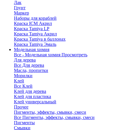
Лак
Грунт
Маркер
Наборы для кораблей
Краска ICM Акрил
Краска Tamiya LP
Краска Tamiya Акрил
Краска Tamiya в баллонах
Краска Tamiya Эмаль
Модельная химия
Все - Модельная химия
Просмотреть
Для дерева
Все Для дерева
Масла, пропитки
Морилки
Клей
Все Клей
Клей для дерева
Клей для пластика
Клей универсальный
Прочее
Пигменты, эффекты, смывки, смеси
Все Пигменты, эффекты, смывки, смеси
Пигменты
Смывки