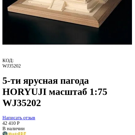
КОД:
WJ35202
5-ти ярусная пагода
HORYUJI масштаб 1:75
WJ35202
Написать отзыв
42 410
Р
В наличии