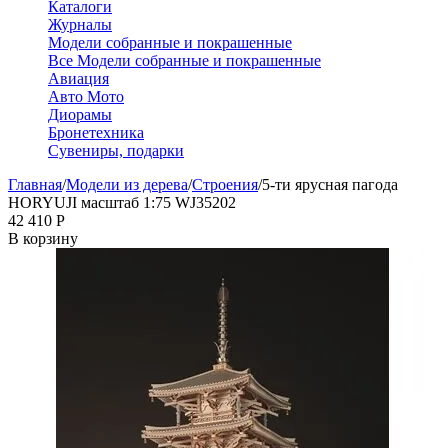
Каталоги
Журналы
Модели собранные и покрашенные
Все Модели собранные и покрашенные
Авиация
Авто Мото
Диорамы
Бронетехника
Сувениры, подарки
Главная
/
Модели из дерева
/
Строения
/
5-ти ярусная пагода
HORYUJI масштаб 1:75 WJ35202
42 410
Р
В корзину