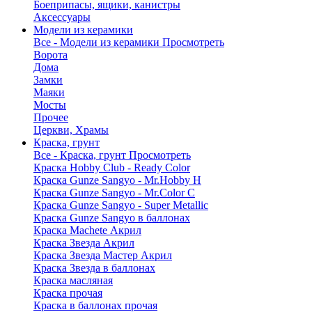
Боеприпасы, ящики, канистры
Аксессуары
Модели из керамики
Все - Модели из керамики
Просмотреть
Ворота
Дома
Замки
Маяки
Мосты
Прочее
Церкви, Храмы
Краска, грунт
Все - Краска, грунт
Просмотреть
Краска Hobby Club - Ready Color
Краска Gunze Sangyo - Mr.Hobby H
Краска Gunze Sangyo - Mr.Color C
Краска Gunze Sangyo - Super Metallic
Краска Gunze Sangyo в баллонах
Краска Machete Акрил
Краска Звезда Акрил
Краска Звезда Мастер Акрил
Краска Звезда в баллонах
Краска масляная
Краска прочая
Краска в баллонах прочая