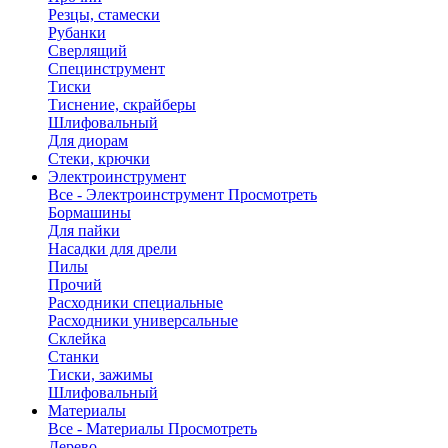
Резцы, стамески
Рубанки
Сверлящий
Специнструмент
Тиски
Тиснение, скрайберы
Шлифовальный
Для диорам
Стеки, крючки
Электроинструмент
Все - Электроинструмент
Просмотреть
Бормашины
Для пайки
Насадки для дрели
Пилы
Прочий
Расходники специальные
Расходники универсальные
Склейка
Станки
Тиски, зажимы
Шлифовальный
Материалы
Все - Материалы
Просмотреть
Дерево