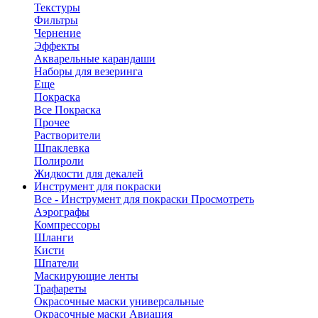
Текстуры
Фильтры
Чернение
Эффекты
Акварельные карандаши
Наборы для везеринга
Еще
Покраска
Все Покраска
Прочее
Растворители
Шпаклевка
Полироли
Жидкости для декалей
Инструмент для покраски
Все - Инструмент для покраски
Просмотреть
Аэрографы
Компрессоры
Шланги
Кисти
Шпатели
Маскирующие ленты
Трафареты
Окрасочные маски универсальные
Окрасочные маски Авиация