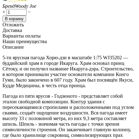
Бренд
Woody Joe
+
−
В корзину
Отложить
Доставка
Варианты оплаты
Наши преимущества
Описание
5-ти ярусная пагода Хорю-дзи в масштабе 1:75 WJ35202 —
буддийский храм в городе Икаруга. Храм основал принц
Сётоку, и он получил название Икаруга-дэра. Строительство,
в котором принимали участие основатели компании Конго
Гуми, было закончено в 607 году. Храм был посвящён Якуси,
Будде Медицины, в честь отца принца.
Пагода из пяти ярусов - Годзюното - представляет собой
эталон свободной композиции. Контур здания с
пересекающимися стропилами и расположенными под углом
сваями, создаёт ощущение воздушности. Вся пагода имеет
высоту 33 с половиной метра, из них 9,3 метра составляет
шпиль. Шпиль - значимая часть пагоды с точки зрения
символичности строения. Он заканчивает главную колонну,
где было хранилище сокровищ, символизирующих прах