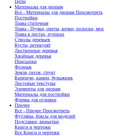
Цепи
Материалы для диорам
Все - Материалы для диорам
Просмотреть
Постройки
Трава статичная
Трава - Пучки, цветы, кочки, полоски, мох
Трава в листах, рулонах
Стволы деревьев
Кусты, ретикулят
Лиственные деревья
Хвойные деревья
Присыпки
Фолиаж
Земля, песок, грунт
Кирпичи, камни, булыжник
Листовые текстуры
Элементы для диорам
Материалы для постройки
Формы для отливки
Прочее
Все - Прочее
Просмотреть
Футляры, боксы для моделей
Подставки, виньетки
Книги и чертежи
Все Книги и чертежи