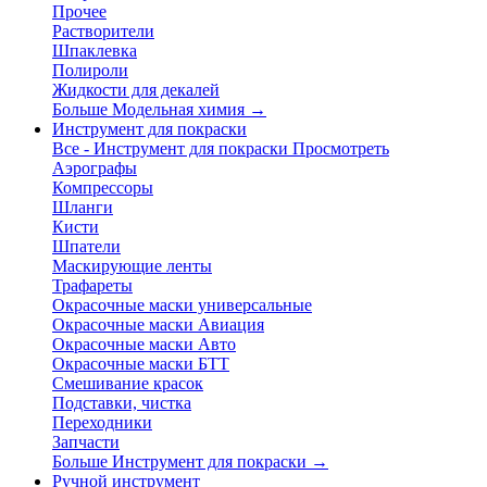
Прочее
Растворители
Шпаклевка
Полироли
Жидкости для декалей
Больше Модельная химия
→
Инструмент для покраски
Все - Инструмент для покраски
Просмотреть
Аэрографы
Компрессоры
Шланги
Кисти
Шпатели
Маскирующие ленты
Трафареты
Окрасочные маски универсальные
Окрасочные маски Авиация
Окрасочные маски Авто
Окрасочные маски БТТ
Смешивание красок
Подставки, чистка
Переходники
Запчасти
Больше Инструмент для покраски
→
Ручной инструмент