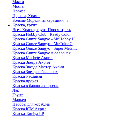
Маяки
Мосты
Прочее
Церкви, Храмы
Больше Модели из керамики
→
Краска, грунт
Все - Краска, грунт
Просмотреть
Краска Hobby Club - Ready Color
Краска Gunze Sangyo - Mr.Hobby H
Краска Gunze Sangyo - Mr.Color C
Краска Gunze Sangyo - Super Metallic
Краска Gunze Sangyo в баллонах
Краска Machete Акрил
Краска Звезда Акрил
Краска Звезда Мастер Акрил
Краска Звезда в баллонах
Краска масляная
Краска прочая
Краска в баллонах прочая
Лак
Грунт
Маркер
Наборы для кораблей
Краска ICM Акрил
Краска Tamiya LP