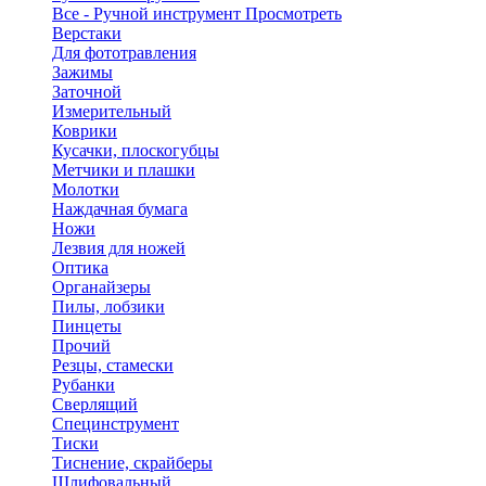
Все - Ручной инструмент
Просмотреть
Верстаки
Для фототравления
Зажимы
Заточной
Измерительный
Коврики
Кусачки, плоскогубцы
Метчики и плашки
Молотки
Наждачная бумага
Ножи
Лезвия для ножей
Оптика
Органайзеры
Пилы, лобзики
Пинцеты
Прочий
Резцы, стамески
Рубанки
Сверлящий
Специнструмент
Тиски
Тиснение, скрайберы
Шлифовальный