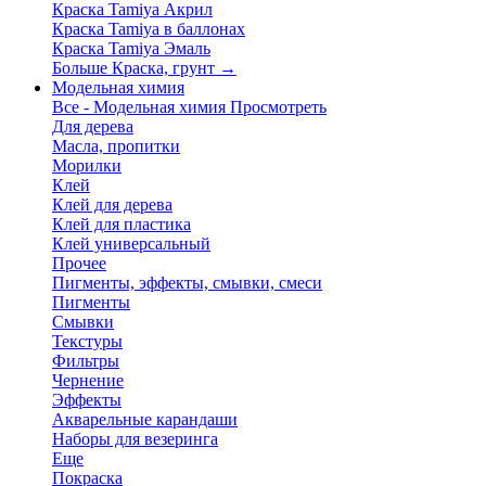
Краска Tamiya Акрил
Краска Tamiya в баллонах
Краска Tamiya Эмаль
Больше Краска, грунт
→
Модельная химия
Все - Модельная химия
Просмотреть
Для дерева
Масла, пропитки
Морилки
Клей
Клей для дерева
Клей для пластика
Клей универсальный
Прочее
Пигменты, эффекты, смывки, смеси
Пигменты
Смывки
Текстуры
Фильтры
Чернение
Эффекты
Акварельные карандаши
Наборы для везеринга
Еще
Покраска