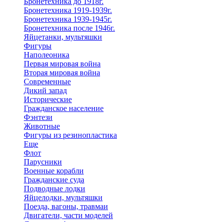
Бронетехника до 1918г.
Бронетехника 1919-1939г.
Бронетехника 1939-1945г.
Бронетехника после 1946г.
Яйцетанки, мультяшки
Фигуры
Наполеоника
Первая мировая война
Вторая мировая война
Современные
Дикий запад
Исторические
Гражданское население
Фэнтези
Животные
Фигуры из резинопластика
Еще
Флот
Парусники
Военные корабли
Гражданские суда
Подводные лодки
Яйцелодки, мультяшки
Поезда, вагоны, травмаи
Двигатели, части моделей