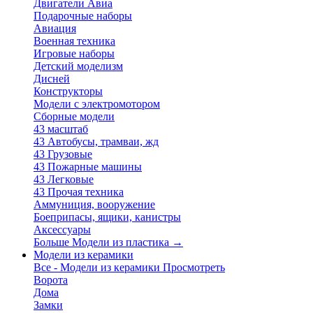
Двигатели Авиа
Подарочные наборы
Авиация
Военная техника
Игровые наборы
Детский моделизм
Дисней
Конструкторы
Модели с электромотором
Сборные модели
43 масштаб
43 Автобусы, трамваи, жд
43 Грузовые
43 Пожарные машины
43 Легковые
43 Прочая техника
Аммуниция, вооружение
Боеприпасы, ящики, канистры
Аксессуары
Больше Модели из пластика
→
Модели из керамики
Все - Модели из керамики
Просмотреть
Ворота
Дома
Замки