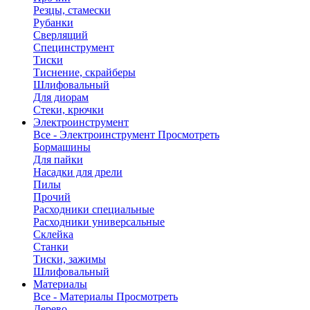
Резцы, стамески
Рубанки
Сверлящий
Специнструмент
Тиски
Тиснение, скрайберы
Шлифовальный
Для диорам
Стеки, крючки
Электроинструмент
Все - Электроинструмент
Просмотреть
Бормашины
Для пайки
Насадки для дрели
Пилы
Прочий
Расходники специальные
Расходники универсальные
Склейка
Станки
Тиски, зажимы
Шлифовальный
Материалы
Все - Материалы
Просмотреть
Дерево