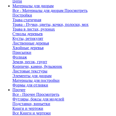
Цепи
Материалы для диорам
Все - Материалы для диорам
Просмотреть
Постройки
Трава статичная
Трава - Пучки, цветы, кочки, полоски, мох
Трава в листах, рулонах
Стволы деревьев
Кусты, ретикулят
Лиственные деревья
Хвойные деревья
Присыпки
Фолиаж
Земля, песок, грунт
Кирпичи, камни, булыжник
Листовые текстуры
Элементы для диорам
Материалы для постройки
Формы для отливки
Прочее
Все - Прочее
Просмотреть
Футляры, боксы для моделей
Подставки, виньетки
Книги и чертежи
Все Книги и чертежи