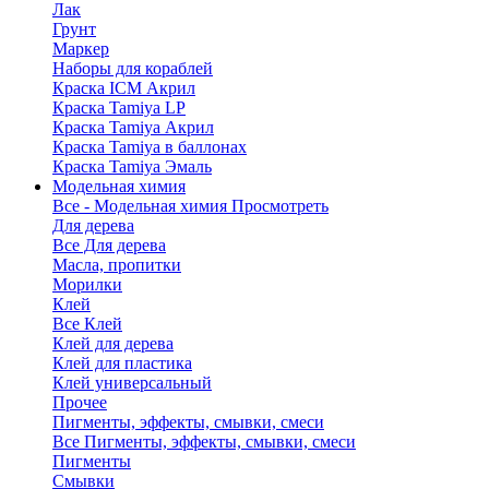
Лак
Грунт
Маркер
Наборы для кораблей
Краска ICM Акрил
Краска Tamiya LP
Краска Tamiya Акрил
Краска Tamiya в баллонах
Краска Tamiya Эмаль
Модельная химия
Все - Модельная химия
Просмотреть
Для дерева
Все Для дерева
Масла, пропитки
Морилки
Клей
Все Клей
Клей для дерева
Клей для пластика
Клей универсальный
Прочее
Пигменты, эффекты, смывки, смеси
Все Пигменты, эффекты, смывки, смеси
Пигменты
Смывки