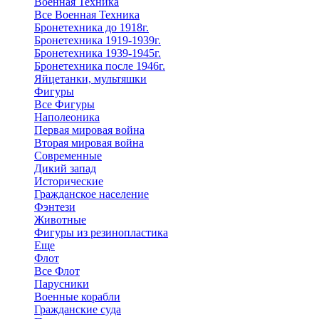
Военная Техника
Все Военная Техника
Бронетехника до 1918г.
Бронетехника 1919-1939г.
Бронетехника 1939-1945г.
Бронетехника после 1946г.
Яйцетанки, мультяшки
Фигуры
Все Фигуры
Наполеоника
Первая мировая война
Вторая мировая война
Современные
Дикий запад
Исторические
Гражданское население
Фэнтези
Животные
Фигуры из резинопластика
Еще
Флот
Все Флот
Парусники
Военные корабли
Гражданские суда