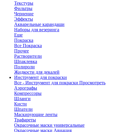
Текстуры
Фильтры
Чернение
Эффекты
Акварельные карандаши
Наборы для везеринга
Еще
Покраска
Все Покраска
Прочее
Растворители
Шпаклевка
Полироли
Жидкости для декалей
Инструмент для покраски
Все - Инструмент для покраски
Просмотреть
Аэрографы
Компрессоры
Шланги
Кисти
Шпатели
Маскирующие ленты
Трафареты
Окрасочные маски универсальные
Окрасочные маски Авиация