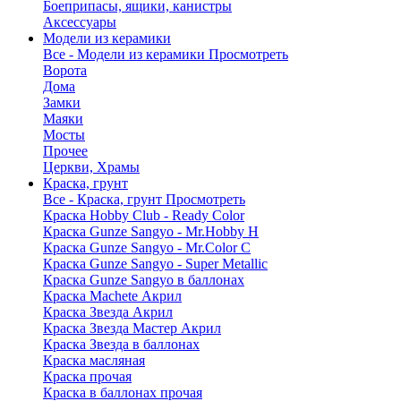
Боеприпасы, ящики, канистры
Аксессуары
Модели из керамики
Все - Модели из керамики
Просмотреть
Ворота
Дома
Замки
Маяки
Мосты
Прочее
Церкви, Храмы
Краска, грунт
Все - Краска, грунт
Просмотреть
Краска Hobby Club - Ready Color
Краска Gunze Sangyo - Mr.Hobby H
Краска Gunze Sangyo - Mr.Color C
Краска Gunze Sangyo - Super Metallic
Краска Gunze Sangyo в баллонах
Краска Machete Акрил
Краска Звезда Акрил
Краска Звезда Мастер Акрил
Краска Звезда в баллонах
Краска масляная
Краска прочая
Краска в баллонах прочая