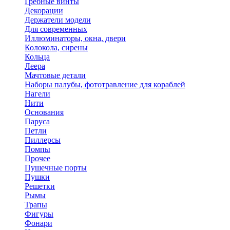
Гребные винты
Декорации
Держатели модели
Для современных
Иллюминаторы, окна, двери
Колокола, сирены
Кольца
Леера
Мачтовые детали
Наборы палубы, фототравление для кораблей
Нагели
Нити
Основания
Паруса
Петли
Пиллерсы
Помпы
Прочее
Пушечные порты
Пушки
Решетки
Рымы
Трапы
Фигуры
Фонари