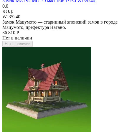
Замок MATSUMOTO масштаб 1:150 WJ35240
0.0
КОД:
WJ35240
Замок Мацумото — старинный японский замок в городе
Мацумото, префектура Нагано.
36 810
Р
Нет в наличии
Нет в наличии