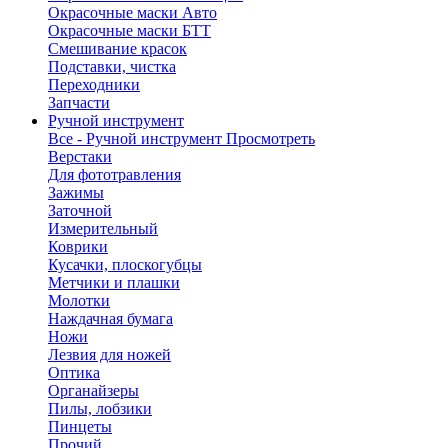
Окрасочные маски Авто
Окрасочные маски БТТ
Смешивание красок
Подставки, чистка
Переходники
Запчасти
Ручной инструмент
Все - Ручной инструмент
Просмотреть
Верстаки
Для фототравления
Зажимы
Заточной
Измерительный
Коврики
Кусачки, плоскогубцы
Метчики и плашки
Молотки
Наждачная бумага
Ножи
Лезвия для ножей
Оптика
Органайзеры
Пилы, лобзики
Пинцеты
Прочий