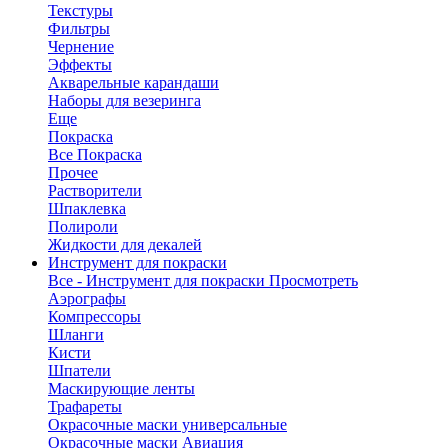
Текстуры
Фильтры
Чернение
Эффекты
Акварельные карандаши
Наборы для везеринга
Еще
Покраска
Все Покраска
Прочее
Растворители
Шпаклевка
Полироли
Жидкости для декалей
Инструмент для покраски
Все - Инструмент для покраски
Просмотреть
Аэрографы
Компрессоры
Шланги
Кисти
Шпатели
Маскирующие ленты
Трафареты
Окрасочные маски универсальные
Окрасочные маски Авиация