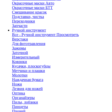
Окрасочные маски Авто
Окрасочные маски БТТ
Смешивание красок
Подставки, чистка
Переходники
Запчасти
Ручной инструмент
Все - Ручной инструмент
Просмотреть
Верстаки
Для фототравления
Зажимы
Заточной
Измерительный
Коврики
Кусачки, плоскогубцы
Метчики и плашки
Молотки
Наждачная бумага
Ножи
Лезвия для ножей
Оптика
Органайзеры
Пилы, лобзики
Пинцеты
Прочий