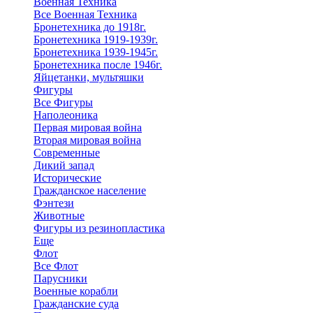
Военная Техника
Все Военная Техника
Бронетехника до 1918г.
Бронетехника 1919-1939г.
Бронетехника 1939-1945г.
Бронетехника после 1946г.
Яйцетанки, мультяшки
Фигуры
Все Фигуры
Наполеоника
Первая мировая война
Вторая мировая война
Современные
Дикий запад
Исторические
Гражданское население
Фэнтези
Животные
Фигуры из резинопластика
Еще
Флот
Все Флот
Парусники
Военные корабли
Гражданские суда