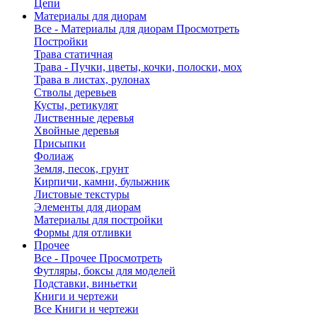
Цепи
Материалы для диорам
Все - Материалы для диорам
Просмотреть
Постройки
Трава статичная
Трава - Пучки, цветы, кочки, полоски, мох
Трава в листах, рулонах
Стволы деревьев
Кусты, ретикулят
Лиственные деревья
Хвойные деревья
Присыпки
Фолиаж
Земля, песок, грунт
Кирпичи, камни, булыжник
Листовые текстуры
Элементы для диорам
Материалы для постройки
Формы для отливки
Прочее
Все - Прочее
Просмотреть
Футляры, боксы для моделей
Подставки, виньетки
Книги и чертежи
Все Книги и чертежи