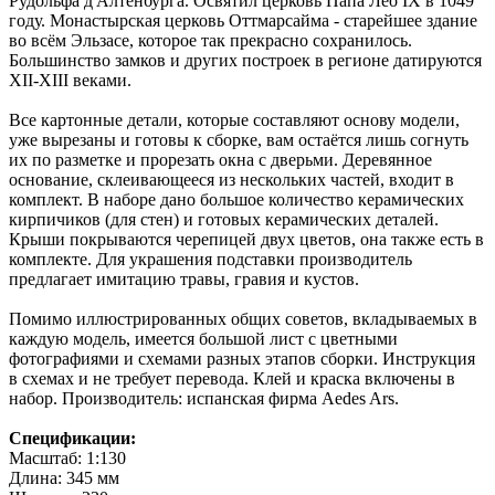
Рудольфа д'Алтенбурга. Освятил церковь Папа Лео IX в 1049
году. Монастырская церковь Оттмарсайма - старейшее здание
во всём Эльзасе, которое так прекрасно сохранилось.
Большинство замков и других построек в регионе датируются
XII-XIII веками.
Все картонные детали, которые составляют основу модели,
уже вырезаны и готовы к сборке, вам остаётся лишь согнуть
их по разметке и прорезать окна с дверьми. Деревянное
основание, склеивающееся из нескольких частей, входит в
комплект. В наборе дано большое количество керамических
кирпичиков (для стен) и готовых керамических деталей.
Крыши покрываются черепицей двух цветов, она также есть в
комплекте. Для украшения подставки производитель
предлагает имитацию травы, гравия и кустов.
Помимо иллюстрированных общих советов, вкладываемых в
каждую модель, имеется большой лист с цветными
фотографиями и схемами разных этапов сборки. Инструкция
в схемах и не требует перевода. Клей и краска включены в
набор. Производитель: испанская фирма Aedes Ars.
Спецификации:
Масштаб: 1:130
Длина: 345 мм