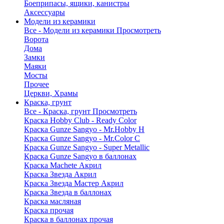
Боеприпасы, ящики, канистры
Аксессуары
Модели из керамики
Все - Модели из керамики
Просмотреть
Ворота
Дома
Замки
Маяки
Мосты
Прочее
Церкви, Храмы
Краска, грунт
Все - Краска, грунт
Просмотреть
Краска Hobby Club - Ready Color
Краска Gunze Sangyo - Mr.Hobby H
Краска Gunze Sangyo - Mr.Color C
Краска Gunze Sangyo - Super Metallic
Краска Gunze Sangyo в баллонах
Краска Machete Акрил
Краска Звезда Акрил
Краска Звезда Мастер Акрил
Краска Звезда в баллонах
Краска масляная
Краска прочая
Краска в баллонах прочая