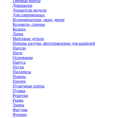
Гребные винты
Декорации
Держатели модели
Для современных
Иллюминаторы, окна, двери
Колокола, сирены
Кольца
Леера
Мачтовые детали
Наборы палубы, фототравление для кораблей
Нагели
Нити
Основания
Паруса
Петли
Пиллерсы
Помпы
Прочее
Пушечные порты
Пушки
Решетки
Рымы
Трапы
Фигуры
Фонари