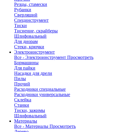
Резцы, стамески
Рубанки
Сверлящий
Специнструмент
Тиски
Тиснение, скрайберы
Шлифовальный
Для диорам
Стеки, крючки
Электроинструмент
Все - Электроинструмент
Просмотреть
Бормашины
Для пайки
Насадки для дрели
Пилы
Прочий
Расходники специальные
Расходники универсальные
Склейка
Станки
Тиски, зажимы
Шлифовальный
Материалы
Все - Материалы
Просмотреть
Дерево