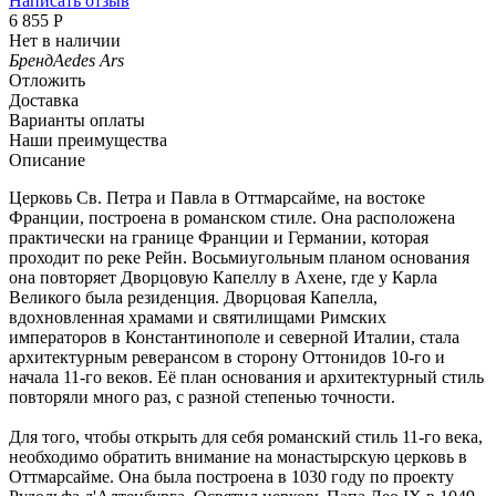
Написать отзыв
6 855
Р
Нет в наличии
Бренд
Aedes Ars
Отложить
Доставка
Варианты оплаты
Наши преимущества
Описание
Церковь Св. Петра и Павла в Оттмарсайме, на востоке
Франции, построена в романском стиле. Она расположена
практически на границе Франции и Германии, которая
проходит по реке Рейн. Восьмиугольным планом основания
она повторяет Дворцовую Капеллу в Ахене, где у Карла
Великого была резиденция. Дворцовая Капелла,
вдохновленная храмами и святилищами Римских
императоров в Константинополе и северной Италии, стала
архитектурным реверансом в сторону Оттонидов 10-го и
начала 11-го веков. Её план основания и архитектурный стиль
повторяли много раз, с разной степенью точности.
Для того, чтобы открыть для себя романский стиль 11-го века,
необходимо обратить внимание на монастырскую церковь в
Оттмарсайме. Она была построена в 1030 году по проекту