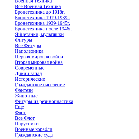
Военная Техника
Все Военная Техника
Бронетехника до 1918г.
Бронетехника 1919-1939г.
Бронетехника 1939-1945г.
Бронетехника после 1946г.
Яйцетанки, мультяшки
Фигуры
Все Фигуры
Наполеоника
Первая мировая война
Вторая мировая война
Современные
Дикий запад
Исторические
Гражданское население
Фэнтези
Животные
Фигуры из резинопластика
Еще
Флот
Все Флот
Парусники
Военные корабли
Гражданские суда