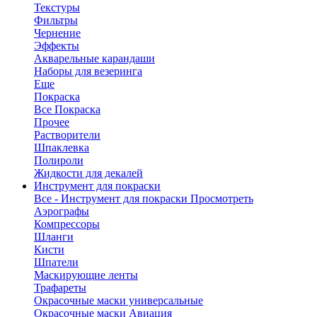
Текстуры
Фильтры
Чернение
Эффекты
Акварельные карандаши
Наборы для везеринга
Еще
Покраска
Все Покраска
Прочее
Растворители
Шпаклевка
Полироли
Жидкости для декалей
Инструмент для покраски
Все - Инструмент для покраски
Просмотреть
Аэрографы
Компрессоры
Шланги
Кисти
Шпатели
Маскирующие ленты
Трафареты
Окрасочные маски универсальные
Окрасочные маски Авиация