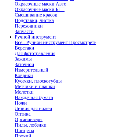
Окрасочные маски Авто
Окрасочные маски БТТ
Смешивание красок
Подставки, чистка
Переходники
Запчасти
Ручной инструмент
Все - Ручной инструмент
Просмотреть
Верстаки
Для фототравления
Зажимы
Заточной
Измерительный
Коврики
Кусачки, плоскогубцы
Метчики и плашки
Молотки
Наждачная бумага
Ножи
Лезвия для ножей
Оптика
Органайзеры
Пилы, лобзики
Пинцеты
Прочий