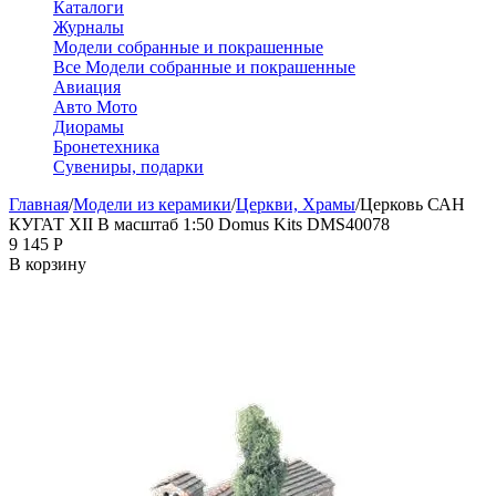
Каталоги
Журналы
Модели собранные и покрашенные
Все Модели собранные и покрашенные
Авиация
Авто Мото
Диорамы
Бронетехника
Сувениры, подарки
Главная
/
Модели из керамики
/
Церкви, Храмы
/
Церковь САН
КУГАТ XII В масштаб 1:50 Domus Kits DMS40078
9 145
Р
В корзину