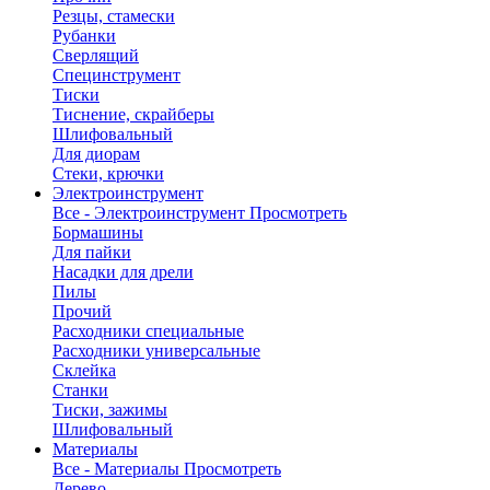
Резцы, стамески
Рубанки
Сверлящий
Специнструмент
Тиски
Тиснение, скрайберы
Шлифовальный
Для диорам
Стеки, крючки
Электроинструмент
Все - Электроинструмент
Просмотреть
Бормашины
Для пайки
Насадки для дрели
Пилы
Прочий
Расходники специальные
Расходники универсальные
Склейка
Станки
Тиски, зажимы
Шлифовальный
Материалы
Все - Материалы
Просмотреть
Дерево