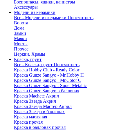
Боеприпасы, ящики, канистры
Аксессуары
Модели из керамики
Все - Модели из керамики
Просмотреть
Ворота
Дома
Замки
Маяки
Мосты
Прочее
Церкви, Храмы
Краска, грунт
Все - Краска, грунт
Просмотреть
Краска Hobby Club - Ready Color
Краска Gunze Sangyo - Mr.Hobby H
Краска Gunze Sangyo - Mr.Color C
Краска Gunze Sangyo - Super Metallic
Краска Gunze Sangyo в баллонах
Краска Machete Акрил
Краска Звезда Акрил
Краска Звезда Мастер Акрил
Краска Звезда в баллонах
Краска масляная
Краска прочая
Краска в баллонах прочая