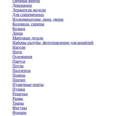
Гребные винты
Декорации
Держатели модели
Для современных
Иллюминаторы, окна, двери
Колокола, сирены
Кольца
Леера
Мачтовые детали
Наборы палубы, фототравление для кораблей
Нагели
Нити
Основания
Паруса
Петли
Пиллерсы
Помпы
Прочее
Пушечные порты
Пушки
Решетки
Рымы
Трапы
Фигуры
Фонари