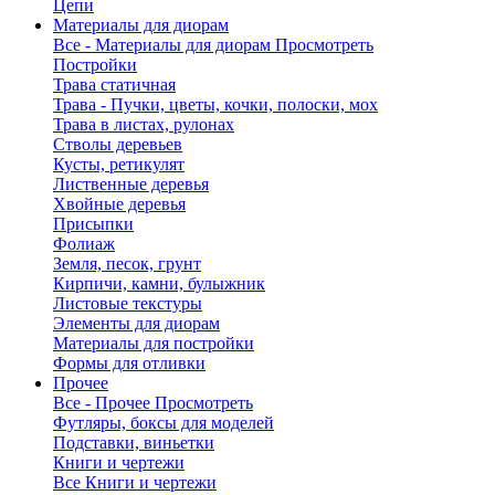
Цепи
Материалы для диорам
Все - Материалы для диорам
Просмотреть
Постройки
Трава статичная
Трава - Пучки, цветы, кочки, полоски, мох
Трава в листах, рулонах
Стволы деревьев
Кусты, ретикулят
Лиственные деревья
Хвойные деревья
Присыпки
Фолиаж
Земля, песок, грунт
Кирпичи, камни, булыжник
Листовые текстуры
Элементы для диорам
Материалы для постройки
Формы для отливки
Прочее
Все - Прочее
Просмотреть
Футляры, боксы для моделей
Подставки, виньетки
Книги и чертежи
Все Книги и чертежи