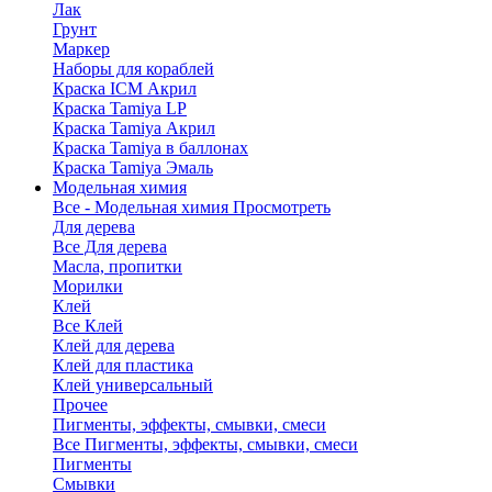
Лак
Грунт
Маркер
Наборы для кораблей
Краска ICM Акрил
Краска Tamiya LP
Краска Tamiya Акрил
Краска Tamiya в баллонах
Краска Tamiya Эмаль
Модельная химия
Все - Модельная химия
Просмотреть
Для дерева
Все Для дерева
Масла, пропитки
Морилки
Клей
Все Клей
Клей для дерева
Клей для пластика
Клей универсальный
Прочее
Пигменты, эффекты, смывки, смеси
Все Пигменты, эффекты, смывки, смеси
Пигменты
Смывки