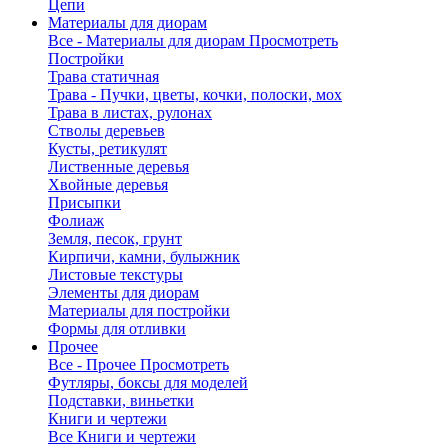
Цепи
Материалы для диорам
Все - Материалы для диорам
Просмотреть
Постройки
Трава статичная
Трава - Пучки, цветы, кочки, полоски, мох
Трава в листах, рулонах
Стволы деревьев
Кусты, ретикулят
Лиственные деревья
Хвойные деревья
Присыпки
Фолиаж
Земля, песок, грунт
Кирпичи, камни, булыжник
Листовые текстуры
Элементы для диорам
Материалы для постройки
Формы для отливки
Прочее
Все - Прочее
Просмотреть
Футляры, боксы для моделей
Подставки, виньетки
Книги и чертежи
Все Книги и чертежи