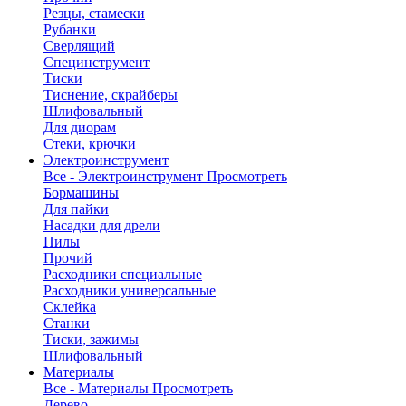
Резцы, стамески
Рубанки
Сверлящий
Специнструмент
Тиски
Тиснение, скрайберы
Шлифовальный
Для диорам
Стеки, крючки
Электроинструмент
Все - Электроинструмент
Просмотреть
Бормашины
Для пайки
Насадки для дрели
Пилы
Прочий
Расходники специальные
Расходники универсальные
Склейка
Станки
Тиски, зажимы
Шлифовальный
Материалы
Все - Материалы
Просмотреть
Дерево