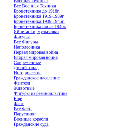
Военная Техника
Все Военная Техника
Бронетехника до 1918г.
Бронетехника 1919-1939г.
Бронетехника 1939-1945г.
Бронетехника после 1946г.
Яйцетанки, мультяшки
Фигуры
Все Фигуры
Наполеоника
Первая мировая война
Вторая мировая война
Современные
Дикий запад
Исторические
Гражданское население
Фэнтези
Животные
Фигуры из резинопластика
Еще
Флот
Все Флот
Парусники
Военные корабли
Гражданские суда