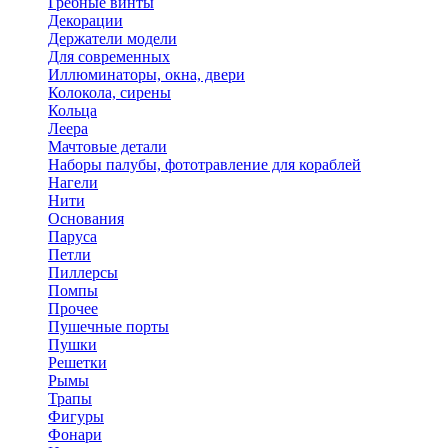
Гребные винты
Декорации
Держатели модели
Для современных
Иллюминаторы, окна, двери
Колокола, сирены
Кольца
Леера
Мачтовые детали
Наборы палубы, фототравление для кораблей
Нагели
Нити
Основания
Паруса
Петли
Пиллерсы
Помпы
Прочее
Пушечные порты
Пушки
Решетки
Рымы
Трапы
Фигуры
Фонари