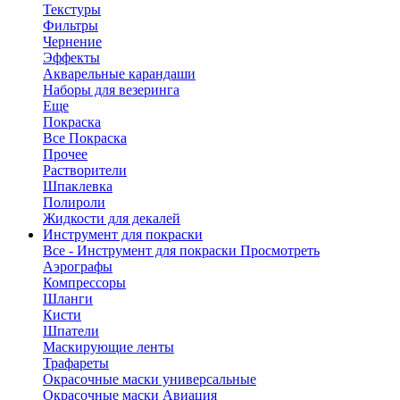
Текстуры
Фильтры
Чернение
Эффекты
Акварельные карандаши
Наборы для везеринга
Еще
Покраска
Все Покраска
Прочее
Растворители
Шпаклевка
Полироли
Жидкости для декалей
Инструмент для покраски
Все - Инструмент для покраски
Просмотреть
Аэрографы
Компрессоры
Шланги
Кисти
Шпатели
Маскирующие ленты
Трафареты
Окрасочные маски универсальные
Окрасочные маски Авиация