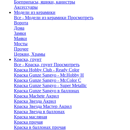
Боеприпасы, ящики, канистры
Аксессуары
Модели из керамики
Все - Модели из керамики
Просмотреть
Ворота
Дома
Замки
Маяки
Мосты
Прочее
Церкви, Храмы
Краска, грунт
Все - Краска, грунт
Просмотреть
Краска Hobby Club - Ready Color
Краска Gunze Sangyo - Mr.Hobby H
Краска Gunze Sangyo - Mr.Color C
Краска Gunze Sangyo - Super Metallic
Краска Gunze Sangyo в баллонах
Краска Machete Акрил
Краска Звезда Акрил
Краска Звезда Мастер Акрил
Краска Звезда в баллонах
Краска масляная
Краска прочая
Краска в баллонах прочая