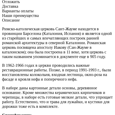
Отложить
Доставка
Варианты оплаты
Наши преимущества
Описание
Римско-католическая церковь Сант-Жауме находится в
провинции Барселона (Каталония, Испания) и является одной
из старейших и самых впечатляющих построек ранней
романской архитектуры в северной Каталонии. Романская
церковь посвящена апостолу Иакову (Сан-Жауме в
каталонском); она была построена в 11 веке, хотя церковь с
таким названием упоминается в документе еще в 905 году.
В 1962-1966 годах в церкви проводились важные
реставрационные работы. Позже, в период 1991-1993 г., были
восстановлены колокольня, входная лестница, окно-роза на
фасаде и кровля нефа и поперечного нефа.
В наборе даны картонные детали основы, деревянное
основание. Кроме множества керамических кирпичиков и
черепицы, в наборе есть готовые мелкие детали, что упрощает
работу. Естественно, что и трава для лужайки, и кустики для
дорожки тоже есть в комплекте.