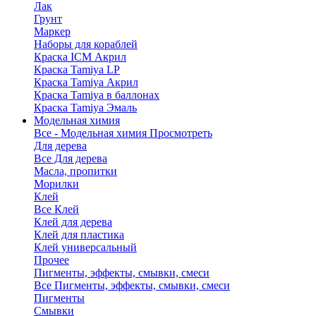
Лак
Грунт
Маркер
Наборы для кораблей
Краска ICM Акрил
Краска Tamiya LP
Краска Tamiya Акрил
Краска Tamiya в баллонах
Краска Tamiya Эмаль
Модельная химия
Все - Модельная химия
Просмотреть
Для дерева
Все Для дерева
Масла, пропитки
Морилки
Клей
Все Клей
Клей для дерева
Клей для пластика
Клей универсальный
Прочее
Пигменты, эффекты, смывки, смеси
Все Пигменты, эффекты, смывки, смеси
Пигменты
Смывки