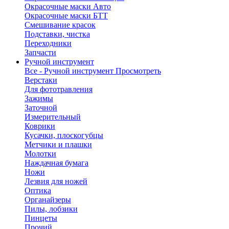
Окрасочные маски Авто
Окрасочные маски БТТ
Смешивание красок
Подставки, чистка
Переходники
Запчасти
Ручной инструмент
Все - Ручной инструмент
Просмотреть
Верстаки
Для фототравления
Зажимы
Заточной
Измерительный
Коврики
Кусачки, плоскогубцы
Метчики и плашки
Молотки
Наждачная бумага
Ножи
Лезвия для ножей
Оптика
Органайзеры
Пилы, лобзики
Пинцеты
Прочий