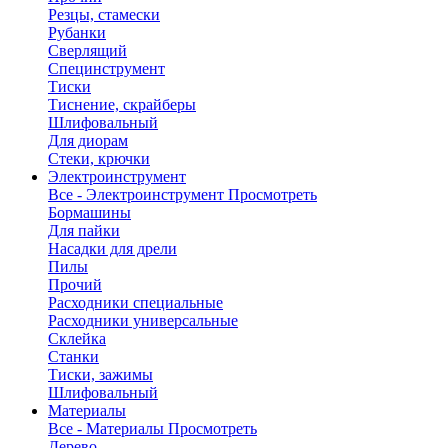
Резцы, стамески
Рубанки
Сверлящий
Специнструмент
Тиски
Тиснение, скрайберы
Шлифовальный
Для диорам
Стеки, крючки
Электроинструмент
Все - Электроинструмент
Просмотреть
Бормашины
Для пайки
Насадки для дрели
Пилы
Прочий
Расходники специальные
Расходники универсальные
Склейка
Станки
Тиски, зажимы
Шлифовальный
Материалы
Все - Материалы
Просмотреть
Дерево