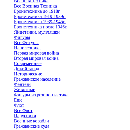
Военная Техника
Все Военная Техника
Бронетехника до 1918г.
Бронетехника 1919-1939г.
Бронетехника 1939-1945г.
Бронетехника после 1946г.
Яйцетанки, мультяшки
Фигуры
Все Фигуры
Наполеоника
Первая мировая война
Вторая мировая война
Современные
Дикий запад
Исторические
Гражданское население
Фэнтези
Животные
Фигуры из резинопластика
Еще
Флот
Все Флот
Парусники
Военные корабли
Гражданские суда