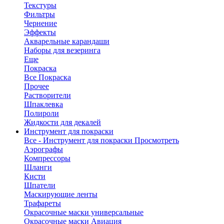
Текстуры
Фильтры
Чернение
Эффекты
Акварельные карандаши
Наборы для везеринга
Еще
Покраска
Все Покраска
Прочее
Растворители
Шпаклевка
Полироли
Жидкости для декалей
Инструмент для покраски
Все - Инструмент для покраски
Просмотреть
Аэрографы
Компрессоры
Шланги
Кисти
Шпатели
Маскирующие ленты
Трафареты
Окрасочные маски универсальные
Окрасочные маски Авиация