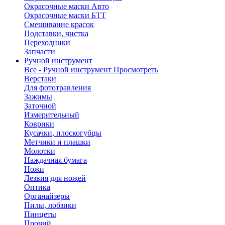
Окрасочные маски Авто
Окрасочные маски БТТ
Смешивание красок
Подставки, чистка
Переходники
Запчасти
Ручной инструмент
Все - Ручной инструмент
Просмотреть
Верстаки
Для фототравления
Зажимы
Заточной
Измерительный
Коврики
Кусачки, плоскогубцы
Метчики и плашки
Молотки
Наждачная бумага
Ножи
Лезвия для ножей
Оптика
Органайзеры
Пилы, лобзики
Пинцеты
Прочий