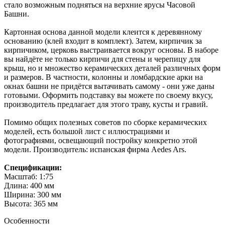
стало возможным подняться на верхние ярусы Часовой
Башни.
Картонная основа данной модели клеится к деревянному
основанию (клей входит в комплект). Затем, кирпичик за
кирпичиком, церковь выстраивается вокруг основы. В наборе
вы найдёте не только кирпичи для стены и черепицу для
крыш, но и множество керамических деталей различных форм
и размеров. В частности, колонны и ломбардские арки на
окнах башни не придётся вытачивать самому - они уже даны
готовыми. Оформить подставку вы можете по своему вкусу,
производитель предлагает для этого траву, кусты и гравий.
Помимо общих полезных советов по сборке керамических
моделей, есть большой лист с иллюстрациями и
фотографиями, освещающий постройку конкретно этой
модели. Производитель: испанская фирма Aedes Ars.
Спецификации:
Масштаб: 1:75
Длина: 400 мм
Ширина: 300 мм
Высота: 365 мм
Особенности