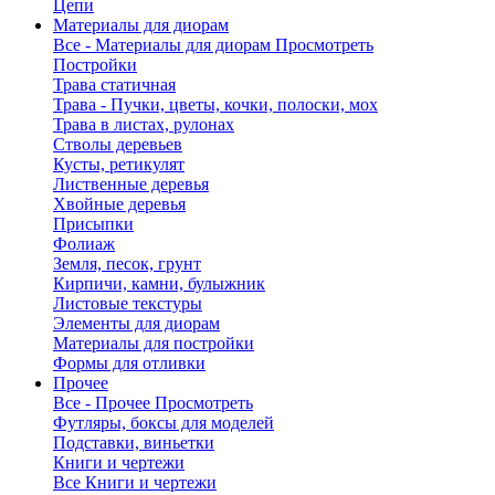
Цепи
Материалы для диорам
Все - Материалы для диорам
Просмотреть
Постройки
Трава статичная
Трава - Пучки, цветы, кочки, полоски, мох
Трава в листах, рулонах
Стволы деревьев
Кусты, ретикулят
Лиственные деревья
Хвойные деревья
Присыпки
Фолиаж
Земля, песок, грунт
Кирпичи, камни, булыжник
Листовые текстуры
Элементы для диорам
Материалы для постройки
Формы для отливки
Прочее
Все - Прочее
Просмотреть
Футляры, боксы для моделей
Подставки, виньетки
Книги и чертежи
Все Книги и чертежи