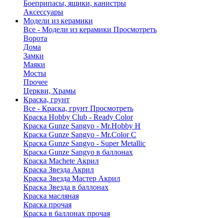
Боеприпасы, ящики, канистры
Аксессуары
Модели из керамики
Все - Модели из керамики
Просмотреть
Ворота
Дома
Замки
Маяки
Мосты
Прочее
Церкви, Храмы
Краска, грунт
Все - Краска, грунт
Просмотреть
Краска Hobby Club - Ready Color
Краска Gunze Sangyo - Mr.Hobby H
Краска Gunze Sangyo - Mr.Color C
Краска Gunze Sangyo - Super Metallic
Краска Gunze Sangyo в баллонах
Краска Machete Акрил
Краска Звезда Акрил
Краска Звезда Мастер Акрил
Краска Звезда в баллонах
Краска масляная
Краска прочая
Краска в баллонах прочая