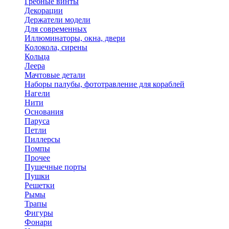
Гребные винты
Декорации
Держатели модели
Для современных
Иллюминаторы, окна, двери
Колокола, сирены
Кольца
Леера
Мачтовые детали
Наборы палубы, фототравление для кораблей
Нагели
Нити
Основания
Паруса
Петли
Пиллерсы
Помпы
Прочее
Пушечные порты
Пушки
Решетки
Рымы
Трапы
Фигуры
Фонари