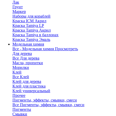
Лак
Грунт
Маркер
Наборы для кораблей
Краска ICM Акрил
Краска Tamiya LP
Краска Tamiya Акрил
Краска Tamiya в баллонах
Краска Tamiya Эмаль
Модельная химия
Все - Модельная химия
Просмотреть
Для дерева
Все Для дерева
Масла, пропитки
Морилки
Клей
Все Клей
Клей для дерева
Клей для пластика
Клей универсальный
Прочее
Пигменты, эффекты, смывки, смеси
Все Пигменты, эффекты, смывки, смеси
Пигменты
Смывки