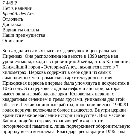
7 445
Р
Нет в наличии
Бренд
Aedes Ars
Отложить
Доставка
Варианты оплаты
Наши преимущества
Описание
Son - одна из самых высоких деревушек в центральных
Пиренеях. Она расположена на высоте в 1393 метра над
уровнем моря, входит в провинцию Льейда, что в Каталонии.
Ближайший город - Эстерри-д'Анеу, находится всего в 7
километрах. Церковь содержит в себе одни из самых
символичных черт романского архитектурного стиля.
Приходская церковь впервые была упомянута в документах в
1076 году. Это церковь с одним нефом и апсидой, которая
имеет окна и ломбардские арки. Колокольня церкви, с
квадратным сечением и тремя ярусами, уникальна для этой
области. Реставрационные работы, проводившиеся в 1990-91
годах вернули колокольне былое изящество. Внутри церкви
хранится важное наследие истории искусства. Вид Часовой
Башни, подобно стражу охраняющей вход в этот
исторический памятник, лишь подчёркивает оборонительную
природу всего комплекса. Благодаря реставрации 1996 года