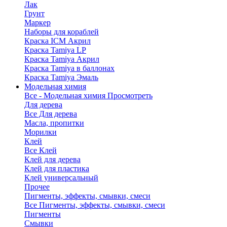
Лак
Грунт
Маркер
Наборы для кораблей
Краска ICM Акрил
Краска Tamiya LP
Краска Tamiya Акрил
Краска Tamiya в баллонах
Краска Tamiya Эмаль
Модельная химия
Все - Модельная химия
Просмотреть
Для дерева
Все Для дерева
Масла, пропитки
Морилки
Клей
Все Клей
Клей для дерева
Клей для пластика
Клей универсальный
Прочее
Пигменты, эффекты, смывки, смеси
Все Пигменты, эффекты, смывки, смеси
Пигменты
Смывки