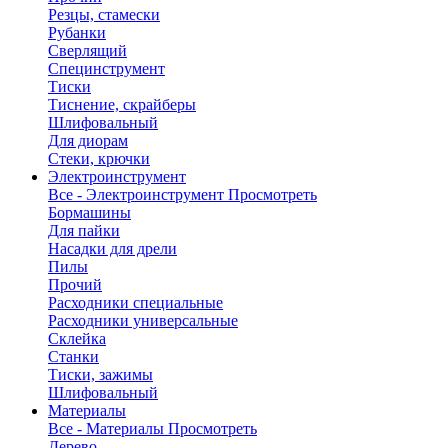
Резцы, стамески
Рубанки
Сверлящий
Специнструмент
Тиски
Тиснение, скрайберы
Шлифовальный
Для диорам
Стеки, крючки
Электроинструмент
Все - Электроинструмент
Просмотреть
Бормашины
Для пайки
Насадки для дрели
Пилы
Прочий
Расходники специальные
Расходники универсальные
Склейка
Станки
Тиски, зажимы
Шлифовальный
Материалы
Все - Материалы
Просмотреть
Дерево