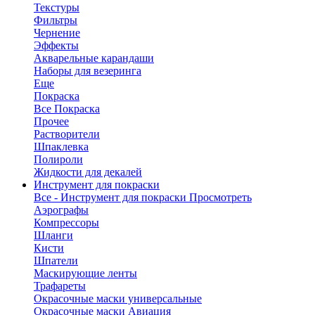
Текстуры
Фильтры
Чернение
Эффекты
Акварельные карандаши
Наборы для везеринга
Еще
Покраска
Все Покраска
Прочее
Растворители
Шпаклевка
Полироли
Жидкости для декалей
Инструмент для покраски
Все - Инструмент для покраски
Просмотреть
Аэрографы
Компрессоры
Шланги
Кисти
Шпатели
Маскирующие ленты
Трафареты
Окрасочные маски универсальные
Окрасочные маски Авиация