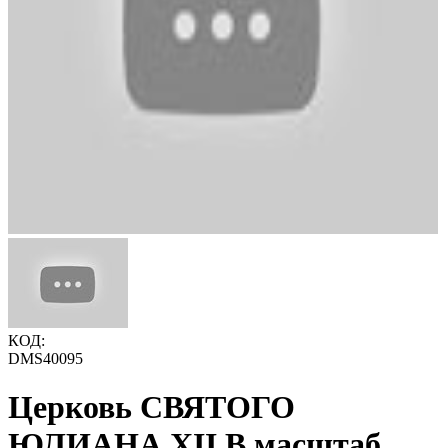
КОД:
DMS40095
Церковь СВЯТОГО
ЮЛИАНА XII В масштаб