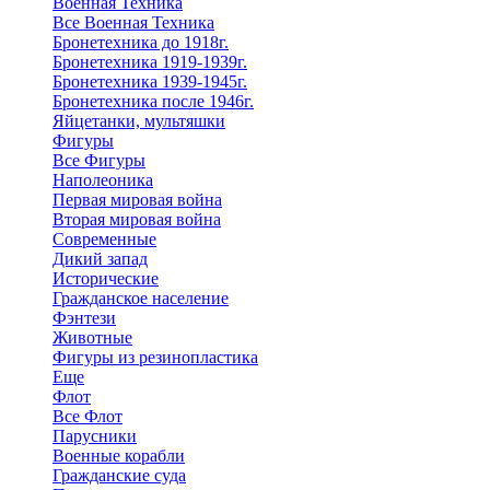
Военная Техника
Все Военная Техника
Бронетехника до 1918г.
Бронетехника 1919-1939г.
Бронетехника 1939-1945г.
Бронетехника после 1946г.
Яйцетанки, мультяшки
Фигуры
Все Фигуры
Наполеоника
Первая мировая война
Вторая мировая война
Современные
Дикий запад
Исторические
Гражданское население
Фэнтези
Животные
Фигуры из резинопластика
Еще
Флот
Все Флот
Парусники
Военные корабли
Гражданские суда