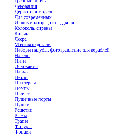
Гребные винты
Декорации
Держатели модели
Для современных
Иллюминаторы, окна, двери
Колокола, сирены
Кольца
Леера
Мачтовые детали
Наборы палубы, фототравление для кораблей
Нагели
Нити
Основания
Паруса
Петли
Пиллерсы
Помпы
Прочее
Пушечные порты
Пушки
Решетки
Рымы
Трапы
Фигуры
Фонари