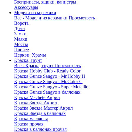
Боеприпасы, ящики, канистры
Аксессуары
Модели из керамики
Все - Модели из керамики
Просмотреть
Ворота
Дома
Замки
Маяки
Мосты
Прочее
Церкви, Храмы
Краска, грунт
Все - Краска, грунт
Просмотреть
Краска Hobby Club - Ready Color
Краска Gunze Sangyo - Mr.Hobby H
Краска Gunze Sangyo - Mr.Color C
Краска Gunze Sangyo - Super Metallic
Краска Gunze Sangyo в баллонах
Краска Machete Акрил
Краска Звезда Акрил
Краска Звезда Мастер Акрил
Краска Звезда в баллонах
Краска масляная
Краска прочая
Краска в баллонах прочая