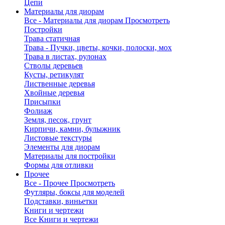
Цепи
Материалы для диорам
Все - Материалы для диорам
Просмотреть
Постройки
Трава статичная
Трава - Пучки, цветы, кочки, полоски, мох
Трава в листах, рулонах
Стволы деревьев
Кусты, ретикулят
Лиственные деревья
Хвойные деревья
Присыпки
Фолиаж
Земля, песок, грунт
Кирпичи, камни, булыжник
Листовые текстуры
Элементы для диорам
Материалы для постройки
Формы для отливки
Прочее
Все - Прочее
Просмотреть
Футляры, боксы для моделей
Подставки, виньетки
Книги и чертежи
Все Книги и чертежи