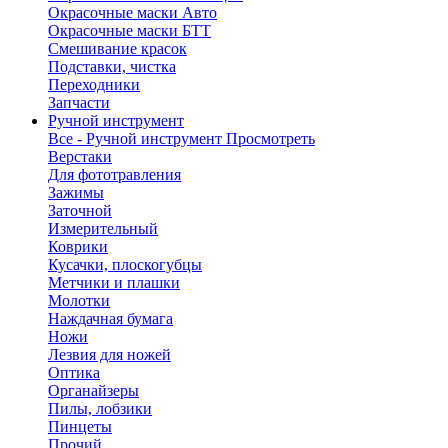
Окрасочные маски Авто
Окрасочные маски БТТ
Смешивание красок
Подставки, чистка
Переходники
Запчасти
Ручной инструмент
Все - Ручной инструмент
Просмотреть
Верстаки
Для фототравления
Зажимы
Заточной
Измерительный
Коврики
Кусачки, плоскогубцы
Метчики и плашки
Молотки
Наждачная бумага
Ножи
Лезвия для ножей
Оптика
Органайзеры
Пилы, лобзики
Пинцеты
Прочий