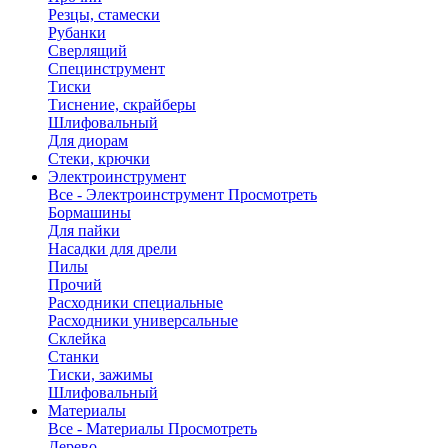
Резцы, стамески
Рубанки
Сверлящий
Специнструмент
Тиски
Тиснение, скрайберы
Шлифовальный
Для диорам
Стеки, крючки
Электроинструмент
Все - Электроинструмент
Просмотреть
Бормашины
Для пайки
Насадки для дрели
Пилы
Прочий
Расходники специальные
Расходники универсальные
Склейка
Станки
Тиски, зажимы
Шлифовальный
Материалы
Все - Материалы
Просмотреть
Дерево