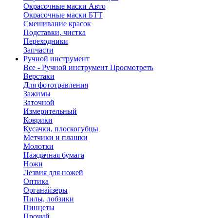
Окрасочные маски Авто
Окрасочные маски БТТ
Смешивание красок
Подставки, чистка
Переходники
Запчасти
Ручной инструмент
Все - Ручной инструмент
Просмотреть
Верстаки
Для фототравления
Зажимы
Заточной
Измерительный
Коврики
Кусачки, плоскогубцы
Метчики и плашки
Молотки
Наждачная бумага
Ножи
Лезвия для ножей
Оптика
Органайзеры
Пилы, лобзики
Пинцеты
Прочий