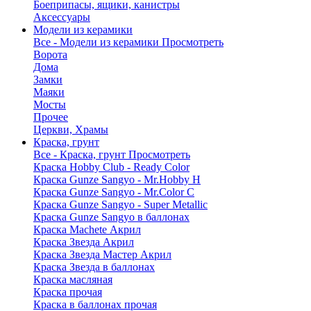
Боеприпасы, ящики, канистры
Аксессуары
Модели из керамики
Все - Модели из керамики
Просмотреть
Ворота
Дома
Замки
Маяки
Мосты
Прочее
Церкви, Храмы
Краска, грунт
Все - Краска, грунт
Просмотреть
Краска Hobby Club - Ready Color
Краска Gunze Sangyo - Mr.Hobby H
Краска Gunze Sangyo - Mr.Color C
Краска Gunze Sangyo - Super Metallic
Краска Gunze Sangyo в баллонах
Краска Machete Акрил
Краска Звезда Акрил
Краска Звезда Мастер Акрил
Краска Звезда в баллонах
Краска масляная
Краска прочая
Краска в баллонах прочая