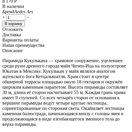
8 170
Р
В наличии
Бренд
Aedes Ars
+
−
В корзину
Отложить
Доставка
Варианты оплаты
Наши преимущества
Описание
Пирамида Кукулькана — храмовое сооружение, уцелевшее
среди руин древнего города майя Чичен-Ица на полуострове
Юкатан в Мексике. Кукулькан у майя являлся аналогом
ацтекского бога Кетцалькоатля. Храм стоит в центре
обширной террасы площадью около 18 гектаров и окружён
широким каменным парапетом. Высота пирамиды составляет
30 м, длина её сторон насчитывает 55 м. Каждая грань храма
имеет 9 ступеней. Со всех четырёх сторон от основания к
вершине пирамиды ведут четыре крутые лестницы,
сориентированные по сторонам света. Окаймляет лестницы
каменная балюстрада, начинающаяся внизу с головы змея и
продолжающаяся в виде изгибающегося змеиного тела до
верха пирамиды.