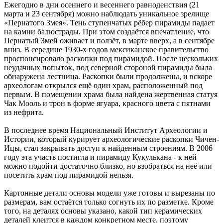
Ежегодно в дни осеннего и весеннего равноденствия (21
марта и 23 сентября) можно наблюдать уникальное зрелище
«Пернатого Змея». Тень ступенчатых рёбер пирамиды падает
на камни балюстрады. При этом создаётся впечатление, что
Пернатый Змей оживает и ползёт, в марте вверх, а в сентябре
вниз. В середине 1930-х годов мексиканское правительство
проспонсировало раскопки под пирамидой. После нескольких
неудачных попыток, под северной стороной пирамиды была
обнаружена лестница. Раскопки были продолжены, и вскоре
археологам открылся ещё один храм, расположенный под
первым. В помещении храма была найдена жертвенная статуя
Чак Мооль и трон в форме ягуара, красного цвета с пятнами
из нефрита.
В последнее время Национальный Институт Археологии и
Истории, который курирует археологические раскопки Чичен-
Ицы, стал закрывать доступ к найденным строениям. В 2006
году эта участь постигла и пирамиду Кукулькана - к ней
можно подойти достаточно близко, но взобраться на неё или
посетить храм под пирамидой нельзя.
Картонные детали основы модели уже готовы и вырезаны по
размерам, вам остаётся только согнуть их по разметке. Кроме
того, на деталях основы указано, какой тип керамических
деталей клеится в каждом конкретном месте, поэтому