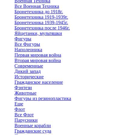
Военная Техника
Все Военная Техника
Бронетехника до 1918г.
Бронетехника 1919-1939г.
Бронетехника 1939-1945г.
Бронетехника после 1946г.
Яйцетанки, мультяшки
Фигуры
Все Фигуры
Наполеоника
Первая мировая война
Вторая мировая война
Современные
Дикий запад
Исторические
Гражданское население
Фэнтези
Животные
Фигуры из резинопластика
Еще
Флот
Все Флот
Парусники
Военные корабли
Гражданские суда