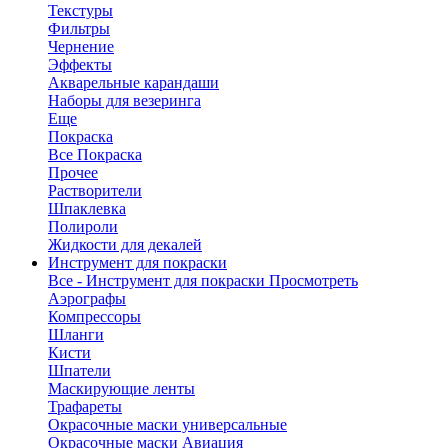
Текстуры
Фильтры
Чернение
Эффекты
Акварельные карандаши
Наборы для везеринга
Еще
Покраска
Все Покраска
Прочее
Растворители
Шпаклевка
Полироли
Жидкости для декалей
Инструмент для покраски
Все - Инструмент для покраски
Просмотреть
Аэрографы
Компрессоры
Шланги
Кисти
Шпатели
Маскирующие ленты
Трафареты
Окрасочные маски универсальные
Окрасочные маски Авиация