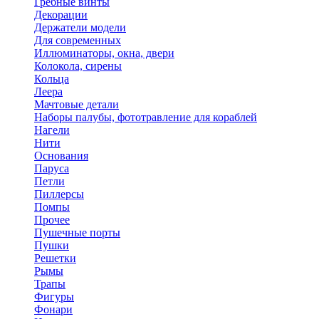
Гребные винты
Декорации
Держатели модели
Для современных
Иллюминаторы, окна, двери
Колокола, сирены
Кольца
Леера
Мачтовые детали
Наборы палубы, фототравление для кораблей
Нагели
Нити
Основания
Паруса
Петли
Пиллерсы
Помпы
Прочее
Пушечные порты
Пушки
Решетки
Рымы
Трапы
Фигуры
Фонари