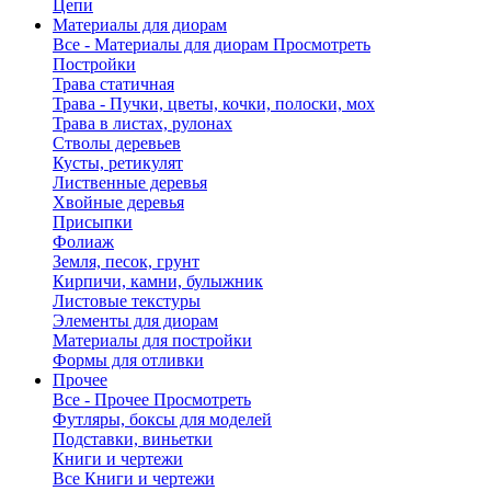
Цепи
Материалы для диорам
Все - Материалы для диорам
Просмотреть
Постройки
Трава статичная
Трава - Пучки, цветы, кочки, полоски, мох
Трава в листах, рулонах
Стволы деревьев
Кусты, ретикулят
Лиственные деревья
Хвойные деревья
Присыпки
Фолиаж
Земля, песок, грунт
Кирпичи, камни, булыжник
Листовые текстуры
Элементы для диорам
Материалы для постройки
Формы для отливки
Прочее
Все - Прочее
Просмотреть
Футляры, боксы для моделей
Подставки, виньетки
Книги и чертежи
Все Книги и чертежи