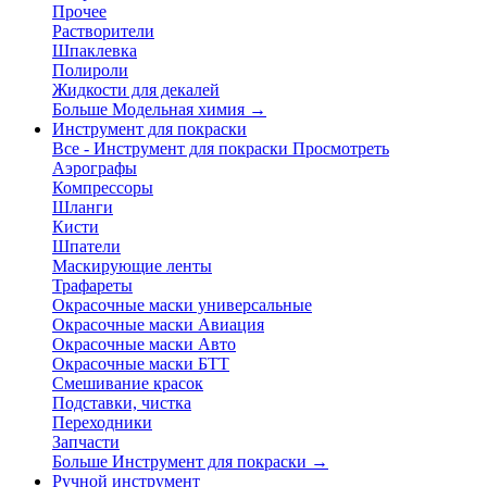
Прочее
Растворители
Шпаклевка
Полироли
Жидкости для декалей
Больше Модельная химия
→
Инструмент для покраски
Все - Инструмент для покраски
Просмотреть
Аэрографы
Компрессоры
Шланги
Кисти
Шпатели
Маскирующие ленты
Трафареты
Окрасочные маски универсальные
Окрасочные маски Авиация
Окрасочные маски Авто
Окрасочные маски БТТ
Смешивание красок
Подставки, чистка
Переходники
Запчасти
Больше Инструмент для покраски
→
Ручной инструмент