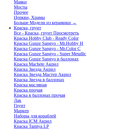
Маяки
Мосты
Прочее
Церкви, Храмы
Больше Модели из керамики
→
Краска, грунт
Все - Краска, грунт
Просмотреть
Краска Hobby Club - Ready Color
Краска Gunze Sangyo - Mr.Hobby H
Краска Gunze Sangyo - Mr.Color C
Краска Gunze Sangyo - Super Metallic
Краска Gunze Sangyo в баллонах
Краска Machete Акрил
Краска Звезда Акрил
Краска Звезда Мастер Акрил
Краска Звезда в баллонах
Краска масляная
Краска прочая
Краска в баллонах прочая
Лак
Грунт
Маркер
Наборы для кораблей
Краска ICM Акрил
Краска Tamiya LP