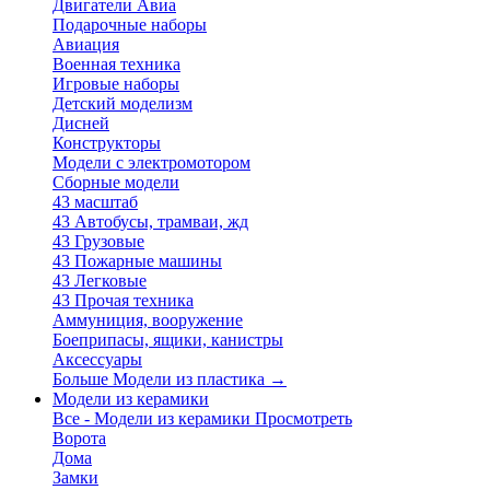
Двигатели Авиа
Подарочные наборы
Авиация
Военная техника
Игровые наборы
Детский моделизм
Дисней
Конструкторы
Модели с электромотором
Сборные модели
43 масштаб
43 Автобусы, трамваи, жд
43 Грузовые
43 Пожарные машины
43 Легковые
43 Прочая техника
Аммуниция, вооружение
Боеприпасы, ящики, канистры
Аксессуары
Больше Модели из пластика
→
Модели из керамики
Все - Модели из керамики
Просмотреть
Ворота
Дома
Замки