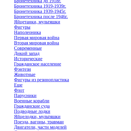
Бронетехника до 1918г.
Бронетехника 1919-1939г.
Бронетехника 1939-1945г.
Бронетехника после 1946г.
Яйцетанки, мультяшки
Фигуры
Наполеоника
Первая мировая война
Вторая мировая война
Современные
Дикий запад
Исторические
Гражданское население
Фэнтези
Животные
Фигуры из резинопластика
Еще
Флот
Парусники
Военные корабли
Гражданские суда
Подводные лодки
Яйцелодки, мультяшки
Поезда, вагоны, травмаи
Двигатели, части моделей