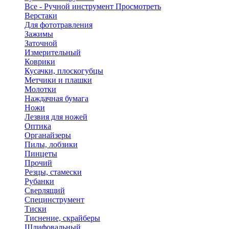
Все - Ручной инструмент
Просмотреть
Верстаки
Для фототравления
Зажимы
Заточной
Измерительный
Коврики
Кусачки, плоскогубцы
Метчики и плашки
Молотки
Наждачная бумага
Ножи
Лезвия для ножей
Оптика
Органайзеры
Пилы, лобзики
Пинцеты
Прочий
Резцы, стамески
Рубанки
Сверлящий
Специнструмент
Тиски
Тиснение, скрайберы
Шлифовальный