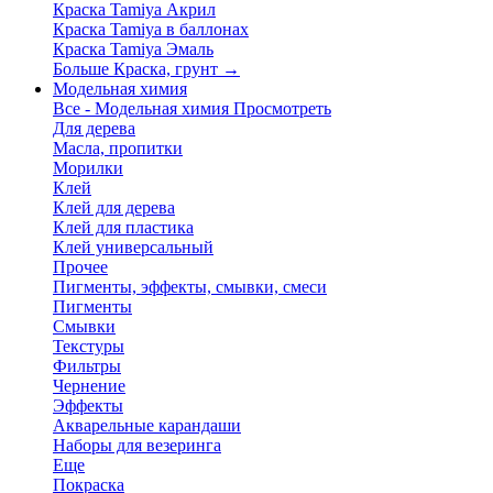
Краска Tamiya Акрил
Краска Tamiya в баллонах
Краска Tamiya Эмаль
Больше Краска, грунт
→
Модельная химия
Все - Модельная химия
Просмотреть
Для дерева
Масла, пропитки
Морилки
Клей
Клей для дерева
Клей для пластика
Клей универсальный
Прочее
Пигменты, эффекты, смывки, смеси
Пигменты
Смывки
Текстуры
Фильтры
Чернение
Эффекты
Акварельные карандаши
Наборы для везеринга
Еще
Покраска