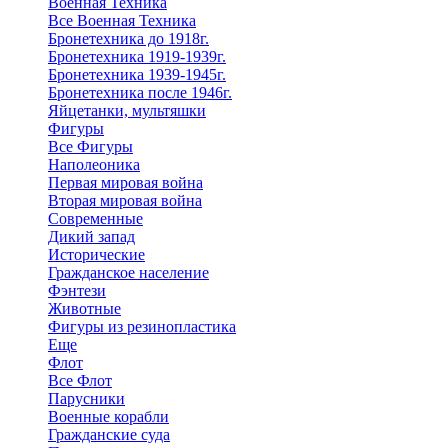
Военная Техника
Все Военная Техника
Бронетехника до 1918г.
Бронетехника 1919-1939г.
Бронетехника 1939-1945г.
Бронетехника после 1946г.
Яйцетанки, мультяшки
Фигуры
Все Фигуры
Наполеоника
Первая мировая война
Вторая мировая война
Современные
Дикий запад
Исторические
Гражданское население
Фэнтези
Животные
Фигуры из резинопластика
Еще
Флот
Все Флот
Парусники
Военные корабли
Гражданские суда