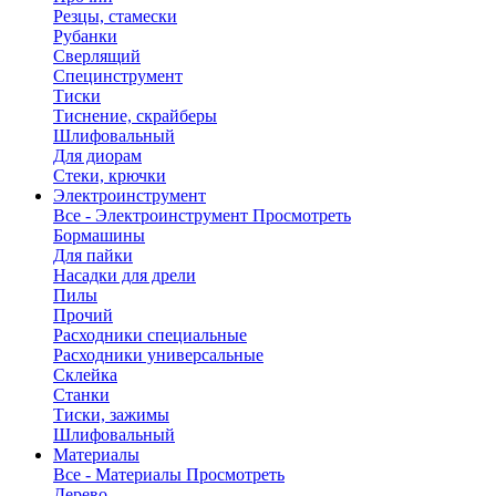
Резцы, стамески
Рубанки
Сверлящий
Специнструмент
Тиски
Тиснение, скрайберы
Шлифовальный
Для диорам
Стеки, крючки
Электроинструмент
Все - Электроинструмент
Просмотреть
Бормашины
Для пайки
Насадки для дрели
Пилы
Прочий
Расходники специальные
Расходники универсальные
Склейка
Станки
Тиски, зажимы
Шлифовальный
Материалы
Все - Материалы
Просмотреть
Дерево