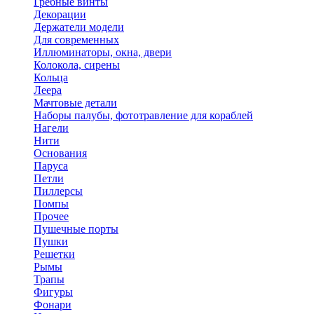
Гребные винты
Декорации
Держатели модели
Для современных
Иллюминаторы, окна, двери
Колокола, сирены
Кольца
Леера
Мачтовые детали
Наборы палубы, фототравление для кораблей
Нагели
Нити
Основания
Паруса
Петли
Пиллерсы
Помпы
Прочее
Пушечные порты
Пушки
Решетки
Рымы
Трапы
Фигуры
Фонари