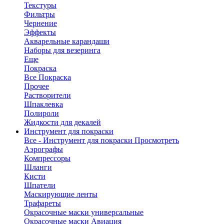
Текстуры
Фильтры
Чернение
Эффекты
Акварельные карандаши
Наборы для везеринга
Еще
Покраска
Все Покраска
Прочее
Растворители
Шпаклевка
Полироли
Жидкости для декалей
Инструмент для покраски
Все - Инструмент для покраски
Просмотреть
Аэрографы
Компрессоры
Шланги
Кисти
Шпатели
Маскирующие ленты
Трафареты
Окрасочные маски универсальные
Окрасочные маски Авиация