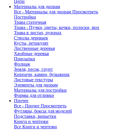
Цепи
Материалы для диорам
Все - Материалы для диорам
Просмотреть
Постройки
Трава статичная
Трава - Пучки, цветы, кочки, полоски, мох
Трава в листах, рулонах
Стволы деревьев
Кусты, ретикулят
Лиственные деревья
Хвойные деревья
Присыпки
Фолиаж
Земля, песок, грунт
Кирпичи, камни, булыжник
Листовые текстуры
Элементы для диорам
Материалы для постройки
Формы для отливки
Прочее
Все - Прочее
Просмотреть
Футляры, боксы для моделей
Подставки, виньетки
Книги и чертежи
Все Книги и чертежи