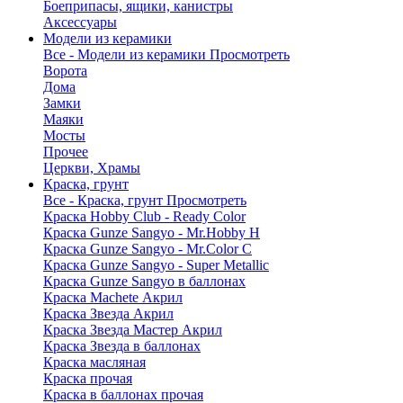
Боеприпасы, ящики, канистры
Аксессуары
Модели из керамики
Все - Модели из керамики
Просмотреть
Ворота
Дома
Замки
Маяки
Мосты
Прочее
Церкви, Храмы
Краска, грунт
Все - Краска, грунт
Просмотреть
Краска Hobby Club - Ready Color
Краска Gunze Sangyo - Mr.Hobby H
Краска Gunze Sangyo - Mr.Color C
Краска Gunze Sangyo - Super Metallic
Краска Gunze Sangyo в баллонах
Краска Machete Акрил
Краска Звезда Акрил
Краска Звезда Мастер Акрил
Краска Звезда в баллонах
Краска масляная
Краска прочая
Краска в баллонах прочая