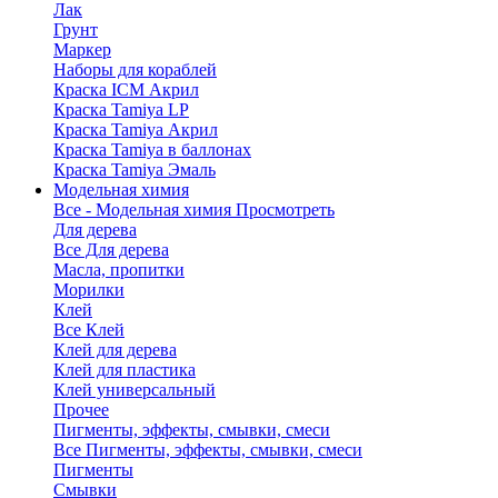
Лак
Грунт
Маркер
Наборы для кораблей
Краска ICM Акрил
Краска Tamiya LP
Краска Tamiya Акрил
Краска Tamiya в баллонах
Краска Tamiya Эмаль
Модельная химия
Все - Модельная химия
Просмотреть
Для дерева
Все Для дерева
Масла, пропитки
Морилки
Клей
Все Клей
Клей для дерева
Клей для пластика
Клей универсальный
Прочее
Пигменты, эффекты, смывки, смеси
Все Пигменты, эффекты, смывки, смеси
Пигменты
Смывки