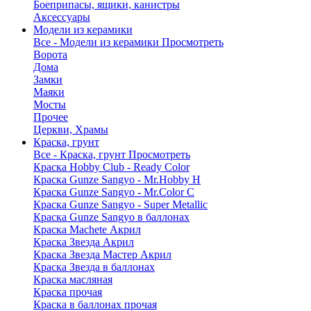
Боеприпасы, ящики, канистры
Аксессуары
Модели из керамики
Все - Модели из керамики
Просмотреть
Ворота
Дома
Замки
Маяки
Мосты
Прочее
Церкви, Храмы
Краска, грунт
Все - Краска, грунт
Просмотреть
Краска Hobby Club - Ready Color
Краска Gunze Sangyo - Mr.Hobby H
Краска Gunze Sangyo - Mr.Color C
Краска Gunze Sangyo - Super Metallic
Краска Gunze Sangyo в баллонах
Краска Machete Акрил
Краска Звезда Акрил
Краска Звезда Мастер Акрил
Краска Звезда в баллонах
Краска масляная
Краска прочая
Краска в баллонах прочая