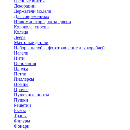
Гребные винты
Декорации
Держатели модели
Для современных
Иллюминаторы, окна, двери
Колокола, сирены
Кольца
Леера
Мачтовые детали
Наборы палубы, фототравление для кораблей
Нагели
Нити
Основания
Паруса
Петли
Пиллерсы
Помпы
Прочее
Пушечные порты
Пушки
Решетки
Рымы
Трапы
Фигуры
Фонари