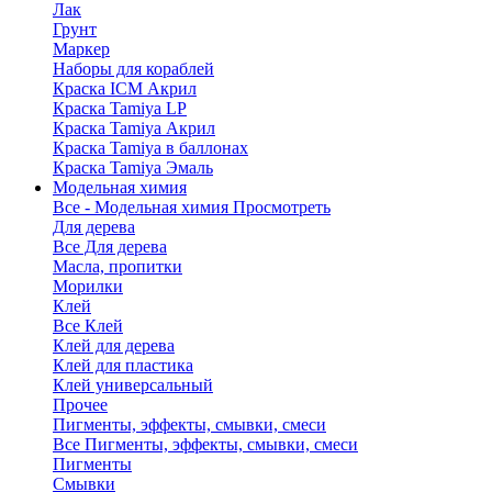
Лак
Грунт
Маркер
Наборы для кораблей
Краска ICM Акрил
Краска Tamiya LP
Краска Tamiya Акрил
Краска Tamiya в баллонах
Краска Tamiya Эмаль
Модельная химия
Все - Модельная химия
Просмотреть
Для дерева
Все Для дерева
Масла, пропитки
Морилки
Клей
Все Клей
Клей для дерева
Клей для пластика
Клей универсальный
Прочее
Пигменты, эффекты, смывки, смеси
Все Пигменты, эффекты, смывки, смеси
Пигменты
Смывки