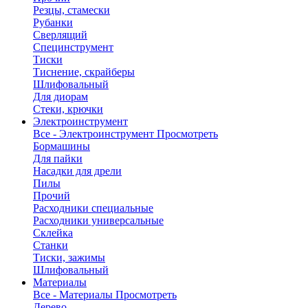
Резцы, стамески
Рубанки
Сверлящий
Специнструмент
Тиски
Тиснение, скрайберы
Шлифовальный
Для диорам
Стеки, крючки
Электроинструмент
Все - Электроинструмент
Просмотреть
Бормашины
Для пайки
Насадки для дрели
Пилы
Прочий
Расходники специальные
Расходники универсальные
Склейка
Станки
Тиски, зажимы
Шлифовальный
Материалы
Все - Материалы
Просмотреть
Дерево