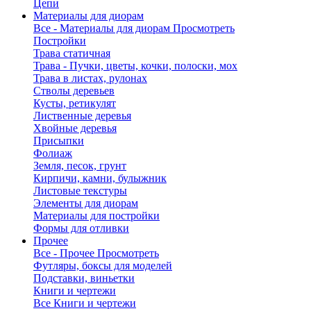
Цепи
Материалы для диорам
Все - Материалы для диорам
Просмотреть
Постройки
Трава статичная
Трава - Пучки, цветы, кочки, полоски, мох
Трава в листах, рулонах
Стволы деревьев
Кусты, ретикулят
Лиственные деревья
Хвойные деревья
Присыпки
Фолиаж
Земля, песок, грунт
Кирпичи, камни, булыжник
Листовые текстуры
Элементы для диорам
Материалы для постройки
Формы для отливки
Прочее
Все - Прочее
Просмотреть
Футляры, боксы для моделей
Подставки, виньетки
Книги и чертежи
Все Книги и чертежи