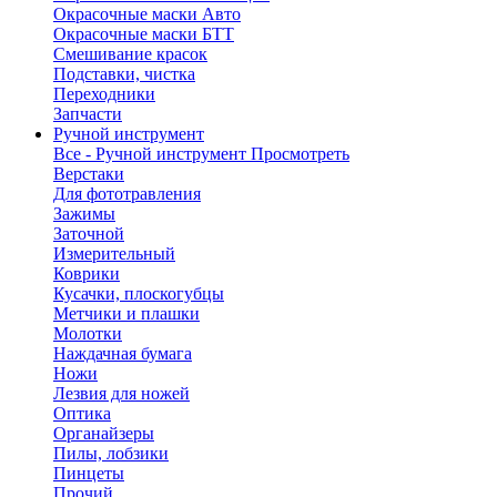
Окрасочные маски Авто
Окрасочные маски БТТ
Смешивание красок
Подставки, чистка
Переходники
Запчасти
Ручной инструмент
Все - Ручной инструмент
Просмотреть
Верстаки
Для фототравления
Зажимы
Заточной
Измерительный
Коврики
Кусачки, плоскогубцы
Метчики и плашки
Молотки
Наждачная бумага
Ножи
Лезвия для ножей
Оптика
Органайзеры
Пилы, лобзики
Пинцеты
Прочий