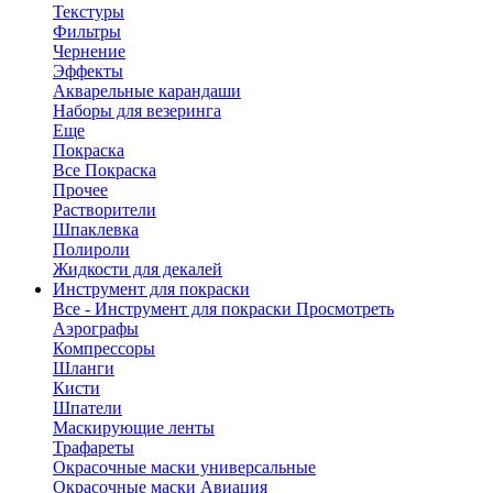
Текстуры
Фильтры
Чернение
Эффекты
Акварельные карандаши
Наборы для везеринга
Еще
Покраска
Все Покраска
Прочее
Растворители
Шпаклевка
Полироли
Жидкости для декалей
Инструмент для покраски
Все - Инструмент для покраски
Просмотреть
Аэрографы
Компрессоры
Шланги
Кисти
Шпатели
Маскирующие ленты
Трафареты
Окрасочные маски универсальные
Окрасочные маски Авиация