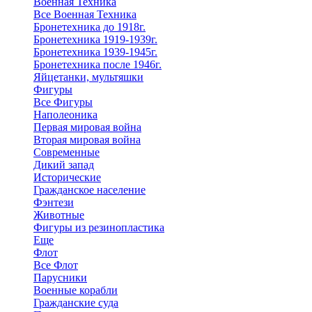
Военная Техника
Все Военная Техника
Бронетехника до 1918г.
Бронетехника 1919-1939г.
Бронетехника 1939-1945г.
Бронетехника после 1946г.
Яйцетанки, мультяшки
Фигуры
Все Фигуры
Наполеоника
Первая мировая война
Вторая мировая война
Современные
Дикий запад
Исторические
Гражданское население
Фэнтези
Животные
Фигуры из резинопластика
Еще
Флот
Все Флот
Парусники
Военные корабли
Гражданские суда