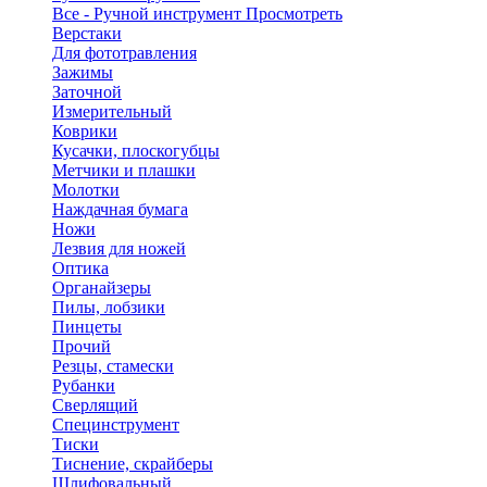
Все - Ручной инструмент
Просмотреть
Верстаки
Для фототравления
Зажимы
Заточной
Измерительный
Коврики
Кусачки, плоскогубцы
Метчики и плашки
Молотки
Наждачная бумага
Ножи
Лезвия для ножей
Оптика
Органайзеры
Пилы, лобзики
Пинцеты
Прочий
Резцы, стамески
Рубанки
Сверлящий
Специнструмент
Тиски
Тиснение, скрайберы
Шлифовальный