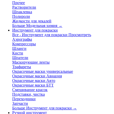
Прочее
Растворители
Шпаклевка
Полироли
Жидкости для декалей
Больше Модельная химия
→
Инструмент для покраски
Все - Инструмент для покраски
Просмотреть
Аэрографы
Компрессоры
Шланги
Кисти
Шпатели
Маскирующие ленты
Трафареты
Окрасочные маски универсальные
Окрасочные маски Авиация
Окрасочные маски Авто
Окрасочные маски БТТ
Смешивание красок
Подставки, чистка
Переходники
Запчасти
Больше Инструмент для покраски
→
Ручной инструмент