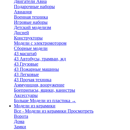
Двигатели Авиа
Подарочные наборы
Авиация
Военная техника
Игровые наборы
Детский моделизм
Дисней
Конструкторы
Модели с электромотором
Сборные модели
43 масштаб
43 Автобусы, трамваи, жд
43 Грузовые
43 Пожарные машины
43 Легковые
43 Прочая техника
Аммуниция, вооружение
Боеприпасы, ящики, канистры
Аксессуары
Больше Модели из пластика
→
Модели из керамики
Все - Модели из керамики
Просмотреть
Ворота
Дома
Замки