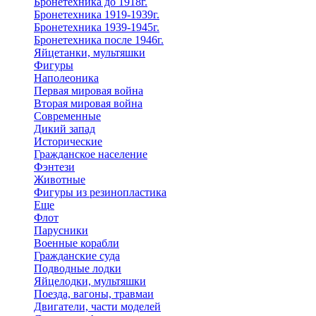
Бронетехника до 1918г.
Бронетехника 1919-1939г.
Бронетехника 1939-1945г.
Бронетехника после 1946г.
Яйцетанки, мультяшки
Фигуры
Наполеоника
Первая мировая война
Вторая мировая война
Современные
Дикий запад
Исторические
Гражданское население
Фэнтези
Животные
Фигуры из резинопластика
Еще
Флот
Парусники
Военные корабли
Гражданские суда
Подводные лодки
Яйцелодки, мультяшки
Поезда, вагоны, травмаи
Двигатели, части моделей