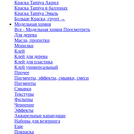
Краска Tamiya Акрил
Краска Tamiya в баллонах
Краска Tamiya Эмаль
Больше Краска, грунт
→
Модельная химия
Все - Модельная химия
Просмотреть
Для дерева
Масла, пропитки
Морилки
Клей
Клей для дерева
Клей для пластика
Клей универсальный
Прочее
Пигменты, эффекты, смывки, смеси
Пигменты
Смывки
Текстуры
Фильтры
Чернение
Эффекты
Акварельные карандаши
Наборы для везеринга
Еще
Покраска