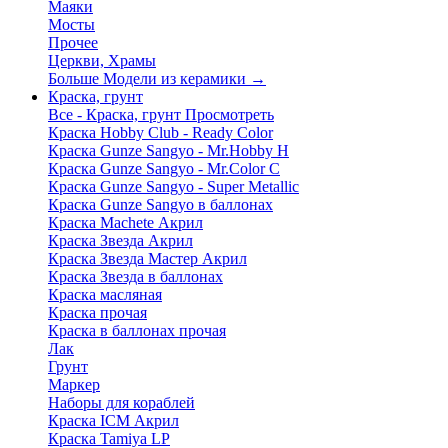
Маяки
Мосты
Прочее
Церкви, Храмы
Больше Модели из керамики
→
Краска, грунт
Все - Краска, грунт
Просмотреть
Краска Hobby Club - Ready Color
Краска Gunze Sangyo - Mr.Hobby H
Краска Gunze Sangyo - Mr.Color C
Краска Gunze Sangyo - Super Metallic
Краска Gunze Sangyo в баллонах
Краска Machete Акрил
Краска Звезда Акрил
Краска Звезда Мастер Акрил
Краска Звезда в баллонах
Краска масляная
Краска прочая
Краска в баллонах прочая
Лак
Грунт
Маркер
Наборы для кораблей
Краска ICM Акрил
Краска Tamiya LP