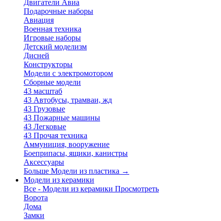
Двигатели Авиа
Подарочные наборы
Авиация
Военная техника
Игровые наборы
Детский моделизм
Дисней
Конструкторы
Модели с электромотором
Сборные модели
43 масштаб
43 Автобусы, трамваи, жд
43 Грузовые
43 Пожарные машины
43 Легковые
43 Прочая техника
Аммуниция, вооружение
Боеприпасы, ящики, канистры
Аксессуары
Больше Модели из пластика
→
Модели из керамики
Все - Модели из керамики
Просмотреть
Ворота
Дома
Замки