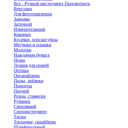
Все - Ручной инструмент
Просмотреть
Верстаки
Для фототравления
Зажимы
Заточной
Измерительный
Коврики
Кусачки, плоскогубцы
Метчики и плашки
Молотки
Наждачная бумага
Ножи
Лезвия для ножей
Оптика
Органайзеры
Пилы, лобзики
Пинцеты
Прочий
Резцы, стамески
Рубанки
Сверлящий
Специнструмент
Тиски
Тиснение, скрайберы
Шлифовальный