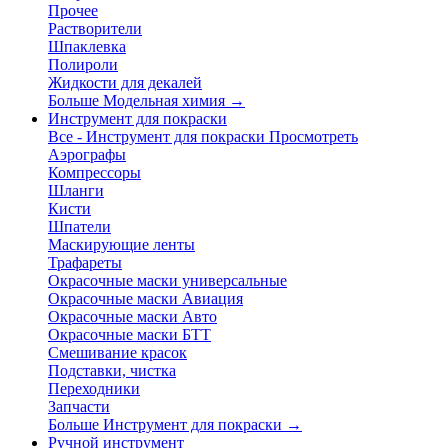
Прочее
Растворители
Шпаклевка
Полироли
Жидкости для декалей
Больше Модельная химия
→
Инструмент для покраски
Все - Инструмент для покраски
Просмотреть
Аэрографы
Компрессоры
Шланги
Кисти
Шпатели
Маскирующие ленты
Трафареты
Окрасочные маски универсальные
Окрасочные маски Авиация
Окрасочные маски Авто
Окрасочные маски БТТ
Смешивание красок
Подставки, чистка
Переходники
Запчасти
Больше Инструмент для покраски
→
Ручной инструмент