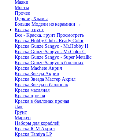
Маяки
Мосты
Прочее
Церкви, Храмы
Больше Модели из керамики
→
Краска, грунт
Все - Краска, грунт
Просмотреть
Краска Hobby Club - Ready Color
Краска Gunze Sangyo - Mr.Hobby H
Краска Gunze Sangyo - Mr.Color C
Краска Gunze Sangyo - Super Metallic
Краска Gunze Sangyo в баллонах
Краска Machete Акрил
Краска Звезда Акрил
Краска Звезда Мастер Акрил
Краска Звезда в баллонах
Краска масляная
Краска прочая
Краска в баллонах прочая
Лак
Грунт
Маркер
Наборы для кораблей
Краска ICM Акрил
Краска Tamiya LP