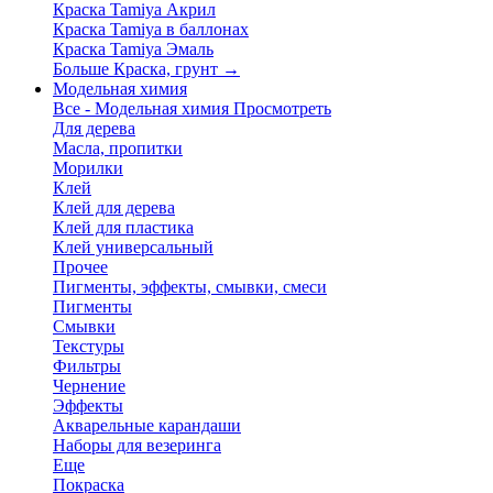
Краска Tamiya Акрил
Краска Tamiya в баллонах
Краска Tamiya Эмаль
Больше Краска, грунт
→
Модельная химия
Все - Модельная химия
Просмотреть
Для дерева
Масла, пропитки
Морилки
Клей
Клей для дерева
Клей для пластика
Клей универсальный
Прочее
Пигменты, эффекты, смывки, смеси
Пигменты
Смывки
Текстуры
Фильтры
Чернение
Эффекты
Акварельные карандаши
Наборы для везеринга
Еще
Покраска