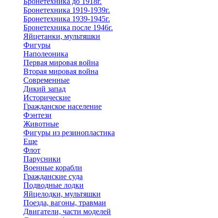
Бронетехника до 1918г.
Бронетехника 1919-1939г.
Бронетехника 1939-1945г.
Бронетехника после 1946г.
Яйцетанки, мультяшки
Фигуры
Наполеоника
Первая мировая война
Вторая мировая война
Современные
Дикий запад
Исторические
Гражданское население
Фэнтези
Животные
Фигуры из резинопластика
Еще
Флот
Парусники
Военные корабли
Гражданские суда
Подводные лодки
Яйцелодки, мультяшки
Поезда, вагоны, травмаи
Двигатели, части моделей