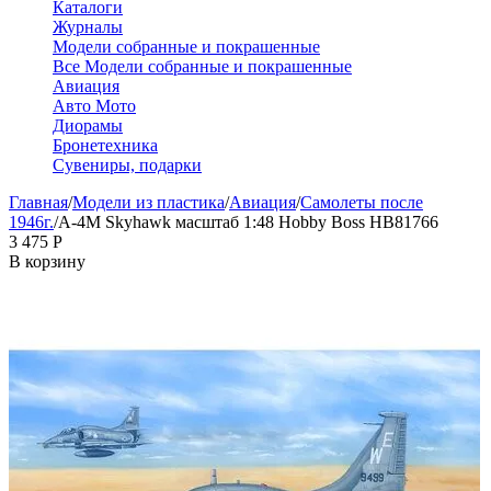
Каталоги
Журналы
Модели собранные и покрашенные
Все Модели собранные и покрашенные
Авиация
Авто Мото
Диорамы
Бронетехника
Сувениры, подарки
Главная
/
Модели из пластика
/
Авиация
/
Самолеты после
1946г.
/
A-4M Skyhawk масштаб 1:48 Hobby Boss HB81766
3 475
Р
В корзину