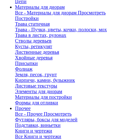
Цепи
Материалы для диорам
Все - Материалы для диорам
Просмотреть
Постройки
Трава статичная
Трава - Пучки, цветы, кочки, полоски, мох
Трава в листах, рулонах
Стволы деревьев
Кусты, ретикулят
Лиственные деревья
Хвойные деревья
Присыпки
Фолиаж
Земля, песок, грунт
Кирпичи, камни, булыжник
Листовые текстуры
Элементы для диорам
Материалы для постройки
Формы для отливки
Прочее
Все - Прочее
Просмотреть
Футляры, боксы для моделей
Подставки, виньетки
Книги и чертежи
Все Книги и чертежи