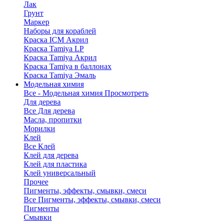
Лак
Грунт
Маркер
Наборы для кораблей
Краска ICM Акрил
Краска Tamiya LP
Краска Tamiya Акрил
Краска Tamiya в баллонах
Краска Tamiya Эмаль
Модельная химия
Все - Модельная химия
Просмотреть
Для дерева
Все Для дерева
Масла, пропитки
Морилки
Клей
Все Клей
Клей для дерева
Клей для пластика
Клей универсальный
Прочее
Пигменты, эффекты, смывки, смеси
Все Пигменты, эффекты, смывки, смеси
Пигменты
Смывки