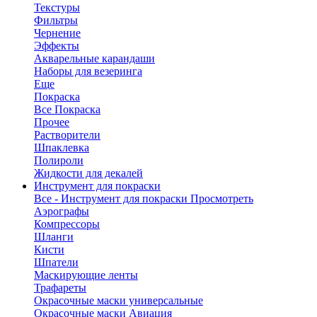
Текстуры
Фильтры
Чернение
Эффекты
Акварельные карандаши
Наборы для везеринга
Еще
Покраска
Все Покраска
Прочее
Растворители
Шпаклевка
Полироли
Жидкости для декалей
Инструмент для покраски
Все - Инструмент для покраски
Просмотреть
Аэрографы
Компрессоры
Шланги
Кисти
Шпатели
Маскирующие ленты
Трафареты
Окрасочные маски универсальные
Окрасочные маски Авиация