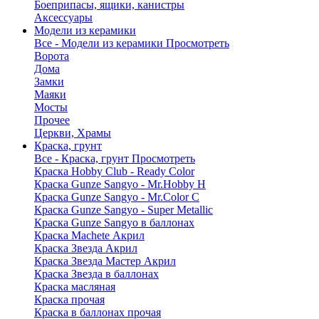
Боеприпасы, ящики, канистры
Аксессуары
Модели из керамики
Все - Модели из керамики
Просмотреть
Ворота
Дома
Замки
Маяки
Мосты
Прочее
Церкви, Храмы
Краска, грунт
Все - Краска, грунт
Просмотреть
Краска Hobby Club - Ready Color
Краска Gunze Sangyo - Mr.Hobby H
Краска Gunze Sangyo - Mr.Color C
Краска Gunze Sangyo - Super Metallic
Краска Gunze Sangyo в баллонах
Краска Machete Акрил
Краска Звезда Акрил
Краска Звезда Мастер Акрил
Краска Звезда в баллонах
Краска масляная
Краска прочая
Краска в баллонах прочая