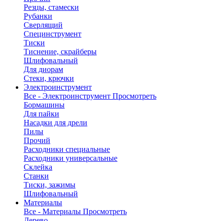
Резцы, стамески
Рубанки
Сверлящий
Специнструмент
Тиски
Тиснение, скрайберы
Шлифовальный
Для диорам
Стеки, крючки
Электроинструмент
Все - Электроинструмент
Просмотреть
Бормашины
Для пайки
Насадки для дрели
Пилы
Прочий
Расходники специальные
Расходники универсальные
Склейка
Станки
Тиски, зажимы
Шлифовальный
Материалы
Все - Материалы
Просмотреть
Дерево