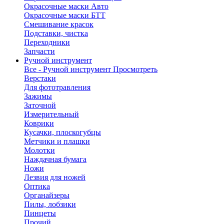
Окрасочные маски Авто
Окрасочные маски БТТ
Смешивание красок
Подставки, чистка
Переходники
Запчасти
Ручной инструмент
Все - Ручной инструмент
Просмотреть
Верстаки
Для фототравления
Зажимы
Заточной
Измерительный
Коврики
Кусачки, плоскогубцы
Метчики и плашки
Молотки
Наждачная бумага
Ножи
Лезвия для ножей
Оптика
Органайзеры
Пилы, лобзики
Пинцеты
Прочий