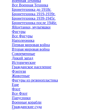
Военная Техника
Все Военная Техника
Бронетехника до 1918г.
Бронетехника 1919-1939г.
Бронетехника 1939-1945г.
Бронетехника после 1946г.
Яйцетанки, мультяшки
Фигуры
Все Фигуры
Наполеоника
Первая мировая война
Вторая мировая война
Современные
Дикий запад
Исторические
Гражданское население
Фэнтези
Животные
Фигуры из резинопластика
Еще
Флот
Все Флот
Парусники
Военные корабли
Гражданские суда