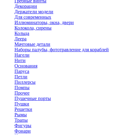
Гребные винты
Декорации
Держатели модели
Для современных
Иллюминаторы, окна, двери
Колокола, сирены
Кольца
Леера
Мачтовые детали
Наборы палубы, фототравление для кораблей
Нагели
Нити
Основания
Паруса
Петли
Пиллерсы
Помпы
Прочее
Пушечные порты
Пушки
Решетки
Рымы
Трапы
Фигуры
Фонари