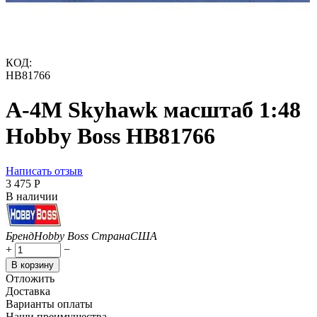
КОД:
HB81766
A-4M Skyhawk масштаб 1:48
Hobby Boss HB81766
Написать отзыв
3 475
Р
В наличии
Бренд
Hobby Boss
Страна
США
+
−
В корзину
Отложить
Доставка
Варианты оплаты
Наши преимущества