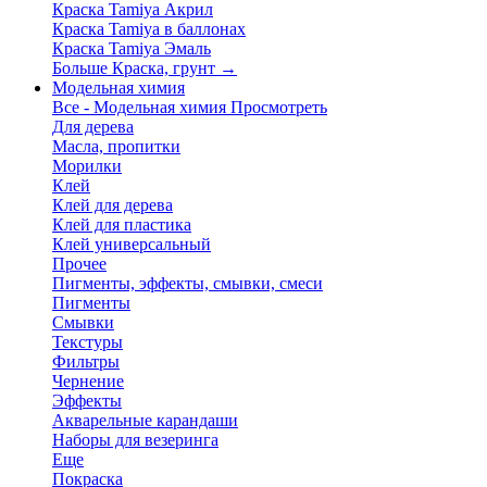
Краска Tamiya Акрил
Краска Tamiya в баллонах
Краска Tamiya Эмаль
Больше Краска, грунт
→
Модельная химия
Все - Модельная химия
Просмотреть
Для дерева
Масла, пропитки
Морилки
Клей
Клей для дерева
Клей для пластика
Клей универсальный
Прочее
Пигменты, эффекты, смывки, смеси
Пигменты
Смывки
Текстуры
Фильтры
Чернение
Эффекты
Акварельные карандаши
Наборы для везеринга
Еще
Покраска