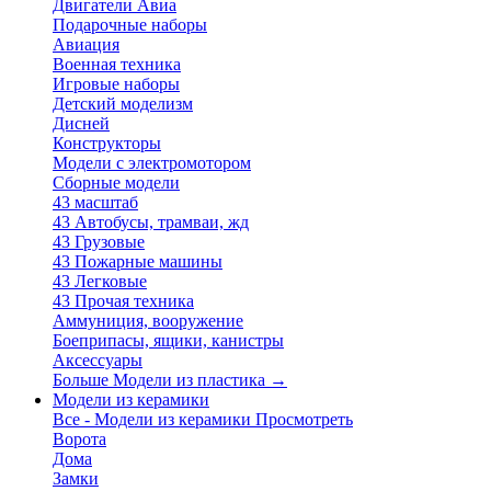
Двигатели Авиа
Подарочные наборы
Авиация
Военная техника
Игровые наборы
Детский моделизм
Дисней
Конструкторы
Модели с электромотором
Сборные модели
43 масштаб
43 Автобусы, трамваи, жд
43 Грузовые
43 Пожарные машины
43 Легковые
43 Прочая техника
Аммуниция, вооружение
Боеприпасы, ящики, канистры
Аксессуары
Больше Модели из пластика
→
Модели из керамики
Все - Модели из керамики
Просмотреть
Ворота
Дома
Замки