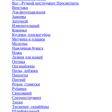
Все - Ручной инструмент
Просмотреть
Верстаки
Для фототравления
Зажимы
Заточной
Измерительный
Коврики
Кусачки, плоскогубцы
Метчики и плашки
Молотки
Наждачная бумага
Ножи
Лезвия для ножей
Оптика
Органайзеры
Пилы, лобзики
Пинцеты
Прочий
Резцы, стамески
Рубанки
Сверлящий
Специнструмент
Тиски
Тиснение, скрайберы
Шлифовальный