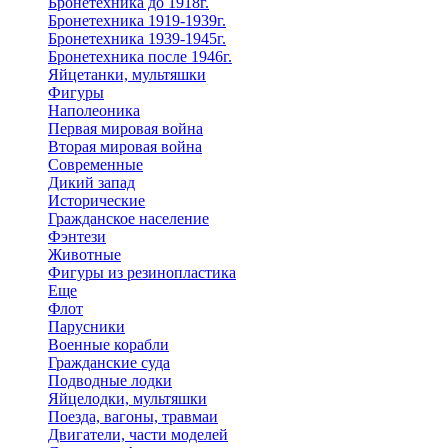
Бронетехника до 1918г.
Бронетехника 1919-1939г.
Бронетехника 1939-1945г.
Бронетехника после 1946г.
Яйцетанки, мультяшки
Фигуры
Наполеоника
Первая мировая война
Вторая мировая война
Современные
Дикий запад
Исторические
Гражданское население
Фэнтези
Животные
Фигуры из резинопластика
Еще
Флот
Парусники
Военные корабли
Гражданские суда
Подводные лодки
Яйцелодки, мультяшки
Поезда, вагоны, травмаи
Двигатели, части моделей