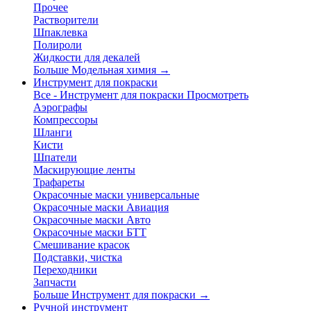
Прочее
Растворители
Шпаклевка
Полироли
Жидкости для декалей
Больше Модельная химия
→
Инструмент для покраски
Все - Инструмент для покраски
Просмотреть
Аэрографы
Компрессоры
Шланги
Кисти
Шпатели
Маскирующие ленты
Трафареты
Окрасочные маски универсальные
Окрасочные маски Авиация
Окрасочные маски Авто
Окрасочные маски БТТ
Смешивание красок
Подставки, чистка
Переходники
Запчасти
Больше Инструмент для покраски
→
Ручной инструмент