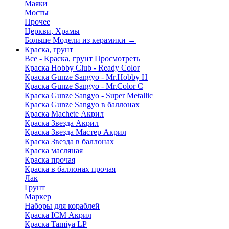
Маяки
Мосты
Прочее
Церкви, Храмы
Больше Модели из керамики
→
Краска, грунт
Все - Краска, грунт
Просмотреть
Краска Hobby Club - Ready Color
Краска Gunze Sangyo - Mr.Hobby H
Краска Gunze Sangyo - Mr.Color C
Краска Gunze Sangyo - Super Metallic
Краска Gunze Sangyo в баллонах
Краска Machete Акрил
Краска Звезда Акрил
Краска Звезда Мастер Акрил
Краска Звезда в баллонах
Краска масляная
Краска прочая
Краска в баллонах прочая
Лак
Грунт
Маркер
Наборы для кораблей
Краска ICM Акрил
Краска Tamiya LP