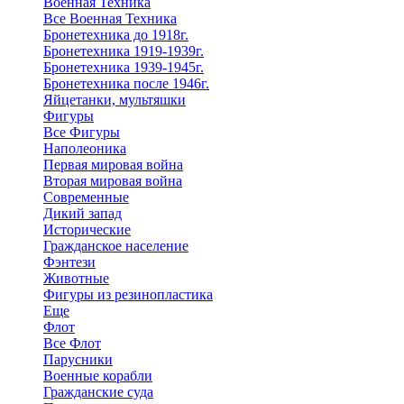
Военная Техника
Все Военная Техника
Бронетехника до 1918г.
Бронетехника 1919-1939г.
Бронетехника 1939-1945г.
Бронетехника после 1946г.
Яйцетанки, мультяшки
Фигуры
Все Фигуры
Наполеоника
Первая мировая война
Вторая мировая война
Современные
Дикий запад
Исторические
Гражданское население
Фэнтези
Животные
Фигуры из резинопластика
Еще
Флот
Все Флот
Парусники
Военные корабли
Гражданские суда