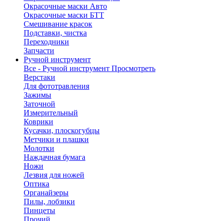
Окрасочные маски Авто
Окрасочные маски БТТ
Смешивание красок
Подставки, чистка
Переходники
Запчасти
Ручной инструмент
Все - Ручной инструмент
Просмотреть
Верстаки
Для фототравления
Зажимы
Заточной
Измерительный
Коврики
Кусачки, плоскогубцы
Метчики и плашки
Молотки
Наждачная бумага
Ножи
Лезвия для ножей
Оптика
Органайзеры
Пилы, лобзики
Пинцеты
Прочий