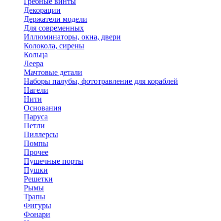
Гребные винты
Декорации
Держатели модели
Для современных
Иллюминаторы, окна, двери
Колокола, сирены
Кольца
Леера
Мачтовые детали
Наборы палубы, фототравление для кораблей
Нагели
Нити
Основания
Паруса
Петли
Пиллерсы
Помпы
Прочее
Пушечные порты
Пушки
Решетки
Рымы
Трапы
Фигуры
Фонари