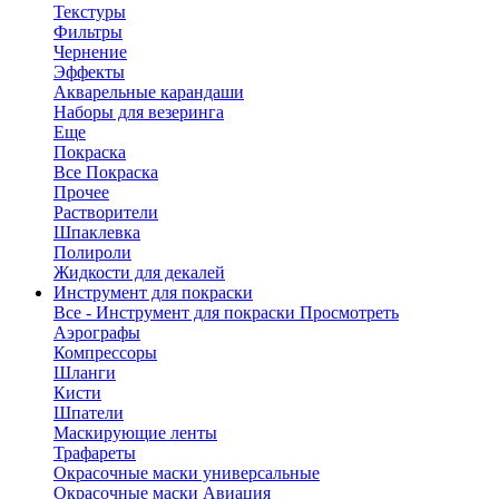
Текстуры
Фильтры
Чернение
Эффекты
Акварельные карандаши
Наборы для везеринга
Еще
Покраска
Все Покраска
Прочее
Растворители
Шпаклевка
Полироли
Жидкости для декалей
Инструмент для покраски
Все - Инструмент для покраски
Просмотреть
Аэрографы
Компрессоры
Шланги
Кисти
Шпатели
Маскирующие ленты
Трафареты
Окрасочные маски универсальные
Окрасочные маски Авиация