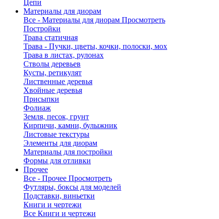
Цепи
Материалы для диорам
Все - Материалы для диорам
Просмотреть
Постройки
Трава статичная
Трава - Пучки, цветы, кочки, полоски, мох
Трава в листах, рулонах
Стволы деревьев
Кусты, ретикулят
Лиственные деревья
Хвойные деревья
Присыпки
Фолиаж
Земля, песок, грунт
Кирпичи, камни, булыжник
Листовые текстуры
Элементы для диорам
Материалы для постройки
Формы для отливки
Прочее
Все - Прочее
Просмотреть
Футляры, боксы для моделей
Подставки, виньетки
Книги и чертежи
Все Книги и чертежи