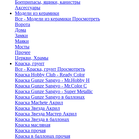
Боеприпасы, ящики, канистры
Аксессуары
Модели из керамики
Все - Модели из керамики
Просмотреть
Ворота
Дома
Замки
Маяки
Мосты
Прочее
Церкви, Храмы
Краска, грунт
Все - Краска, грунт
Просмотреть
Краска Hobby Club - Ready Color
Краска Gunze Sangyo - Mr.Hobby H
Краска Gunze Sangyo - Mr.Color C
Краска Gunze Sangyo - Super Metallic
Краска Gunze Sangyo в баллонах
Краска Machete Акрил
Краска Звезда Акрил
Краска Звезда Мастер Акрил
Краска Звезда в баллонах
Краска масляная
Краска прочая
Краска в баллонах прочая