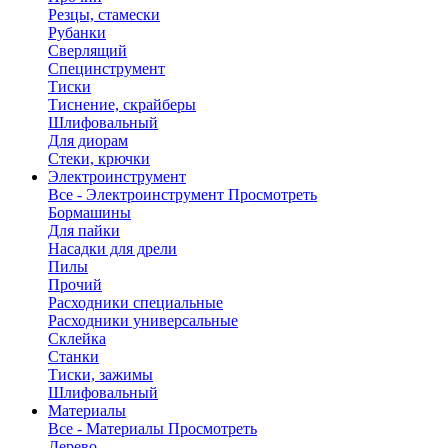
Резцы, стамески
Рубанки
Сверлящий
Специнструмент
Тиски
Тиснение, скрайберы
Шлифовальный
Для диорам
Стеки, крючки
Электроинструмент
Все - Электроинструмент
Просмотреть
Бормашины
Для пайки
Насадки для дрели
Пилы
Прочий
Расходники специальные
Расходники универсальные
Склейка
Станки
Тиски, зажимы
Шлифовальный
Материалы
Все - Материалы
Просмотреть
Дерево