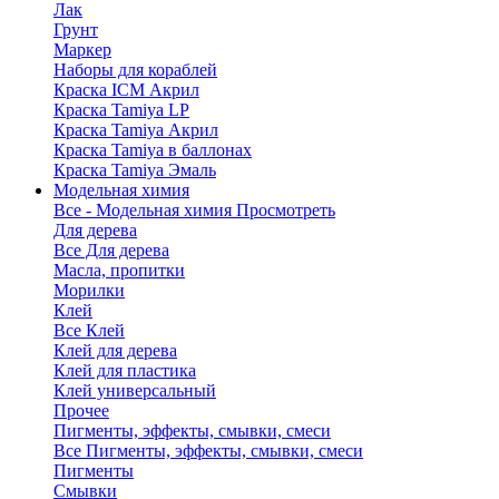
Лак
Грунт
Маркер
Наборы для кораблей
Краска ICM Акрил
Краска Tamiya LP
Краска Tamiya Акрил
Краска Tamiya в баллонах
Краска Tamiya Эмаль
Модельная химия
Все - Модельная химия
Просмотреть
Для дерева
Все Для дерева
Масла, пропитки
Морилки
Клей
Все Клей
Клей для дерева
Клей для пластика
Клей универсальный
Прочее
Пигменты, эффекты, смывки, смеси
Все Пигменты, эффекты, смывки, смеси
Пигменты
Смывки