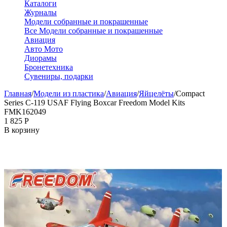
Каталоги
Журналы
Модели собранные и покрашенные
Все Модели собранные и покрашенные
Авиация
Авто Мото
Диорамы
Бронетехника
Сувениры, подарки
Главная
/
Модели из пластика
/
Авиация
/
Яйцелёты
/
Compact
Series C-119 USAF Flying Boxcar Freedom Model Kits
FMK162049
1 825
Р
В корзину