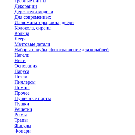
Гребные винты
Декорации
Держатели модели
Для современных
Иллюминаторы, окна, двери
Колокола, сирены
Кольца
Леера
Мачтовые детали
Наборы палубы, фототравление для кораблей
Нагели
Нити
Основания
Паруса
Петли
Пиллерсы
Помпы
Прочее
Пушечные порты
Пушки
Решетки
Рымы
Трапы
Фигуры
Фонари