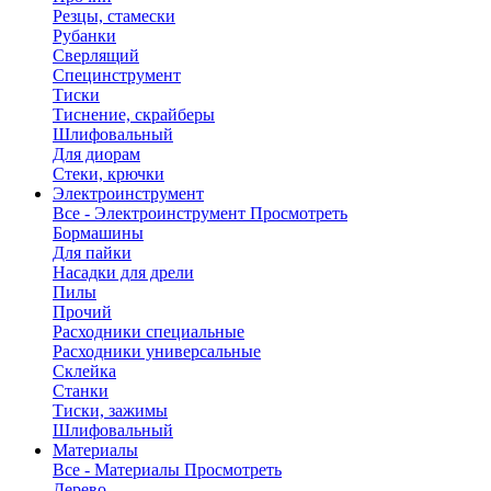
Резцы, стамески
Рубанки
Сверлящий
Специнструмент
Тиски
Тиснение, скрайберы
Шлифовальный
Для диорам
Стеки, крючки
Электроинструмент
Все - Электроинструмент
Просмотреть
Бормашины
Для пайки
Насадки для дрели
Пилы
Прочий
Расходники специальные
Расходники универсальные
Склейка
Станки
Тиски, зажимы
Шлифовальный
Материалы
Все - Материалы
Просмотреть
Дерево