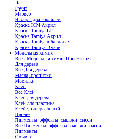
Лак
Грунт
Маркер
Наборы для кораблей
Краска ICM Акрил
Краска Tamiya LP
Краска Tamiya Акрил
Краска Tamiya в баллонах
Краска Tamiya Эмаль
Модельная химия
Все - Модельная химия
Просмотреть
Для дерева
Все Для дерева
Масла, пропитки
Морилки
Клей
Все Клей
Клей для дерева
Клей для пластика
Клей универсальный
Прочее
Пигменты, эффекты, смывки, смеси
Все Пигменты, эффекты, смывки, смеси
Пигменты
Смывки