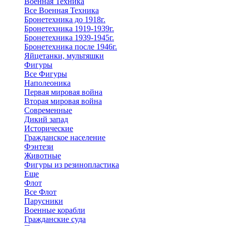
Военная Техника
Все Военная Техника
Бронетехника до 1918г.
Бронетехника 1919-1939г.
Бронетехника 1939-1945г.
Бронетехника после 1946г.
Яйцетанки, мультяшки
Фигуры
Все Фигуры
Наполеоника
Первая мировая война
Вторая мировая война
Современные
Дикий запад
Исторические
Гражданское население
Фэнтези
Животные
Фигуры из резинопластика
Еще
Флот
Все Флот
Парусники
Военные корабли
Гражданские суда