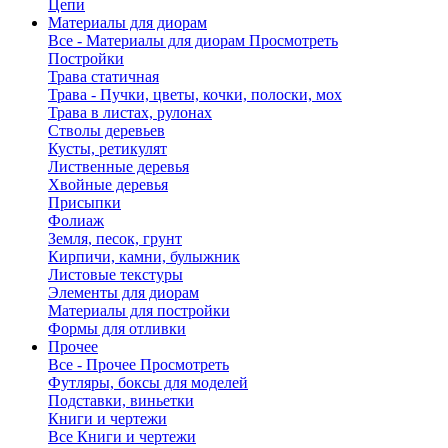
Цепи
Материалы для диорам
Все - Материалы для диорам
Просмотреть
Постройки
Трава статичная
Трава - Пучки, цветы, кочки, полоски, мох
Трава в листах, рулонах
Стволы деревьев
Кусты, ретикулят
Лиственные деревья
Хвойные деревья
Присыпки
Фолиаж
Земля, песок, грунт
Кирпичи, камни, булыжник
Листовые текстуры
Элементы для диорам
Материалы для постройки
Формы для отливки
Прочее
Все - Прочее
Просмотреть
Футляры, боксы для моделей
Подставки, виньетки
Книги и чертежи
Все Книги и чертежи