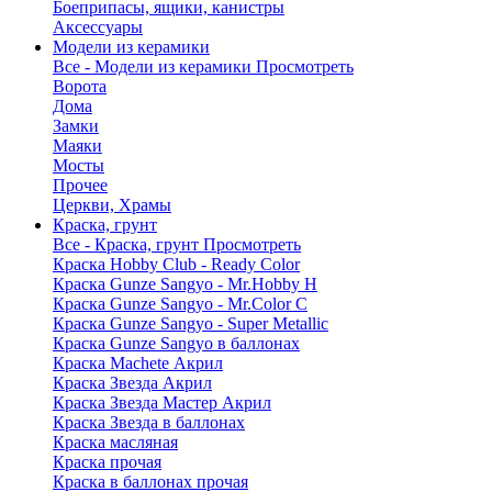
Боеприпасы, ящики, канистры
Аксессуары
Модели из керамики
Все - Модели из керамики
Просмотреть
Ворота
Дома
Замки
Маяки
Мосты
Прочее
Церкви, Храмы
Краска, грунт
Все - Краска, грунт
Просмотреть
Краска Hobby Club - Ready Color
Краска Gunze Sangyo - Mr.Hobby H
Краска Gunze Sangyo - Mr.Color C
Краска Gunze Sangyo - Super Metallic
Краска Gunze Sangyo в баллонах
Краска Machete Акрил
Краска Звезда Акрил
Краска Звезда Мастер Акрил
Краска Звезда в баллонах
Краска масляная
Краска прочая
Краска в баллонах прочая