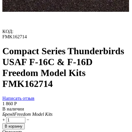
КОД:
FMK162714
Compact Series Thunderbirds
USAF F-16C & F-16D
Freedom Model Kits
FMK162714
Написать отзыв
1 860
Р
В наличии
Бренд
Freedom Model Kits
+
−
В корзину
Отложить