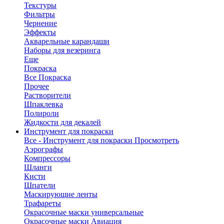
Текстуры
Фильтры
Чернение
Эффекты
Акварельные карандаши
Наборы для везеринга
Еще
Покраска
Все Покраска
Прочее
Растворители
Шпаклевка
Полироли
Жидкости для декалей
Инструмент для покраски
Все - Инструмент для покраски
Просмотреть
Аэрографы
Компрессоры
Шланги
Кисти
Шпатели
Маскирующие ленты
Трафареты
Окрасочные маски универсальные
Окрасочные маски Авиация