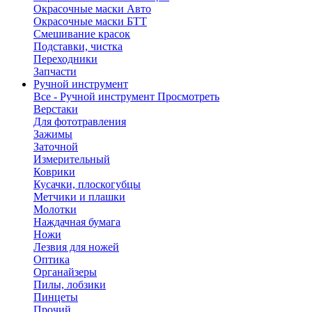
Окрасочные маски Авто
Окрасочные маски БТТ
Смешивание красок
Подставки, чистка
Переходники
Запчасти
Ручной инструмент
Все - Ручной инструмент
Просмотреть
Верстаки
Для фототравления
Зажимы
Заточной
Измерительный
Коврики
Кусачки, плоскогубцы
Метчики и плашки
Молотки
Наждачная бумага
Ножи
Лезвия для ножей
Оптика
Органайзеры
Пилы, лобзики
Пинцеты
Прочий