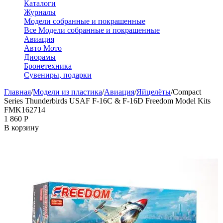
Каталоги
Журналы
Модели собранные и покрашенные
Все Модели собранные и покрашенные
Авиация
Авто Мото
Диорамы
Бронетехника
Сувениры, подарки
Главная
/
Модели из пластика
/
Авиация
/
Яйцелёты
/
Compact
Series Thunderbirds USAF F-16C & F-16D Freedom Model Kits
FMK162714
1 860
Р
В корзину