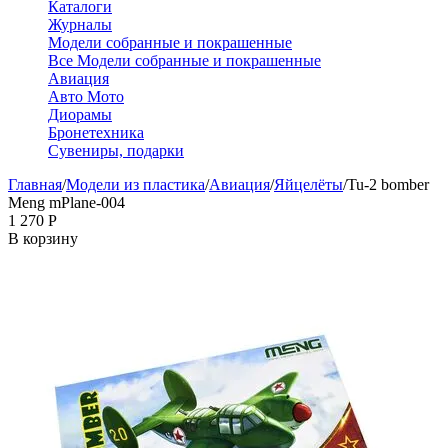
Каталоги
Журналы
Модели собранные и покрашенные
Все Модели собранные и покрашенные
Авиация
Авто Мото
Диорамы
Бронетехника
Сувениры, подарки
Главная
/
Модели из пластика
/
Авиация
/
Яйцелёты
/
Tu-2 bomber
Meng mPlane-004
1 270
Р
В корзину