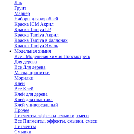
Лак
Грунт
Маркер
Наборы для кораблей
Краска ICM Акрил
Краска Tamiya LP
Краска Tamiya Акрил
Краска Tamiya в баллонах
Краска Tamiya Эмаль
Модельная химия
Все - Модельная химия
Просмотреть
Для дерева
Все Для дерева
Масла, пропитки
Морилки
Клей
Все Клей
Клей для дерева
Клей для пластика
Клей универсальный
Прочее
Пигменты, эффекты, смывки, смеси
Все Пигменты, эффекты, смывки, смеси
Пигменты
Смывки