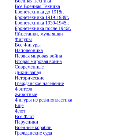
Военная Техника
Все Военная Техника
Бронетехника до 1918г.
Бронетехника 1919-1939г.
Бронетехника 1939-1945г.
Бронетехника после 1946г.
Яйцетанки, мультяшки
Фигуры
Все Фигуры
Наполеоника
Первая мировая война
Вторая мировая война
Современные
Дикий запад
Исторические
Гражданское население
Фэнтези
Животные
Фигуры из резинопластика
Еще
Флот
Все Флот
Парусники
Военные корабли
Гражданские суда