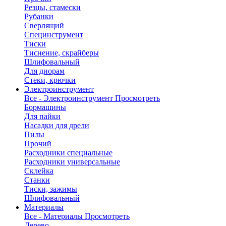
Резцы, стамески
Рубанки
Сверлящий
Специнструмент
Тиски
Тиснение, скрайберы
Шлифовальный
Для диорам
Стеки, крючки
Электроинструмент
Все - Электроинструмент
Просмотреть
Бормашины
Для пайки
Насадки для дрели
Пилы
Прочий
Расходники специальные
Расходники универсальные
Склейка
Станки
Тиски, зажимы
Шлифовальный
Материалы
Все - Материалы
Просмотреть
Дерево