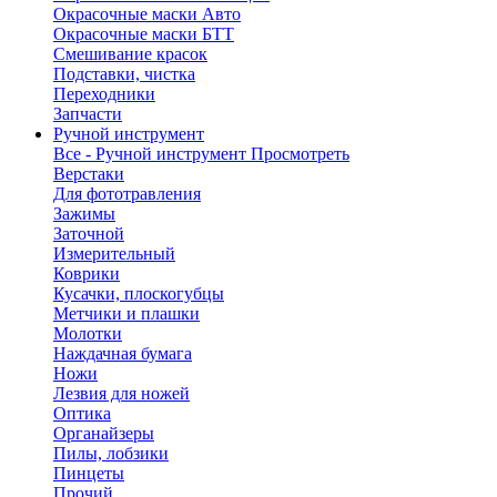
Окрасочные маски Авто
Окрасочные маски БТТ
Смешивание красок
Подставки, чистка
Переходники
Запчасти
Ручной инструмент
Все - Ручной инструмент
Просмотреть
Верстаки
Для фототравления
Зажимы
Заточной
Измерительный
Коврики
Кусачки, плоскогубцы
Метчики и плашки
Молотки
Наждачная бумага
Ножи
Лезвия для ножей
Оптика
Органайзеры
Пилы, лобзики
Пинцеты
Прочий