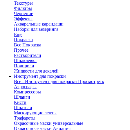
Текстуры
Фильтры
Чернение
Эффекты
Акварельные карандаши
Наборы для везеринга
Еще
Покраска
Все Покраска
Прочее
Растворители
Шпаклевка
Полироли
Жидкости для декалей
Инструмент для покраски
Все - Инструмент для покраски
Просмотреть
Аэрографы
Компрессоры
Шланги
Кисти
Шпатели
Маскирующие ленты
Трафареты
Окрасочные маски универсальные
Окрасочные маски Авиация