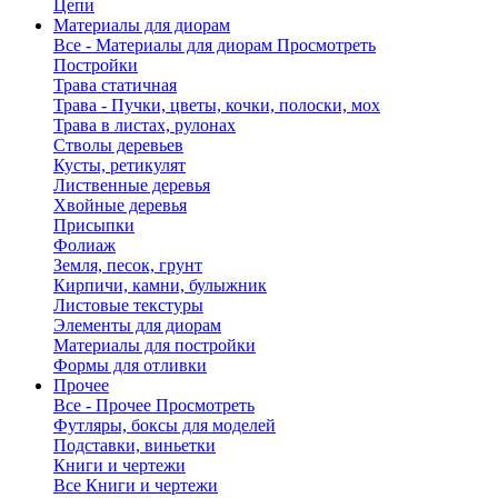
Цепи
Материалы для диорам
Все - Материалы для диорам
Просмотреть
Постройки
Трава статичная
Трава - Пучки, цветы, кочки, полоски, мох
Трава в листах, рулонах
Стволы деревьев
Кусты, ретикулят
Лиственные деревья
Хвойные деревья
Присыпки
Фолиаж
Земля, песок, грунт
Кирпичи, камни, булыжник
Листовые текстуры
Элементы для диорам
Материалы для постройки
Формы для отливки
Прочее
Все - Прочее
Просмотреть
Футляры, боксы для моделей
Подставки, виньетки
Книги и чертежи
Все Книги и чертежи