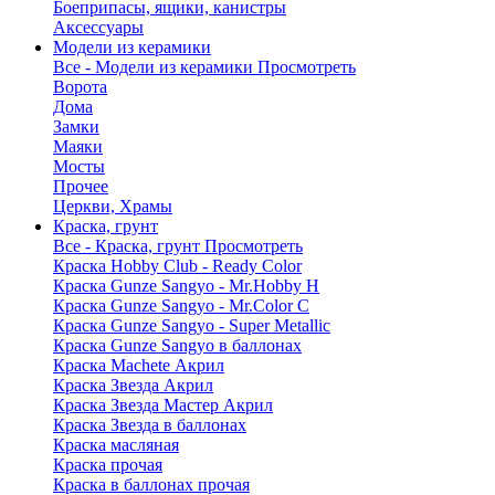
Боеприпасы, ящики, канистры
Аксессуары
Модели из керамики
Все - Модели из керамики
Просмотреть
Ворота
Дома
Замки
Маяки
Мосты
Прочее
Церкви, Храмы
Краска, грунт
Все - Краска, грунт
Просмотреть
Краска Hobby Club - Ready Color
Краска Gunze Sangyo - Mr.Hobby H
Краска Gunze Sangyo - Mr.Color C
Краска Gunze Sangyo - Super Metallic
Краска Gunze Sangyo в баллонах
Краска Machete Акрил
Краска Звезда Акрил
Краска Звезда Мастер Акрил
Краска Звезда в баллонах
Краска масляная
Краска прочая
Краска в баллонах прочая