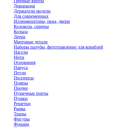
Гребные винты
Декорации
Держатели модели
Для современных
Иллюминаторы, окна, двери
Колокола, сирены
Кольца
Леера
Мачтовые детали
Наборы палубы, фототравление для кораблей
Нагели
Нити
Основания
Паруса
Петли
Пиллерсы
Помпы
Прочее
Пушечные порты
Пушки
Решетки
Рымы
Трапы
Фигуры
Фонари