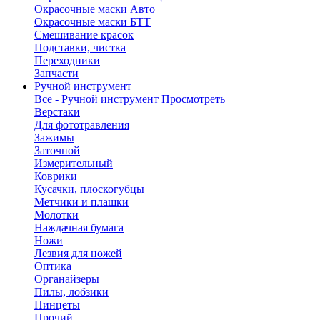
Окрасочные маски Авто
Окрасочные маски БТТ
Смешивание красок
Подставки, чистка
Переходники
Запчасти
Ручной инструмент
Все - Ручной инструмент
Просмотреть
Верстаки
Для фототравления
Зажимы
Заточной
Измерительный
Коврики
Кусачки, плоскогубцы
Метчики и плашки
Молотки
Наждачная бумага
Ножи
Лезвия для ножей
Оптика
Органайзеры
Пилы, лобзики
Пинцеты
Прочий