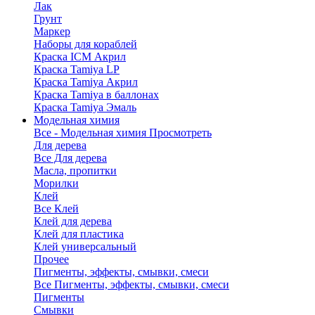
Лак
Грунт
Маркер
Наборы для кораблей
Краска ICM Акрил
Краска Tamiya LP
Краска Tamiya Акрил
Краска Tamiya в баллонах
Краска Tamiya Эмаль
Модельная химия
Все - Модельная химия
Просмотреть
Для дерева
Все Для дерева
Масла, пропитки
Морилки
Клей
Все Клей
Клей для дерева
Клей для пластика
Клей универсальный
Прочее
Пигменты, эффекты, смывки, смеси
Все Пигменты, эффекты, смывки, смеси
Пигменты
Смывки