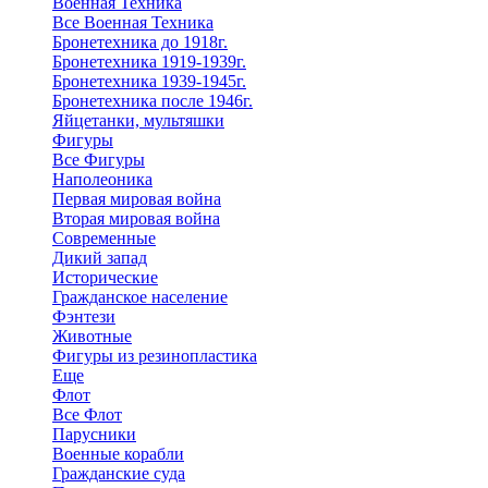
Военная Техника
Все Военная Техника
Бронетехника до 1918г.
Бронетехника 1919-1939г.
Бронетехника 1939-1945г.
Бронетехника после 1946г.
Яйцетанки, мультяшки
Фигуры
Все Фигуры
Наполеоника
Первая мировая война
Вторая мировая война
Современные
Дикий запад
Исторические
Гражданское население
Фэнтези
Животные
Фигуры из резинопластика
Еще
Флот
Все Флот
Парусники
Военные корабли
Гражданские суда