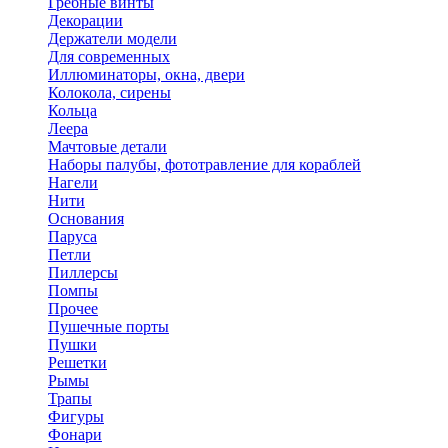
Гребные винты
Декорации
Держатели модели
Для современных
Иллюминаторы, окна, двери
Колокола, сирены
Кольца
Леера
Мачтовые детали
Наборы палубы, фототравление для кораблей
Нагели
Нити
Основания
Паруса
Петли
Пиллерсы
Помпы
Прочее
Пушечные порты
Пушки
Решетки
Рымы
Трапы
Фигуры
Фонари