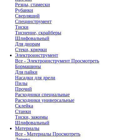
Резцы, стамески
Рубанки
Сверлящий
Специнструмент
Тиски
Тиснение, скрайберы
Шлифовальный
Для диорам
Стеки, крючки
Электроинструмент
Все - Электроинструмент
Просмотреть
Бормашины
Для пайки
Насадки для дрели
Пилы
Прочий
Расходники специальные
Расходники универсальные
Склейка
Станки
Тиски, зажимы
Шлифовальный
Материалы
Все - Материалы
Просмотреть
Дерево