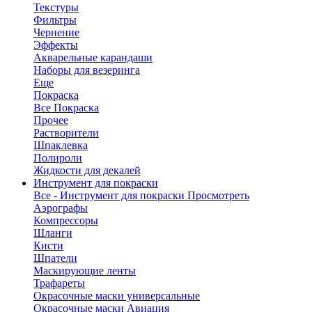
Текстуры
Фильтры
Чернение
Эффекты
Акварельные карандаши
Наборы для везеринга
Еще
Покраска
Все Покраска
Прочее
Растворители
Шпаклевка
Полироли
Жидкости для декалей
Инструмент для покраски
Все - Инструмент для покраски
Просмотреть
Аэрографы
Компрессоры
Шланги
Кисти
Шпатели
Маскирующие ленты
Трафареты
Окрасочные маски универсальные
Окрасочные маски Авиация