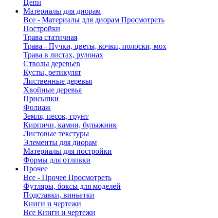
Цепи
Материалы для диорам
Все - Материалы для диорам
Просмотреть
Постройки
Трава статичная
Трава - Пучки, цветы, кочки, полоски, мох
Трава в листах, рулонах
Стволы деревьев
Кусты, ретикулят
Лиственные деревья
Хвойные деревья
Присыпки
Фолиаж
Земля, песок, грунт
Кирпичи, камни, булыжник
Листовые текстуры
Элементы для диорам
Материалы для постройки
Формы для отливки
Прочее
Все - Прочее
Просмотреть
Футляры, боксы для моделей
Подставки, виньетки
Книги и чертежи
Все Книги и чертежи