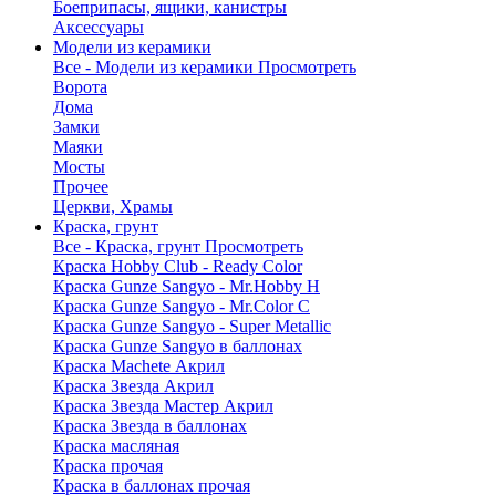
Боеприпасы, ящики, канистры
Аксессуары
Модели из керамики
Все - Модели из керамики
Просмотреть
Ворота
Дома
Замки
Маяки
Мосты
Прочее
Церкви, Храмы
Краска, грунт
Все - Краска, грунт
Просмотреть
Краска Hobby Club - Ready Color
Краска Gunze Sangyo - Mr.Hobby H
Краска Gunze Sangyo - Mr.Color C
Краска Gunze Sangyo - Super Metallic
Краска Gunze Sangyo в баллонах
Краска Machete Акрил
Краска Звезда Акрил
Краска Звезда Мастер Акрил
Краска Звезда в баллонах
Краска масляная
Краска прочая
Краска в баллонах прочая