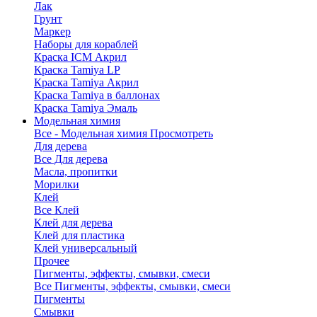
Лак
Грунт
Маркер
Наборы для кораблей
Краска ICM Акрил
Краска Tamiya LP
Краска Tamiya Акрил
Краска Tamiya в баллонах
Краска Tamiya Эмаль
Модельная химия
Все - Модельная химия
Просмотреть
Для дерева
Все Для дерева
Масла, пропитки
Морилки
Клей
Все Клей
Клей для дерева
Клей для пластика
Клей универсальный
Прочее
Пигменты, эффекты, смывки, смеси
Все Пигменты, эффекты, смывки, смеси
Пигменты
Смывки