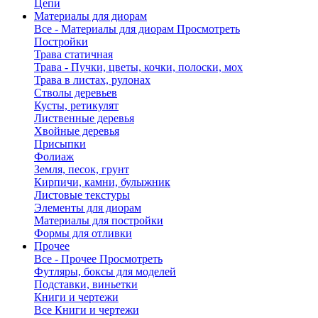
Цепи
Материалы для диорам
Все - Материалы для диорам
Просмотреть
Постройки
Трава статичная
Трава - Пучки, цветы, кочки, полоски, мох
Трава в листах, рулонах
Стволы деревьев
Кусты, ретикулят
Лиственные деревья
Хвойные деревья
Присыпки
Фолиаж
Земля, песок, грунт
Кирпичи, камни, булыжник
Листовые текстуры
Элементы для диорам
Материалы для постройки
Формы для отливки
Прочее
Все - Прочее
Просмотреть
Футляры, боксы для моделей
Подставки, виньетки
Книги и чертежи
Все Книги и чертежи