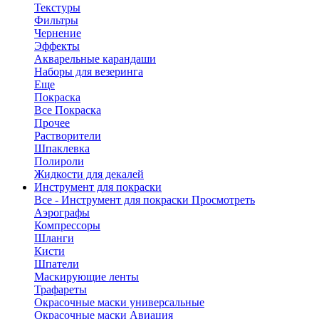
Текстуры
Фильтры
Чернение
Эффекты
Акварельные карандаши
Наборы для везеринга
Еще
Покраска
Все Покраска
Прочее
Растворители
Шпаклевка
Полироли
Жидкости для декалей
Инструмент для покраски
Все - Инструмент для покраски
Просмотреть
Аэрографы
Компрессоры
Шланги
Кисти
Шпатели
Маскирующие ленты
Трафареты
Окрасочные маски универсальные
Окрасочные маски Авиация