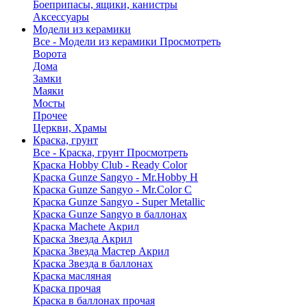
Боеприпасы, ящики, канистры
Аксессуары
Модели из керамики
Все - Модели из керамики
Просмотреть
Ворота
Дома
Замки
Маяки
Мосты
Прочее
Церкви, Храмы
Краска, грунт
Все - Краска, грунт
Просмотреть
Краска Hobby Club - Ready Color
Краска Gunze Sangyo - Mr.Hobby H
Краска Gunze Sangyo - Mr.Color C
Краска Gunze Sangyo - Super Metallic
Краска Gunze Sangyo в баллонах
Краска Machete Акрил
Краска Звезда Акрил
Краска Звезда Мастер Акрил
Краска Звезда в баллонах
Краска масляная
Краска прочая
Краска в баллонах прочая