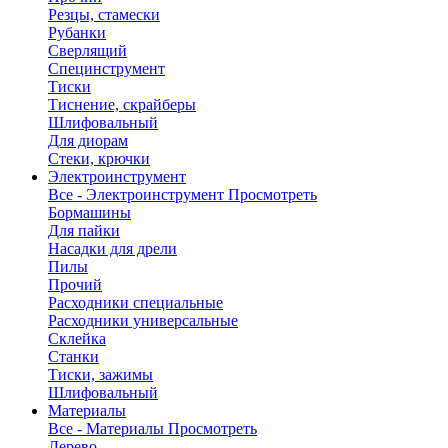
Резцы, стамески
Рубанки
Сверлящий
Специнструмент
Тиски
Тиснение, скрайберы
Шлифовальный
Для диорам
Стеки, крючки
Электроинструмент
Все - Электроинструмент
Просмотреть
Бормашины
Для пайки
Насадки для дрели
Пилы
Прочий
Расходники специальные
Расходники универсальные
Склейка
Станки
Тиски, зажимы
Шлифовальный
Материалы
Все - Материалы
Просмотреть
Дерево