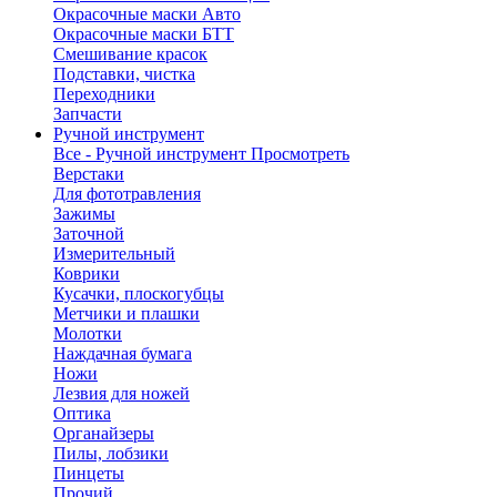
Окрасочные маски Авто
Окрасочные маски БТТ
Смешивание красок
Подставки, чистка
Переходники
Запчасти
Ручной инструмент
Все - Ручной инструмент
Просмотреть
Верстаки
Для фототравления
Зажимы
Заточной
Измерительный
Коврики
Кусачки, плоскогубцы
Метчики и плашки
Молотки
Наждачная бумага
Ножи
Лезвия для ножей
Оптика
Органайзеры
Пилы, лобзики
Пинцеты
Прочий