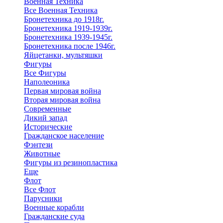
Военная Техника
Все Военная Техника
Бронетехника до 1918г.
Бронетехника 1919-1939г.
Бронетехника 1939-1945г.
Бронетехника после 1946г.
Яйцетанки, мультяшки
Фигуры
Все Фигуры
Наполеоника
Первая мировая война
Вторая мировая война
Современные
Дикий запад
Исторические
Гражданское население
Фэнтези
Животные
Фигуры из резинопластика
Еще
Флот
Все Флот
Парусники
Военные корабли
Гражданские суда