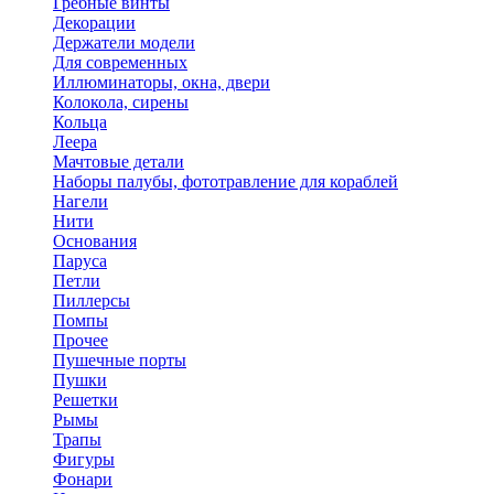
Гребные винты
Декорации
Держатели модели
Для современных
Иллюминаторы, окна, двери
Колокола, сирены
Кольца
Леера
Мачтовые детали
Наборы палубы, фототравление для кораблей
Нагели
Нити
Основания
Паруса
Петли
Пиллерсы
Помпы
Прочее
Пушечные порты
Пушки
Решетки
Рымы
Трапы
Фигуры
Фонари