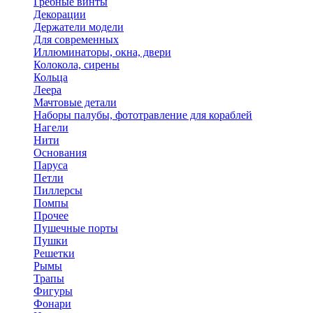
Гребные винты
Декорации
Держатели модели
Для современных
Иллюминаторы, окна, двери
Колокола, сирены
Кольца
Леера
Мачтовые детали
Наборы палубы, фототравление для кораблей
Нагели
Нити
Основания
Паруса
Петли
Пиллерсы
Помпы
Прочее
Пушечные порты
Пушки
Решетки
Рымы
Трапы
Фигуры
Фонари