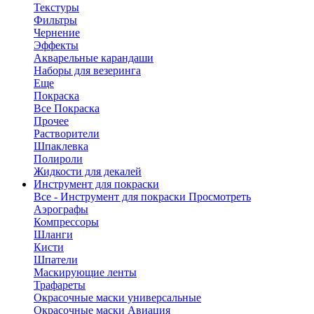
Текстуры
Фильтры
Чернение
Эффекты
Акварельные карандаши
Наборы для везеринга
Еще
Покраска
Все Покраска
Прочее
Растворители
Шпаклевка
Полироли
Жидкости для декалей
Инструмент для покраски
Все - Инструмент для покраски
Просмотреть
Аэрографы
Компрессоры
Шланги
Кисти
Шпатели
Маскирующие ленты
Трафареты
Окрасочные маски универсальные
Окрасочные маски Авиация