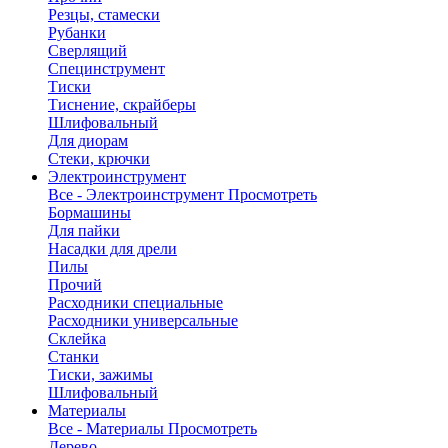
Резцы, стамески
Рубанки
Сверлящий
Специнструмент
Тиски
Тиснение, скрайберы
Шлифовальный
Для диорам
Стеки, крючки
Электроинструмент
Все - Электроинструмент
Просмотреть
Бормашины
Для пайки
Насадки для дрели
Пилы
Прочий
Расходники специальные
Расходники универсальные
Склейка
Станки
Тиски, зажимы
Шлифовальный
Материалы
Все - Материалы
Просмотреть
Дерево