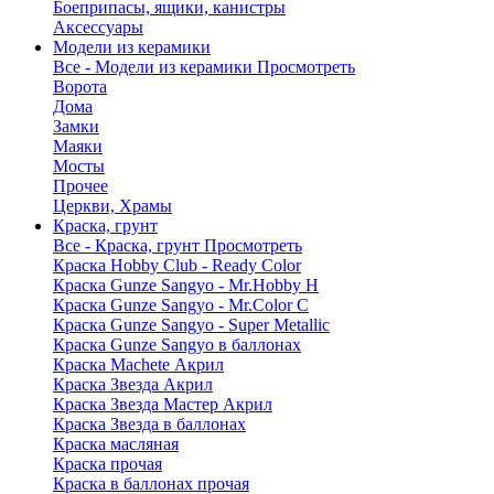
Боеприпасы, ящики, канистры
Аксессуары
Модели из керамики
Все - Модели из керамики
Просмотреть
Ворота
Дома
Замки
Маяки
Мосты
Прочее
Церкви, Храмы
Краска, грунт
Все - Краска, грунт
Просмотреть
Краска Hobby Club - Ready Color
Краска Gunze Sangyo - Mr.Hobby H
Краска Gunze Sangyo - Mr.Color C
Краска Gunze Sangyo - Super Metallic
Краска Gunze Sangyo в баллонах
Краска Machete Акрил
Краска Звезда Акрил
Краска Звезда Мастер Акрил
Краска Звезда в баллонах
Краска масляная
Краска прочая
Краска в баллонах прочая