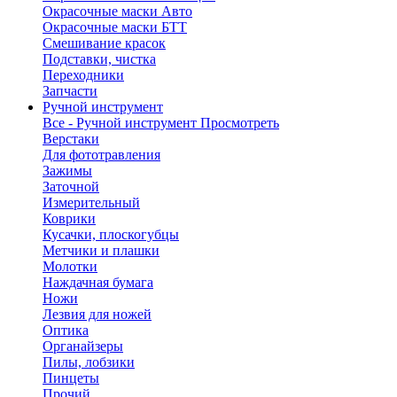
Окрасочные маски Авто
Окрасочные маски БТТ
Смешивание красок
Подставки, чистка
Переходники
Запчасти
Ручной инструмент
Все - Ручной инструмент
Просмотреть
Верстаки
Для фототравления
Зажимы
Заточной
Измерительный
Коврики
Кусачки, плоскогубцы
Метчики и плашки
Молотки
Наждачная бумага
Ножи
Лезвия для ножей
Оптика
Органайзеры
Пилы, лобзики
Пинцеты
Прочий