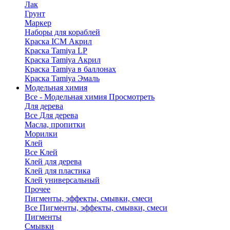
Лак
Грунт
Маркер
Наборы для кораблей
Краска ICM Акрил
Краска Tamiya LP
Краска Tamiya Акрил
Краска Tamiya в баллонах
Краска Tamiya Эмаль
Модельная химия
Все - Модельная химия
Просмотреть
Для дерева
Все Для дерева
Масла, пропитки
Морилки
Клей
Все Клей
Клей для дерева
Клей для пластика
Клей универсальный
Прочее
Пигменты, эффекты, смывки, смеси
Все Пигменты, эффекты, смывки, смеси
Пигменты
Смывки