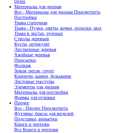
Цепи
Материалы для диорам
Все - Материалы для диорам
Просмотреть
Постройки
Трава статичная
Трава - Пучки, цветы, кочки, полоски, мох
Трава в листах, рулонах
Стволы деревьев
Кусты, ретикулят
Лиственные деревья
Хвойные деревья
Присыпки
Фолиаж
Земля, песок, грунт
Кирпичи, камни, булыжник
Листовые текстуры
Элементы для диорам
Материалы для постройки
Формы для отливки
Прочее
Все - Прочее
Просмотреть
Футляры, боксы для моделей
Подставки, виньетки
Книги и чертежи
Все Книги и чертежи