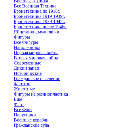
Военная Техника
Все Военная Техника
Бронетехника до 1918г.
Бронетехника 1919-1939г.
Бронетехника 1939-1945г.
Бронетехника после 1946г.
Яйцетанки, мультяшки
Фигуры
Все Фигуры
Наполеоника
Первая мировая война
Вторая мировая война
Современные
Дикий запад
Исторические
Гражданское население
Фэнтези
Животные
Фигуры из резинопластика
Еще
Флот
Все Флот
Парусники
Военные корабли
Гражданские суда