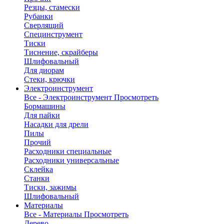
Резцы, стамески
Рубанки
Сверлящий
Специнструмент
Тиски
Тиснение, скрайберы
Шлифовальный
Для диорам
Стеки, крючки
Электроинструмент
Все - Электроинструмент
Просмотреть
Бормашины
Для пайки
Насадки для дрели
Пилы
Прочий
Расходники специальные
Расходники универсальные
Склейка
Станки
Тиски, зажимы
Шлифовальный
Материалы
Все - Материалы
Просмотреть
Дерево