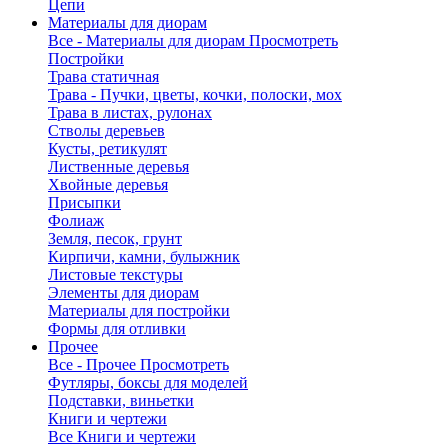
Цепи
Материалы для диорам
Все - Материалы для диорам
Просмотреть
Постройки
Трава статичная
Трава - Пучки, цветы, кочки, полоски, мох
Трава в листах, рулонах
Стволы деревьев
Кусты, ретикулят
Лиственные деревья
Хвойные деревья
Присыпки
Фолиаж
Земля, песок, грунт
Кирпичи, камни, булыжник
Листовые текстуры
Элементы для диорам
Материалы для постройки
Формы для отливки
Прочее
Все - Прочее
Просмотреть
Футляры, боксы для моделей
Подставки, виньетки
Книги и чертежи
Все Книги и чертежи