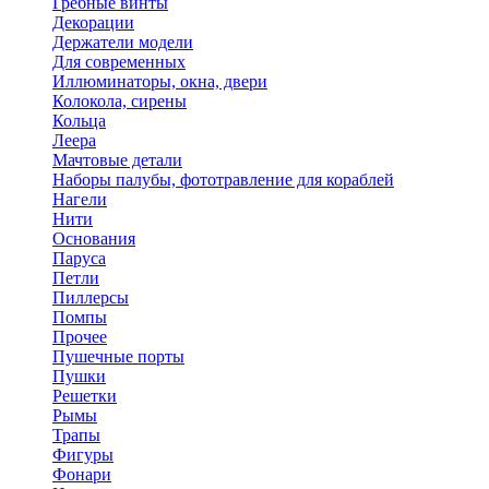
Гребные винты
Декорации
Держатели модели
Для современных
Иллюминаторы, окна, двери
Колокола, сирены
Кольца
Леера
Мачтовые детали
Наборы палубы, фототравление для кораблей
Нагели
Нити
Основания
Паруса
Петли
Пиллерсы
Помпы
Прочее
Пушечные порты
Пушки
Решетки
Рымы
Трапы
Фигуры
Фонари