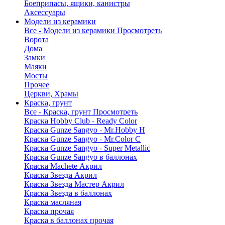
Боеприпасы, ящики, канистры
Аксессуары
Модели из керамики
Все - Модели из керамики
Просмотреть
Ворота
Дома
Замки
Маяки
Мосты
Прочее
Церкви, Храмы
Краска, грунт
Все - Краска, грунт
Просмотреть
Краска Hobby Club - Ready Color
Краска Gunze Sangyo - Mr.Hobby H
Краска Gunze Sangyo - Mr.Color C
Краска Gunze Sangyo - Super Metallic
Краска Gunze Sangyo в баллонах
Краска Machete Акрил
Краска Звезда Акрил
Краска Звезда Мастер Акрил
Краска Звезда в баллонах
Краска масляная
Краска прочая
Краска в баллонах прочая