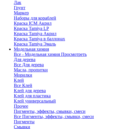
Лак
Грунт
Маркер
Наборы для кораблей
Краска ICM Акрил
Краска Tamiya LP
Краска Tamiya Акрил
Краска Tamiya в баллонах
Краска Tamiya Эмаль
Модельная химия
Все - Модельная химия
Просмотреть
Для дерева
Все Для дерева
Масла, пропитки
Морилки
Клей
Все Клей
Клей для дерева
Клей для пластика
Клей универсальный
Прочее
Пигменты, эффекты, смывки, смеси
Все Пигменты, эффекты, смывки, смеси
Пигменты
Смывки