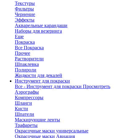
Текстуры
Фильтры
Чернение
Эффекты
Акварельные карандаши
Наборы для везеринга
Еще
Покраска
Все Покраска
Прочее
Растворители
Шпаклевка
Полироли
Жидкости для декалей
Инструмент для покраски
Все - Инструмент для покраски
Просмотреть
Аэрографы
Компрессоры
Шланги
Кисти
Шпатели
Маскирующие ленты
Трафареты
Окрасочные маски универсальные
Окрасочные маски Авиация