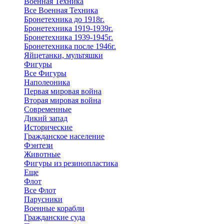
Военная Техника
Все Военная Техника
Бронетехника до 1918г.
Бронетехника 1919-1939г.
Бронетехника 1939-1945г.
Бронетехника после 1946г.
Яйцетанки, мультяшки
Фигуры
Все Фигуры
Наполеоника
Первая мировая война
Вторая мировая война
Современные
Дикий запад
Исторические
Гражданское население
Фэнтези
Животные
Фигуры из резинопластика
Еще
Флот
Все Флот
Парусники
Военные корабли
Гражданские суда