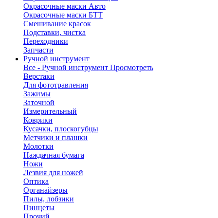
Окрасочные маски Авто
Окрасочные маски БТТ
Смешивание красок
Подставки, чистка
Переходники
Запчасти
Ручной инструмент
Все - Ручной инструмент
Просмотреть
Верстаки
Для фототравления
Зажимы
Заточной
Измерительный
Коврики
Кусачки, плоскогубцы
Метчики и плашки
Молотки
Наждачная бумага
Ножи
Лезвия для ножей
Оптика
Органайзеры
Пилы, лобзики
Пинцеты
Прочий