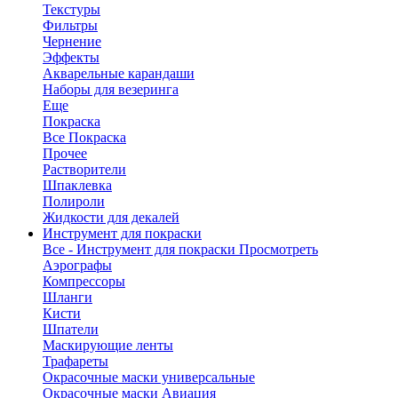
Текстуры
Фильтры
Чернение
Эффекты
Акварельные карандаши
Наборы для везеринга
Еще
Покраска
Все Покраска
Прочее
Растворители
Шпаклевка
Полироли
Жидкости для декалей
Инструмент для покраски
Все - Инструмент для покраски
Просмотреть
Аэрографы
Компрессоры
Шланги
Кисти
Шпатели
Маскирующие ленты
Трафареты
Окрасочные маски универсальные
Окрасочные маски Авиация