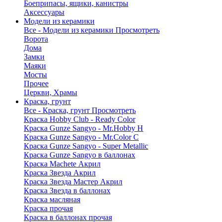
Боеприпасы, ящики, канистры
Аксессуары
Модели из керамики
Все - Модели из керамики
Просмотреть
Ворота
Дома
Замки
Маяки
Мосты
Прочее
Церкви, Храмы
Краска, грунт
Все - Краска, грунт
Просмотреть
Краска Hobby Club - Ready Color
Краска Gunze Sangyo - Mr.Hobby H
Краска Gunze Sangyo - Mr.Color C
Краска Gunze Sangyo - Super Metallic
Краска Gunze Sangyo в баллонах
Краска Machete Акрил
Краска Звезда Акрил
Краска Звезда Мастер Акрил
Краска Звезда в баллонах
Краска масляная
Краска прочая
Краска в баллонах прочая