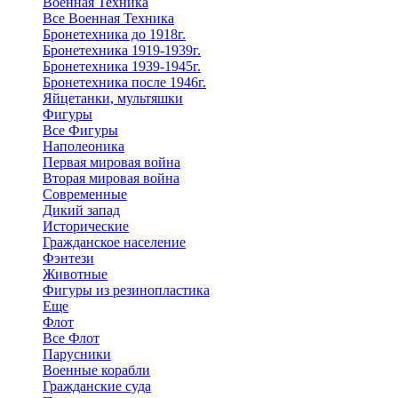
Военная Техника
Все Военная Техника
Бронетехника до 1918г.
Бронетехника 1919-1939г.
Бронетехника 1939-1945г.
Бронетехника после 1946г.
Яйцетанки, мультяшки
Фигуры
Все Фигуры
Наполеоника
Первая мировая война
Вторая мировая война
Современные
Дикий запад
Исторические
Гражданское население
Фэнтези
Животные
Фигуры из резинопластика
Еще
Флот
Все Флот
Парусники
Военные корабли
Гражданские суда