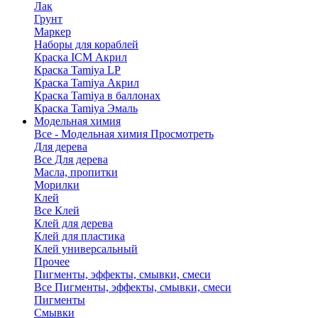
Лак
Грунт
Маркер
Наборы для кораблей
Краска ICM Акрил
Краска Tamiya LP
Краска Tamiya Акрил
Краска Tamiya в баллонах
Краска Tamiya Эмаль
Модельная химия
Все - Модельная химия
Просмотреть
Для дерева
Все Для дерева
Масла, пропитки
Морилки
Клей
Все Клей
Клей для дерева
Клей для пластика
Клей универсальный
Прочее
Пигменты, эффекты, смывки, смеси
Все Пигменты, эффекты, смывки, смеси
Пигменты
Смывки