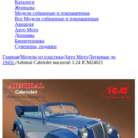
Каталоги
Журналы
Модели собранные и покрашенные
Все Модели собранные и покрашенные
Авиация
Авто Мото
Диорамы
Бронетехника
Сувениры, подарки
Главная
/
Модели из пластика
/
Авто Мото
/
Легковые до
1945г.
/
Admiral Cabriolet масштаб 1:24 ICM24021