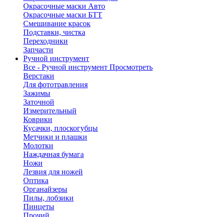
Окрасочные маски Авто
Окрасочные маски БТТ
Смешивание красок
Подставки, чистка
Переходники
Запчасти
Ручной инструмент
Все - Ручной инструмент
Просмотреть
Верстаки
Для фототравления
Зажимы
Заточной
Измерительный
Коврики
Кусачки, плоскогубцы
Метчики и плашки
Молотки
Наждачная бумага
Ножи
Лезвия для ножей
Оптика
Органайзеры
Пилы, лобзики
Пинцеты
Прочий