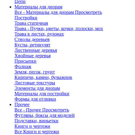
Цепи
Материалы для диорам
Все - Материалы для диорам
Просмотреть
Постройки
Трава статичная
Трава - Пучки, цветы, кочки, полоски, мох
Трава в листах, рулонах
Стволы деревьев
Кусты, ретикулят
Лиственные деревья
Хвойные деревья
Присыпки
Фолиаж
Земля, песок, грунт
Кирпичи, камни, булыжник
Листовые текстуры
Элементы для диорам
Материалы для постройки
Формы для отливки
Прочее
Все - Прочее
Просмотреть
Футляры, боксы для моделей
Подставки, виньетки
Книги и чертежи
Все Книги и чертежи