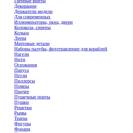
Гребные винты
Декорации
Держатели модели
Для современных
Иллюминаторы, окна, двери
Колокола, сирены
Кольца
Леера
Мачтовые детали
Наборы палубы, фототравление для кораблей
Нагели
Нити
Основания
Паруса
Петли
Пиллерсы
Помпы
Прочее
Пушечные порты
Пушки
Решетки
Рымы
Трапы
Фигуры
Фонари