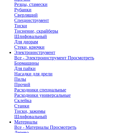
Резцы, стамески
Рубанки
Сверлящий
Специнструмент
Тиски
Тиснение, скрайберы
Шлифовальный
Для диорам
Стеки, крючки
Электроинструмент
Все - Электроинструмент
Просмотреть
Бормашины
Для пайки
Насадки для дрели
Пилы
Прочий
Расходники специальные
Расходники универсальные
Склейка
Станки
Тиски, зажимы
Шлифовальный
Материалы
Все - Материалы
Просмотреть
Дерево