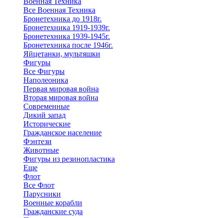
Военная Техника
Все Военная Техника
Бронетехника до 1918г.
Бронетехника 1919-1939г.
Бронетехника 1939-1945г.
Бронетехника после 1946г.
Яйцетанки, мультяшки
Фигуры
Все Фигуры
Наполеоника
Первая мировая война
Вторая мировая война
Современные
Дикий запад
Исторические
Гражданское население
Фэнтези
Животные
Фигуры из резинопластика
Еще
Флот
Все Флот
Парусники
Военные корабли
Гражданские суда