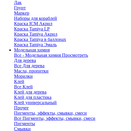
Лак
Грунт
Маркер
Наборы для кораблей
Краска ICM Акрил
Краска Tamiya LP
Краска Tamiya Акрил
Краска Tamiya в баллонах
Краска Tamiya Эмаль
Модельная химия
Все - Модельная химия
Просмотреть
Для дерева
Все Для дерева
Масла, пропитки
Морилки
Клей
Все Клей
Клей для дерева
Клей для пластика
Клей универсальный
Прочее
Пигменты, эффекты, смывки, смеси
Все Пигменты, эффекты, смывки, смеси
Пигменты
Смывки