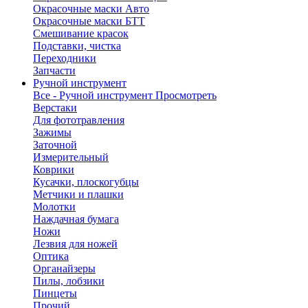
Окрасочные маски Авто
Окрасочные маски БТТ
Смешивание красок
Подставки, чистка
Переходники
Запчасти
Ручной инструмент
Все - Ручной инструмент
Просмотреть
Верстаки
Для фототравления
Зажимы
Заточной
Измерительный
Коврики
Кусачки, плоскогубцы
Метчики и плашки
Молотки
Наждачная бумага
Ножи
Лезвия для ножей
Оптика
Органайзеры
Пилы, лобзики
Пинцеты
Прочий