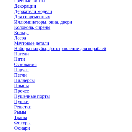
Гребные винты
Декорации
Держатели модели
Для современных
Иллюминаторы, окна, двери
Колокола, сирены
Кольца
Леера
Мачтовые детали
Наборы палубы, фототравление для кораблей
Нагели
Нити
Основания
Паруса
Петли
Пиллерсы
Помпы
Прочее
Пушечные порты
Пушки
Решетки
Рымы
Трапы
Фигуры
Фонари