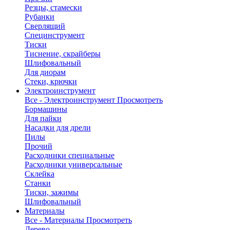
Резцы, стамески
Рубанки
Сверлящий
Специнструмент
Тиски
Тиснение, скрайберы
Шлифовальный
Для диорам
Стеки, крючки
Электроинструмент
Все - Электроинструмент
Просмотреть
Бормашины
Для пайки
Насадки для дрели
Пилы
Прочий
Расходники специальные
Расходники универсальные
Склейка
Станки
Тиски, зажимы
Шлифовальный
Материалы
Все - Материалы
Просмотреть
Дерево