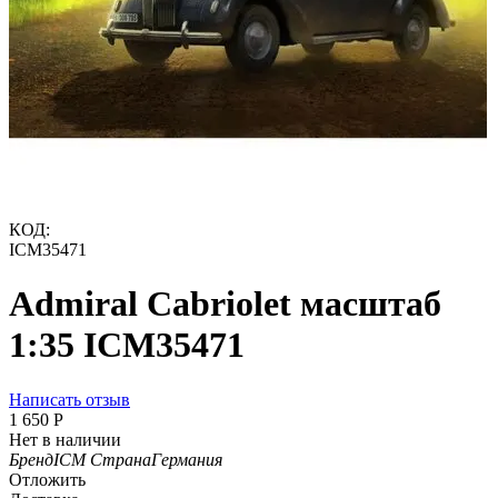
КОД:
ICM35471
Admiral Cabriolet масштаб
1:35 ICM35471
Написать отзыв
1 650
Р
Нет в наличии
Бренд
ICM
Страна
Германия
Отложить