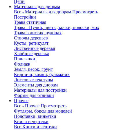
Цепи
Материалы для диорам
Все - Материалы для диорам
Просмотреть
Постройки
Трава статичная
Трава - Пучки, цветы, кочки, полоски, мох
Трава в листах, рулонах
Стволы деревьев
Кусты, ретикулят
Лиственные деревья
Хвойные деревья
Присыпки
Фолиаж
Земля, песок, грунт
Кирпичи, камни, булыжник
Листовые текстуры
Элементы для диорам
Материалы для постройки
Формы для отливки
Прочее
Все - Прочее
Просмотреть
Футляры, боксы для моделей
Подставки, виньетки
Книги и чертежи
Все Книги и чертежи