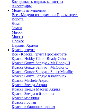
Боеприпасы, ящики, канистры
Аксессуары
Модели из керамики
Все - Модели из керамики
Просмотреть
Ворота
Дома
Замки
Маяки
Мосты
Прочее
Церкви, Храмы
Краска, грунт
Все - Краска, грунт
Просмотреть
Краска Hobby Club - Ready Color
Краска Gunze Sangyo - Mr.Hobby H
Краска Gunze Sangyo - Mr.Color C
Краска Gunze Sangyo - Super Metallic
Краска Gunze Sangyo в баллонах
Краска Machete Акрил
Краска Звезда Акрил
Краска Звезда Мастер Акрил
Краска Звезда в баллонах
Краска масляная
Краска прочая
Краска в баллонах прочая