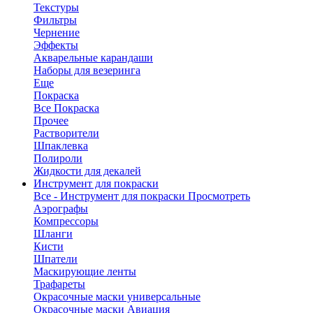
Текстуры
Фильтры
Чернение
Эффекты
Акварельные карандаши
Наборы для везеринга
Еще
Покраска
Все Покраска
Прочее
Растворители
Шпаклевка
Полироли
Жидкости для декалей
Инструмент для покраски
Все - Инструмент для покраски
Просмотреть
Аэрографы
Компрессоры
Шланги
Кисти
Шпатели
Маскирующие ленты
Трафареты
Окрасочные маски универсальные
Окрасочные маски Авиация