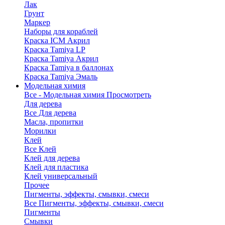
Лак
Грунт
Маркер
Наборы для кораблей
Краска ICM Акрил
Краска Tamiya LP
Краска Tamiya Акрил
Краска Tamiya в баллонах
Краска Tamiya Эмаль
Модельная химия
Все - Модельная химия
Просмотреть
Для дерева
Все Для дерева
Масла, пропитки
Морилки
Клей
Все Клей
Клей для дерева
Клей для пластика
Клей универсальный
Прочее
Пигменты, эффекты, смывки, смеси
Все Пигменты, эффекты, смывки, смеси
Пигменты
Смывки