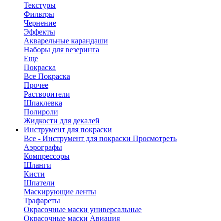
Текстуры
Фильтры
Чернение
Эффекты
Акварельные карандаши
Наборы для везеринга
Еще
Покраска
Все Покраска
Прочее
Растворители
Шпаклевка
Полироли
Жидкости для декалей
Инструмент для покраски
Все - Инструмент для покраски
Просмотреть
Аэрографы
Компрессоры
Шланги
Кисти
Шпатели
Маскирующие ленты
Трафареты
Окрасочные маски универсальные
Окрасочные маски Авиация