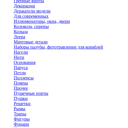
Гребные винты
Декорации
Держатели модели
Для современных
Иллюминаторы, окна, двери
Колокола, сирены
Кольца
Леера
Мачтовые детали
Наборы палубы, фототравление для кораблей
Нагели
Нити
Основания
Паруса
Петли
Пиллерсы
Помпы
Прочее
Пушечные порты
Пушки
Решетки
Рымы
Трапы
Фигуры
Фонари