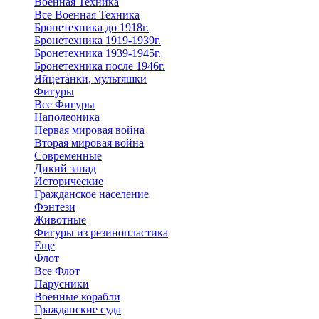
Военная Техника
Все Военная Техника
Бронетехника до 1918г.
Бронетехника 1919-1939г.
Бронетехника 1939-1945г.
Бронетехника после 1946г.
Яйцетанки, мультяшки
Фигуры
Все Фигуры
Наполеоника
Первая мировая война
Вторая мировая война
Современные
Дикий запад
Исторические
Гражданское население
Фэнтези
Животные
Фигуры из резинопластика
Еще
Флот
Все Флот
Парусники
Военные корабли
Гражданские суда