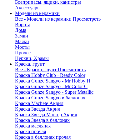
Боеприпасы, ящики, канистры
Аксессуары
Модели из керамики
Все - Модели из керамики
Просмотреть
Ворота
Дома
Замки
Маяки
Мосты
Прочее
Церкви, Храмы
Краска, грунт
Все - Краска, грунт
Просмотреть
Краска Hobby Club - Ready Color
Краска Gunze Sangyo - Mr.Hobby H
Краска Gunze Sangyo - Mr.Color C
Краска Gunze Sangyo - Super Metallic
Краска Gunze Sangyo в баллонах
Краска Machete Акрил
Краска Звезда Акрил
Краска Звезда Мастер Акрил
Краска Звезда в баллонах
Краска масляная
Краска прочая
Краска в баллонах прочая