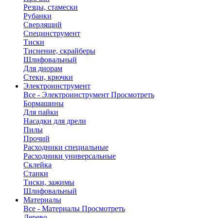
Резцы, стамески
Рубанки
Сверлящий
Специнструмент
Тиски
Тиснение, скрайберы
Шлифовальный
Для диорам
Стеки, крючки
Электроинструмент
Все - Электроинструмент
Просмотреть
Бормашины
Для пайки
Насадки для дрели
Пилы
Прочий
Расходники специальные
Расходники универсальные
Склейка
Станки
Тиски, зажимы
Шлифовальный
Материалы
Все - Материалы
Просмотреть
Дерево