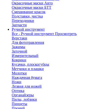
Окрасочные маски Авто
Окрасочные маски БТТ
Смешивание красок
Подставки, чистка
Переходники
Запчасти
Ручной инструмент
Все - Ручной инструмент
Просмотреть
Верстаки
Для фототравления
Зажимы
Заточной
Измерительный
Коврики
Кусачки, плоскогубцы
Метчики и плашки
Молотки
Наждачная бумага
Ножи
Лезвия для ножей
Оптика
Органайзеры
Пилы, лобзики
Пинцеты
Прочий