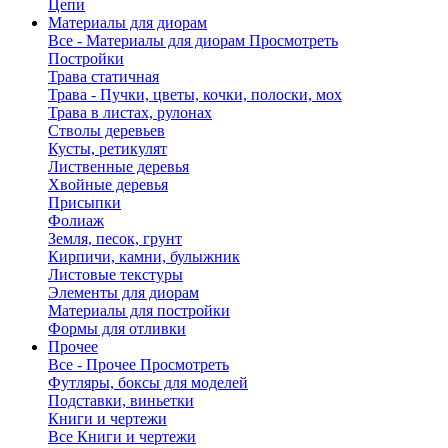
Цепи
Материалы для диорам
Все - Материалы для диорам
Просмотреть
Постройки
Трава статичная
Трава - Пучки, цветы, кочки, полоски, мох
Трава в листах, рулонах
Стволы деревьев
Кусты, ретикулят
Лиственные деревья
Хвойные деревья
Присыпки
Фолиаж
Земля, песок, грунт
Кирпичи, камни, булыжник
Листовые текстуры
Элементы для диорам
Материалы для постройки
Формы для отливки
Прочее
Все - Прочее
Просмотреть
Футляры, боксы для моделей
Подставки, виньетки
Книги и чертежи
Все Книги и чертежи