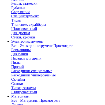
Резцы, стамески
Рубанки
Сверлящий
Специнструмент
Тиски
Тиснение, скрайберы
Шлифовальный
Для диорам
Стеки, крючки
Электроинструмент
Все - Электроинструмент
Просмотреть
Бормашины
Для пайки
Насадки для дрели
Пилы
Прочий
Расходники специальные
Расходники универсальные
Склейка
Станки
Тиски, зажимы
Шлифовальный
Материалы
Все - Материалы
Просмотреть
Дерево