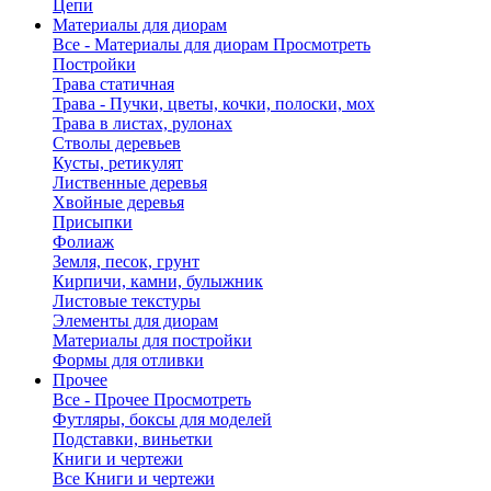
Цепи
Материалы для диорам
Все - Материалы для диорам
Просмотреть
Постройки
Трава статичная
Трава - Пучки, цветы, кочки, полоски, мох
Трава в листах, рулонах
Стволы деревьев
Кусты, ретикулят
Лиственные деревья
Хвойные деревья
Присыпки
Фолиаж
Земля, песок, грунт
Кирпичи, камни, булыжник
Листовые текстуры
Элементы для диорам
Материалы для постройки
Формы для отливки
Прочее
Все - Прочее
Просмотреть
Футляры, боксы для моделей
Подставки, виньетки
Книги и чертежи
Все Книги и чертежи