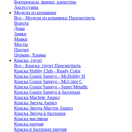
Боеприпасы, ящики, канистры
Аксессуары
Модели из керамики
Все - Модели из керамики
Просмотреть
Ворота
Дома
Замки
Маяки
Мосты
Прочее
Церкви, Храмы
Краска, грунт
Все - Краска, грунт
Просмотреть
Краска Hobby Club - Ready Color
Краска Gunze Sangyo - Mr.Hobby H
Краска Gunze Sangyo - Mr.Color C
Краска Gunze Sangyo - Super Metallic
Краска Gunze Sangyo в баллонах
Краска Machete Акрил
Краска Звезда Акрил
Краска Звезда Мастер Акрил
Краска Звезда в баллонах
Краска масляная
Краска прочая
Краска в баллонах прочая