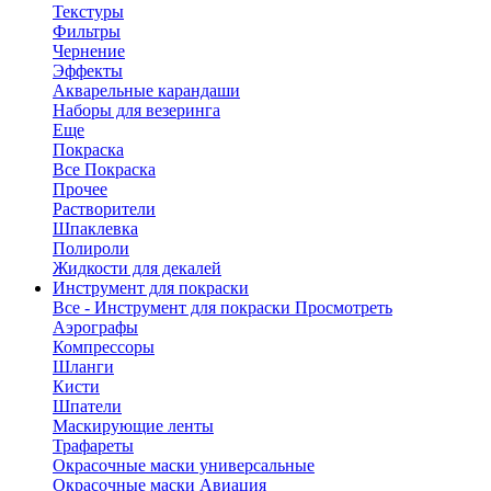
Текстуры
Фильтры
Чернение
Эффекты
Акварельные карандаши
Наборы для везеринга
Еще
Покраска
Все Покраска
Прочее
Растворители
Шпаклевка
Полироли
Жидкости для декалей
Инструмент для покраски
Все - Инструмент для покраски
Просмотреть
Аэрографы
Компрессоры
Шланги
Кисти
Шпатели
Маскирующие ленты
Трафареты
Окрасочные маски универсальные
Окрасочные маски Авиация