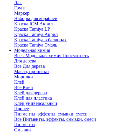
Лак
Грунт
Маркер
Наборы для кораблей
Краска ICM Акрил
Краска Tamiya LP
Краска Tamiya Акрил
Краска Tamiya в баллонах
Краска Tamiya Эмаль
Модельная химия
Все - Модельная химия
Просмотреть
Для дерева
Все Для дерева
Масла, пропитки
Морилки
Клей
Все Клей
Клей для дерева
Клей для пластика
Клей универсальный
Прочее
Пигменты, эффекты, смывки, смеси
Все Пигменты, эффекты, смывки, смеси
Пигменты
Смывки