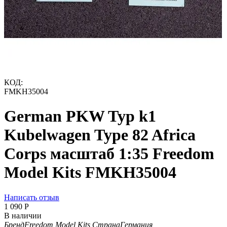
КОД:
FMKH35004
German PKW Typ k1
Kubelwagen Type 82 Africa
Corps масштаб 1:35 Freedom
Model Kits FMKH35004
Написать отзыв
1 090
Р
В наличии
Бренд
Freedom Model Kits
Страна
Германия