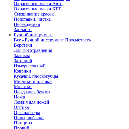
Окрасочные маски Авто
Окрасочные маски БТТ
Смешивание красок
Подставки, чистка
Переходники
Запчасти
Ручной инструмент
Все - Ручной инструмент
Просмотреть
Верстаки
Для фототравления
Зажимы
Заточной
Измерительный
Коврики
Кусачки, плоскогубцы
Метчики и плашки
Молотки
Наждачная бумага
Ножи
Лезвия для ножей
Оптика
Органайзеры
Пилы, лобзики
Пинцеты
Прочий