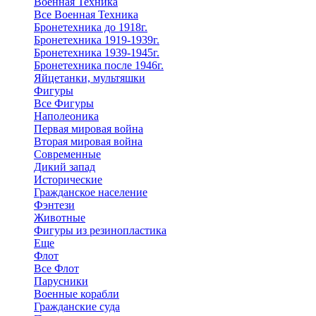
Военная Техника
Все Военная Техника
Бронетехника до 1918г.
Бронетехника 1919-1939г.
Бронетехника 1939-1945г.
Бронетехника после 1946г.
Яйцетанки, мультяшки
Фигуры
Все Фигуры
Наполеоника
Первая мировая война
Вторая мировая война
Современные
Дикий запад
Исторические
Гражданское население
Фэнтези
Животные
Фигуры из резинопластика
Еще
Флот
Все Флот
Парусники
Военные корабли
Гражданские суда