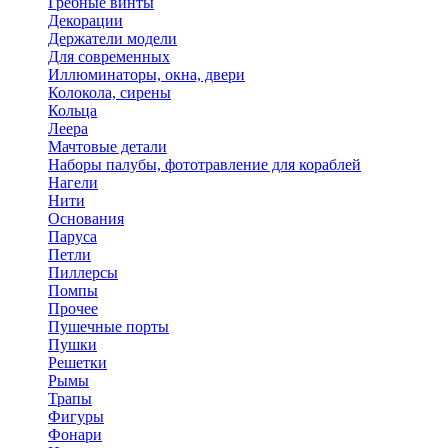
Гребные винты
Декорации
Держатели модели
Для современных
Иллюминаторы, окна, двери
Колокола, сирены
Кольца
Леера
Мачтовые детали
Наборы палубы, фототравление для кораблей
Нагели
Нити
Основания
Паруса
Петли
Пиллерсы
Помпы
Прочее
Пушечные порты
Пушки
Решетки
Рымы
Трапы
Фигуры
Фонари