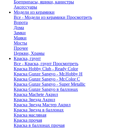
Боеприпасы, ящики, канистры
Аксессуары
Модели из керамики
Все - Модели из керамики
Просмотреть
Ворота
Дома
Замки
Маяки
Мосты
Прочее
Церкви, Храмы
Краска, грунт
Все - Краска, грунт
Просмотреть
Краска Hobby Club - Ready Color
Краска Gunze Sangyo - Mr.Hobby H
Краска Gunze Sangyo - Mr.Color C
Краска Gunze Sangyo - Super Metallic
Краска Gunze Sangyo в баллонах
Краска Machete Акрил
Краска Звезда Акрил
Краска Звезда Мастер Акрил
Краска Звезда в баллонах
Краска масляная
Краска прочая
Краска в баллонах прочая