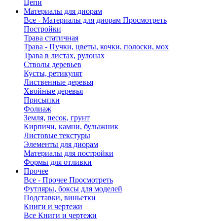
Цепи
Материалы для диорам
Все - Материалы для диорам
Просмотреть
Постройки
Трава статичная
Трава - Пучки, цветы, кочки, полоски, мох
Трава в листах, рулонах
Стволы деревьев
Кусты, ретикулят
Лиственные деревья
Хвойные деревья
Присыпки
Фолиаж
Земля, песок, грунт
Кирпичи, камни, булыжник
Листовые текстуры
Элементы для диорам
Материалы для постройки
Формы для отливки
Прочее
Все - Прочее
Просмотреть
Футляры, боксы для моделей
Подставки, виньетки
Книги и чертежи
Все Книги и чертежи