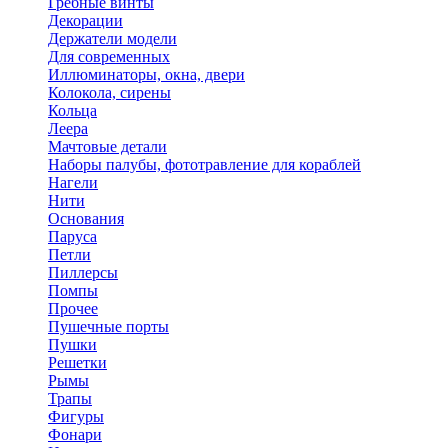
Гребные винты
Декорации
Держатели модели
Для современных
Иллюминаторы, окна, двери
Колокола, сирены
Кольца
Леера
Мачтовые детали
Наборы палубы, фототравление для кораблей
Нагели
Нити
Основания
Паруса
Петли
Пиллерсы
Помпы
Прочее
Пушечные порты
Пушки
Решетки
Рымы
Трапы
Фигуры
Фонари