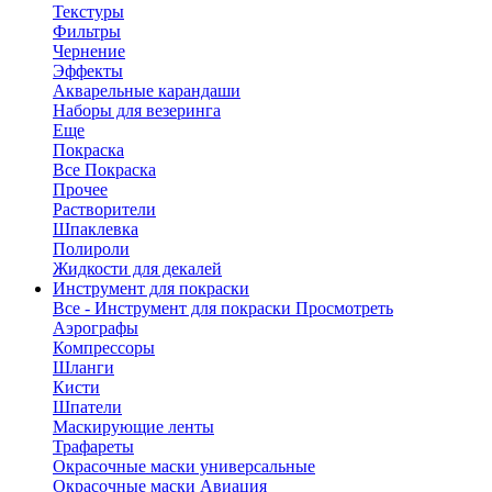
Текстуры
Фильтры
Чернение
Эффекты
Акварельные карандаши
Наборы для везеринга
Еще
Покраска
Все Покраска
Прочее
Растворители
Шпаклевка
Полироли
Жидкости для декалей
Инструмент для покраски
Все - Инструмент для покраски
Просмотреть
Аэрографы
Компрессоры
Шланги
Кисти
Шпатели
Маскирующие ленты
Трафареты
Окрасочные маски универсальные
Окрасочные маски Авиация