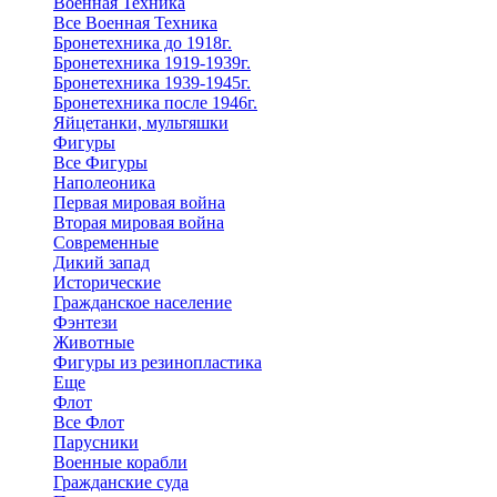
Военная Техника
Все Военная Техника
Бронетехника до 1918г.
Бронетехника 1919-1939г.
Бронетехника 1939-1945г.
Бронетехника после 1946г.
Яйцетанки, мультяшки
Фигуры
Все Фигуры
Наполеоника
Первая мировая война
Вторая мировая война
Современные
Дикий запад
Исторические
Гражданское население
Фэнтези
Животные
Фигуры из резинопластика
Еще
Флот
Все Флот
Парусники
Военные корабли
Гражданские суда