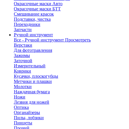
Окрасочные маски Авто
Окрасочные маски БТТ
Смешивание красок
Подставки, чистка
Переходники
Запчасти
Ручной инструмент
Все - Ручной инструмент
Просмотреть
Верстаки
Для фототравления
Зажимы
Заточной
Измерительный
Коврики
Кусачки, плоскогубцы
Метчики и плашки
Молотки
Наждачная бумага
Ножи
Лезвия для ножей
Оптика
Органайзеры
Пилы, лобзики
Пинцеты
Прочий