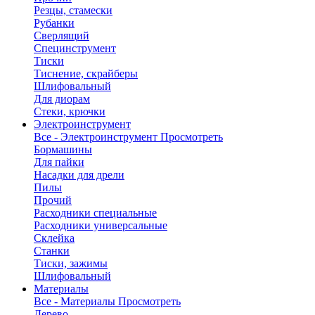
Резцы, стамески
Рубанки
Сверлящий
Специнструмент
Тиски
Тиснение, скрайберы
Шлифовальный
Для диорам
Стеки, крючки
Электроинструмент
Все - Электроинструмент
Просмотреть
Бормашины
Для пайки
Насадки для дрели
Пилы
Прочий
Расходники специальные
Расходники универсальные
Склейка
Станки
Тиски, зажимы
Шлифовальный
Материалы
Все - Материалы
Просмотреть
Дерево