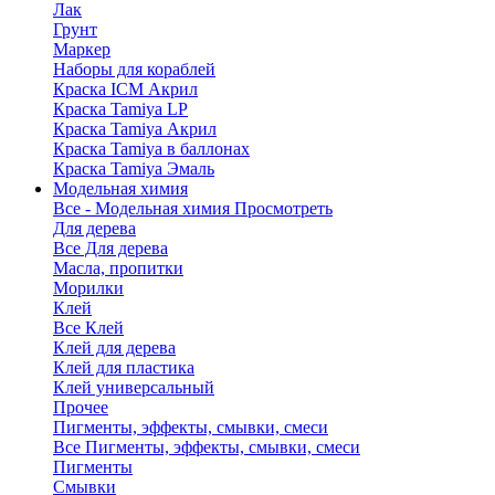
Лак
Грунт
Маркер
Наборы для кораблей
Краска ICM Акрил
Краска Tamiya LP
Краска Tamiya Акрил
Краска Tamiya в баллонах
Краска Tamiya Эмаль
Модельная химия
Все - Модельная химия
Просмотреть
Для дерева
Все Для дерева
Масла, пропитки
Морилки
Клей
Все Клей
Клей для дерева
Клей для пластика
Клей универсальный
Прочее
Пигменты, эффекты, смывки, смеси
Все Пигменты, эффекты, смывки, смеси
Пигменты
Смывки