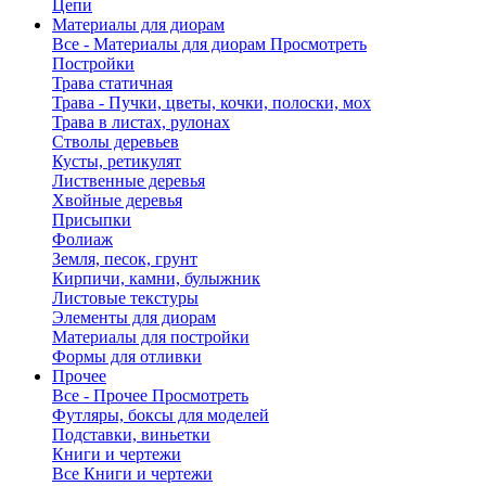
Цепи
Материалы для диорам
Все - Материалы для диорам
Просмотреть
Постройки
Трава статичная
Трава - Пучки, цветы, кочки, полоски, мох
Трава в листах, рулонах
Стволы деревьев
Кусты, ретикулят
Лиственные деревья
Хвойные деревья
Присыпки
Фолиаж
Земля, песок, грунт
Кирпичи, камни, булыжник
Листовые текстуры
Элементы для диорам
Материалы для постройки
Формы для отливки
Прочее
Все - Прочее
Просмотреть
Футляры, боксы для моделей
Подставки, виньетки
Книги и чертежи
Все Книги и чертежи