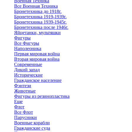
Военная Техника
Все Военная Техника
Бронетехника до 1918г.
Бронетехника 1919-1939г.
Бронетехника 1939-1945г.
Бронетехника после 1946г.
Яйцетанки, мультяшки
Фигуры
Все Фигуры
Наполеоника
Первая мировая война
Вторая мировая война
Современные
Дикий запад
Исторические
Гражданское население
Фэнтези
Животные
Фигуры из резинопластика
Еще
Флот
Все Флот
Парусники
Военные корабли
Гражданские суда