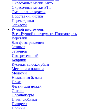
Окрасочные маски Авто
Окрасочные маски БТТ
Смешивание красок
Подставки, чистка
Переходники
Запчасти
Ручной инструмент
Все - Ручной инструмент
Просмотреть
Верстаки
Для фототравления
Зажимы
Заточной
Измерительный
Коврики
Кусачки, плоскогубцы
Метчики и плашки
Молотки
Наждачная бумага
Ножи
Лезвия для ножей
Оптика
Органайзеры
Пилы, лобзики
Пинцеты
Прочий