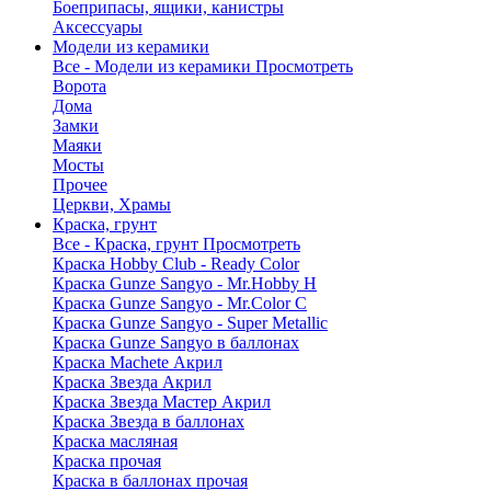
Боеприпасы, ящики, канистры
Аксессуары
Модели из керамики
Все - Модели из керамики
Просмотреть
Ворота
Дома
Замки
Маяки
Мосты
Прочее
Церкви, Храмы
Краска, грунт
Все - Краска, грунт
Просмотреть
Краска Hobby Club - Ready Color
Краска Gunze Sangyo - Mr.Hobby H
Краска Gunze Sangyo - Mr.Color C
Краска Gunze Sangyo - Super Metallic
Краска Gunze Sangyo в баллонах
Краска Machete Акрил
Краска Звезда Акрил
Краска Звезда Мастер Акрил
Краска Звезда в баллонах
Краска масляная
Краска прочая
Краска в баллонах прочая