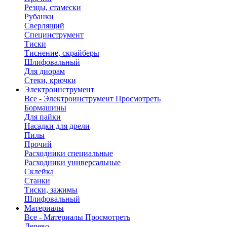
Резцы, стамески
Рубанки
Сверлящий
Специнструмент
Тиски
Тиснение, скрайберы
Шлифовальный
Для диорам
Стеки, крючки
Электроинструмент
Все - Электроинструмент
Просмотреть
Бормашины
Для пайки
Насадки для дрели
Пилы
Прочий
Расходники специальные
Расходники универсальные
Склейка
Станки
Тиски, зажимы
Шлифовальный
Материалы
Все - Материалы
Просмотреть
Дерево