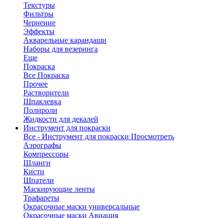
Текстуры
Фильтры
Чернение
Эффекты
Акварельные карандаши
Наборы для везеринга
Еще
Покраска
Все Покраска
Прочее
Растворители
Шпаклевка
Полироли
Жидкости для декалей
Инструмент для покраски
Все - Инструмент для покраски
Просмотреть
Аэрографы
Компрессоры
Шланги
Кисти
Шпатели
Маскирующие ленты
Трафареты
Окрасочные маски универсальные
Окрасочные маски Авиация