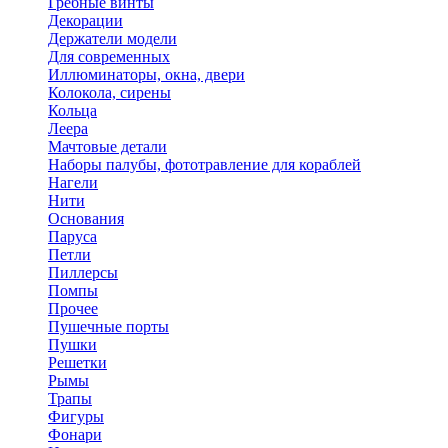
Гребные винты
Декорации
Держатели модели
Для современных
Иллюминаторы, окна, двери
Колокола, сирены
Кольца
Леера
Мачтовые детали
Наборы палубы, фототравление для кораблей
Нагели
Нити
Основания
Паруса
Петли
Пиллерсы
Помпы
Прочее
Пушечные порты
Пушки
Решетки
Рымы
Трапы
Фигуры
Фонари