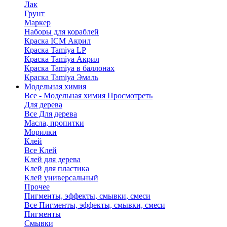
Лак
Грунт
Маркер
Наборы для кораблей
Краска ICM Акрил
Краска Tamiya LP
Краска Tamiya Акрил
Краска Tamiya в баллонах
Краска Tamiya Эмаль
Модельная химия
Все - Модельная химия
Просмотреть
Для дерева
Все Для дерева
Масла, пропитки
Морилки
Клей
Все Клей
Клей для дерева
Клей для пластика
Клей универсальный
Прочее
Пигменты, эффекты, смывки, смеси
Все Пигменты, эффекты, смывки, смеси
Пигменты
Смывки