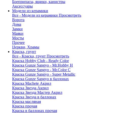
Боеприпасы, ящики, канистры
Аксессуары
Модели из керамики
Все - Модели из керамики
Просмотреть
Ворота
Дома
Замки
Маяки
Мосты
Прочее
Церкви, Храмы
Краска, грунт
Все - Краска, грунт
Просмотреть
Краска Hobby Club - Ready Color
Краска Gunze Sangyo - Mr.Hobby H
Краска Gunze Sangyo - Mr.Color C
Краска Gunze Sangyo - Super Metallic
Краска Gunze Sangyo в баллонах
Краска Machete Акрил
Краска Звезда Акрил
Краска Звезда Мастер Акрил
Краска Звезда в баллонах
Краска масляная
Краска прочая
Краска в баллонах прочая