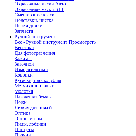
Окрасочные маски Авто
Окрасочные маски БТТ
Смешивание красок
Подставки, чистка
Переходники
Запчасти
Ручной инструмент
Все - Ручной инструмент
Просмотреть
Верстаки
Для фототравления
Зажимы
Заточной
Измерительный
Коврики
Кусачки, плоскогубцы
Метчики и плашки
Молотки
Наждачная бумага
Ножи
Лезвия для ножей
Оптика
Органайзеры
Пилы, лобзики
Пинцеты
Прочий