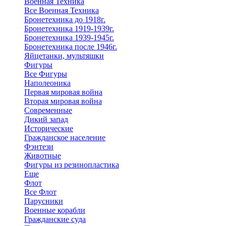
Военная Техника
Все Военная Техника
Бронетехника до 1918г.
Бронетехника 1919-1939г.
Бронетехника 1939-1945г.
Бронетехника после 1946г.
Яйцетанки, мультяшки
Фигуры
Все Фигуры
Наполеоника
Первая мировая война
Вторая мировая война
Современные
Дикий запад
Исторические
Гражданское население
Фэнтези
Животные
Фигуры из резинопластика
Еще
Флот
Все Флот
Парусники
Военные корабли
Гражданские суда