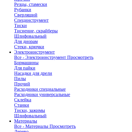
Резцы, стамески
Рубанки
Сверлящий
Специнструмент
Тиски
Тиснение, скрайберы
Шлифовальный
Для диорам
Стеки, крючки
Электроинструмент
Все - Электроинструмент
Просмотреть
Бормашины
Для пайки
Насадки для дрели
Пилы
Прочий
Расходники специальные
Расходники универсальные
Склейка
Станки
Тиски, зажимы
Шлифовальный
Материалы
Все - Материалы
Просмотреть
Дерево