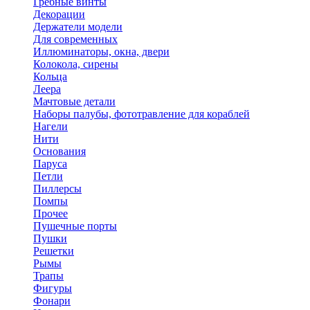
Гребные винты
Декорации
Держатели модели
Для современных
Иллюминаторы, окна, двери
Колокола, сирены
Кольца
Леера
Мачтовые детали
Наборы палубы, фототравление для кораблей
Нагели
Нити
Основания
Паруса
Петли
Пиллерсы
Помпы
Прочее
Пушечные порты
Пушки
Решетки
Рымы
Трапы
Фигуры
Фонари