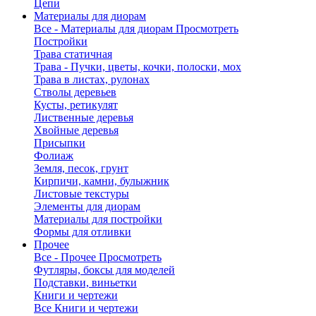
Цепи
Материалы для диорам
Все - Материалы для диорам
Просмотреть
Постройки
Трава статичная
Трава - Пучки, цветы, кочки, полоски, мох
Трава в листах, рулонах
Стволы деревьев
Кусты, ретикулят
Лиственные деревья
Хвойные деревья
Присыпки
Фолиаж
Земля, песок, грунт
Кирпичи, камни, булыжник
Листовые текстуры
Элементы для диорам
Материалы для постройки
Формы для отливки
Прочее
Все - Прочее
Просмотреть
Футляры, боксы для моделей
Подставки, виньетки
Книги и чертежи
Все Книги и чертежи