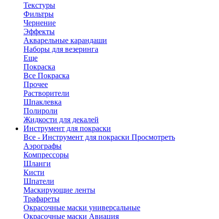
Текстуры
Фильтры
Чернение
Эффекты
Акварельные карандаши
Наборы для везеринга
Еще
Покраска
Все Покраска
Прочее
Растворители
Шпаклевка
Полироли
Жидкости для декалей
Инструмент для покраски
Все - Инструмент для покраски
Просмотреть
Аэрографы
Компрессоры
Шланги
Кисти
Шпатели
Маскирующие ленты
Трафареты
Окрасочные маски универсальные
Окрасочные маски Авиация