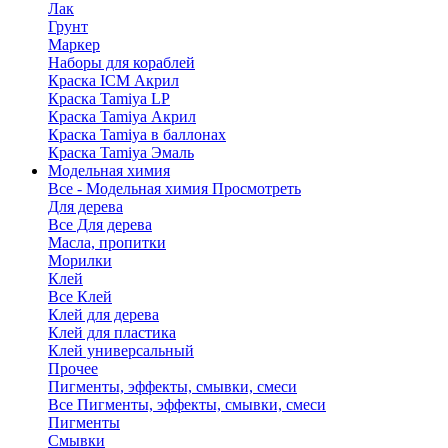
Лак
Грунт
Маркер
Наборы для кораблей
Краска ICM Акрил
Краска Tamiya LP
Краска Tamiya Акрил
Краска Tamiya в баллонах
Краска Tamiya Эмаль
Модельная химия
Все - Модельная химия
Просмотреть
Для дерева
Все Для дерева
Масла, пропитки
Морилки
Клей
Все Клей
Клей для дерева
Клей для пластика
Клей универсальный
Прочее
Пигменты, эффекты, смывки, смеси
Все Пигменты, эффекты, смывки, смеси
Пигменты
Смывки