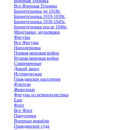
Военная Техника
Все Военная Техника
Бронетехника до 1918г.
Бронетехника 1919-1939г.
Бронетехника 1939-1945г.
Бронетехника после 1946г.
Яйцетанки, мультяшки
Фигуры
Все Фигуры
Наполеоника
Первая мировая война
Вторая мировая война
Современные
Дикий запад
Исторические
Гражданское население
Фэнтези
Животные
Фигуры из резинопластика
Еще
Флот
Все Флот
Парусники
Военные корабли
Гражданские суда