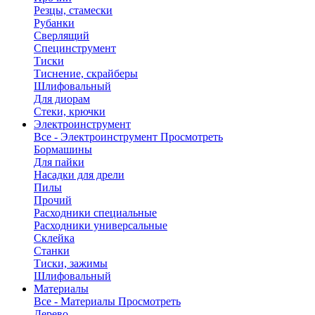
Резцы, стамески
Рубанки
Сверлящий
Специнструмент
Тиски
Тиснение, скрайберы
Шлифовальный
Для диорам
Стеки, крючки
Электроинструмент
Все - Электроинструмент
Просмотреть
Бормашины
Для пайки
Насадки для дрели
Пилы
Прочий
Расходники специальные
Расходники универсальные
Склейка
Станки
Тиски, зажимы
Шлифовальный
Материалы
Все - Материалы
Просмотреть
Дерево