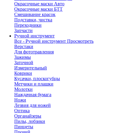
Окрасочные маски Авто
Окрасочные маски БТТ
Смешивание красок
Подставки, чистка
Переходники
Запчасти
Ручной инструмент
Все - Ручной инструмент
Просмотреть
Верстаки
Для фототравления
Зажимы
Заточной
Измерительный
Коврики
Кусачки, плоскогубцы
Метчики и плашки
Молотки
Наждачная бумага
Ножи
Лезвия для ножей
Оптика
Органайзеры
Пилы, лобзики
Пинцеты
Прочий