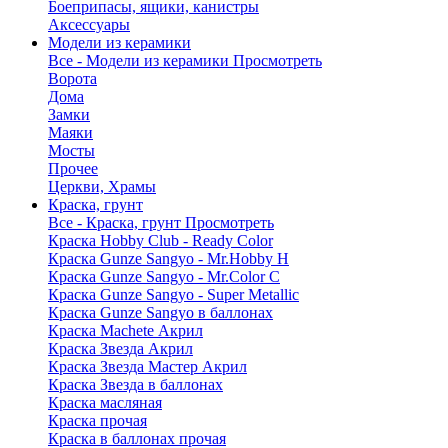
Боеприпасы, ящики, канистры
Аксессуары
Модели из керамики
Все - Модели из керамики
Просмотреть
Ворота
Дома
Замки
Маяки
Мосты
Прочее
Церкви, Храмы
Краска, грунт
Все - Краска, грунт
Просмотреть
Краска Hobby Club - Ready Color
Краска Gunze Sangyo - Mr.Hobby H
Краска Gunze Sangyo - Mr.Color C
Краска Gunze Sangyo - Super Metallic
Краска Gunze Sangyo в баллонах
Краска Machete Акрил
Краска Звезда Акрил
Краска Звезда Мастер Акрил
Краска Звезда в баллонах
Краска масляная
Краска прочая
Краска в баллонах прочая