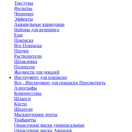
Текстуры
Фильтры
Чернение
Эффекты
Акварельные карандаши
Наборы для везеринга
Еще
Покраска
Все Покраска
Прочее
Растворители
Шпаклевка
Полироли
Жидкости для декалей
Инструмент для покраски
Все - Инструмент для покраски
Просмотреть
Аэрографы
Компрессоры
Шланги
Кисти
Шпатели
Маскирующие ленты
Трафареты
Окрасочные маски универсальные
Окрасочные маски Авиация