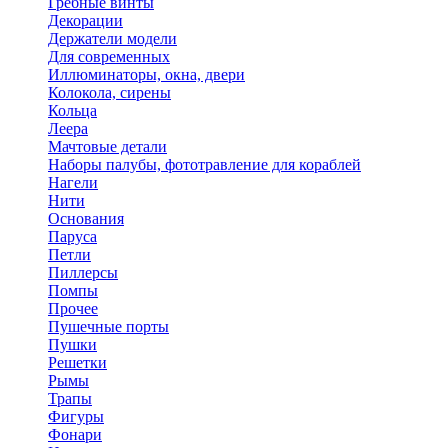
Гребные винты
Декорации
Держатели модели
Для современных
Иллюминаторы, окна, двери
Колокола, сирены
Кольца
Леера
Мачтовые детали
Наборы палубы, фототравление для кораблей
Нагели
Нити
Основания
Паруса
Петли
Пиллерсы
Помпы
Прочее
Пушечные порты
Пушки
Решетки
Рымы
Трапы
Фигуры
Фонари