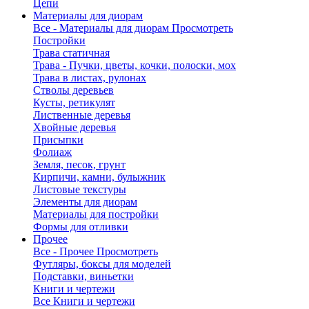
Цепи
Материалы для диорам
Все - Материалы для диорам
Просмотреть
Постройки
Трава статичная
Трава - Пучки, цветы, кочки, полоски, мох
Трава в листах, рулонах
Стволы деревьев
Кусты, ретикулят
Лиственные деревья
Хвойные деревья
Присыпки
Фолиаж
Земля, песок, грунт
Кирпичи, камни, булыжник
Листовые текстуры
Элементы для диорам
Материалы для постройки
Формы для отливки
Прочее
Все - Прочее
Просмотреть
Футляры, боксы для моделей
Подставки, виньетки
Книги и чертежи
Все Книги и чертежи