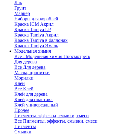
Лак
Грунт
Маркер
Наборы для кораблей
Краска ICM Акрил
Краска Tamiya LP
Краска Tamiya Акрил
Краска Tamiya в баллонах
Краска Tamiya Эмаль
Модельная химия
Все - Модельная химия
Просмотреть
Для дерева
Все Для дерева
Масла, пропитки
Морилки
Клей
Все Клей
Клей для дерева
Клей для пластика
Клей универсальный
Прочее
Пигменты, эффекты, смывки, смеси
Все Пигменты, эффекты, смывки, смеси
Пигменты
Смывки