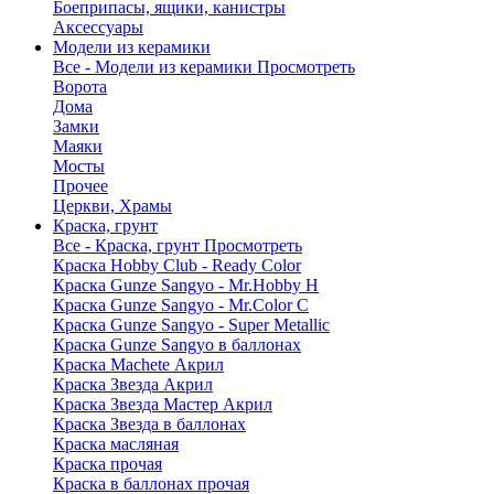
Боеприпасы, ящики, канистры
Аксессуары
Модели из керамики
Все - Модели из керамики
Просмотреть
Ворота
Дома
Замки
Маяки
Мосты
Прочее
Церкви, Храмы
Краска, грунт
Все - Краска, грунт
Просмотреть
Краска Hobby Club - Ready Color
Краска Gunze Sangyo - Mr.Hobby H
Краска Gunze Sangyo - Mr.Color C
Краска Gunze Sangyo - Super Metallic
Краска Gunze Sangyo в баллонах
Краска Machete Акрил
Краска Звезда Акрил
Краска Звезда Мастер Акрил
Краска Звезда в баллонах
Краска масляная
Краска прочая
Краска в баллонах прочая