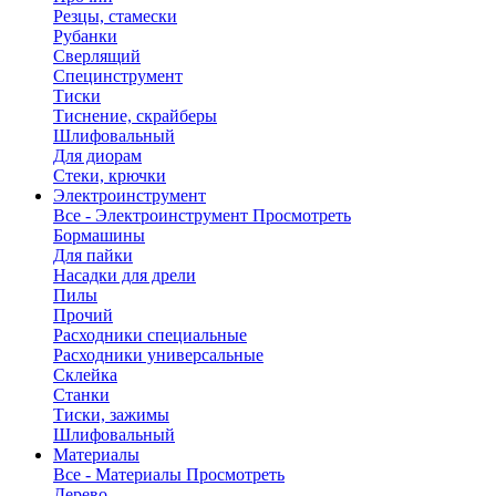
Резцы, стамески
Рубанки
Сверлящий
Специнструмент
Тиски
Тиснение, скрайберы
Шлифовальный
Для диорам
Стеки, крючки
Электроинструмент
Все - Электроинструмент
Просмотреть
Бормашины
Для пайки
Насадки для дрели
Пилы
Прочий
Расходники специальные
Расходники универсальные
Склейка
Станки
Тиски, зажимы
Шлифовальный
Материалы
Все - Материалы
Просмотреть
Дерево