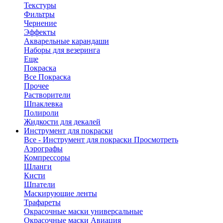
Текстуры
Фильтры
Чернение
Эффекты
Акварельные карандаши
Наборы для везеринга
Еще
Покраска
Все Покраска
Прочее
Растворители
Шпаклевка
Полироли
Жидкости для декалей
Инструмент для покраски
Все - Инструмент для покраски
Просмотреть
Аэрографы
Компрессоры
Шланги
Кисти
Шпатели
Маскирующие ленты
Трафареты
Окрасочные маски универсальные
Окрасочные маски Авиация