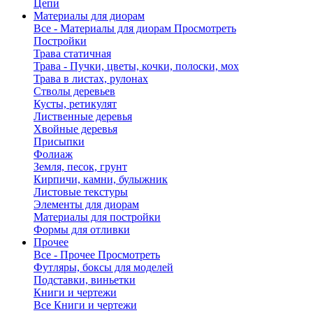
Цепи
Материалы для диорам
Все - Материалы для диорам
Просмотреть
Постройки
Трава статичная
Трава - Пучки, цветы, кочки, полоски, мох
Трава в листах, рулонах
Стволы деревьев
Кусты, ретикулят
Лиственные деревья
Хвойные деревья
Присыпки
Фолиаж
Земля, песок, грунт
Кирпичи, камни, булыжник
Листовые текстуры
Элементы для диорам
Материалы для постройки
Формы для отливки
Прочее
Все - Прочее
Просмотреть
Футляры, боксы для моделей
Подставки, виньетки
Книги и чертежи
Все Книги и чертежи