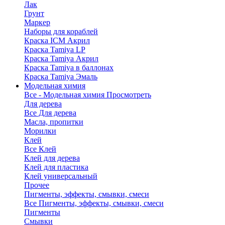
Лак
Грунт
Маркер
Наборы для кораблей
Краска ICM Акрил
Краска Tamiya LP
Краска Tamiya Акрил
Краска Tamiya в баллонах
Краска Tamiya Эмаль
Модельная химия
Все - Модельная химия
Просмотреть
Для дерева
Все Для дерева
Масла, пропитки
Морилки
Клей
Все Клей
Клей для дерева
Клей для пластика
Клей универсальный
Прочее
Пигменты, эффекты, смывки, смеси
Все Пигменты, эффекты, смывки, смеси
Пигменты
Смывки