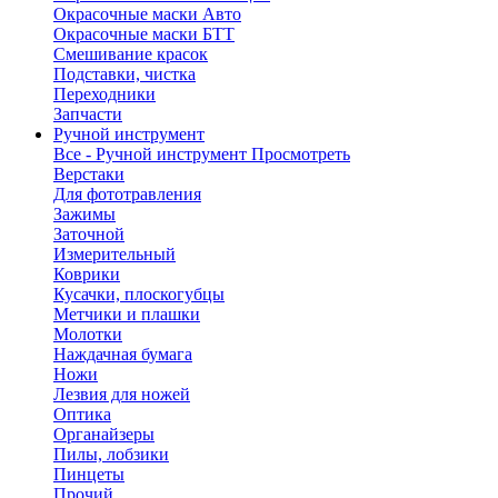
Окрасочные маски Авто
Окрасочные маски БТТ
Смешивание красок
Подставки, чистка
Переходники
Запчасти
Ручной инструмент
Все - Ручной инструмент
Просмотреть
Верстаки
Для фототравления
Зажимы
Заточной
Измерительный
Коврики
Кусачки, плоскогубцы
Метчики и плашки
Молотки
Наждачная бумага
Ножи
Лезвия для ножей
Оптика
Органайзеры
Пилы, лобзики
Пинцеты
Прочий