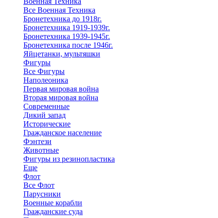
Военная Техника
Все Военная Техника
Бронетехника до 1918г.
Бронетехника 1919-1939г.
Бронетехника 1939-1945г.
Бронетехника после 1946г.
Яйцетанки, мультяшки
Фигуры
Все Фигуры
Наполеоника
Первая мировая война
Вторая мировая война
Современные
Дикий запад
Исторические
Гражданское население
Фэнтези
Животные
Фигуры из резинопластика
Еще
Флот
Все Флот
Парусники
Военные корабли
Гражданские суда