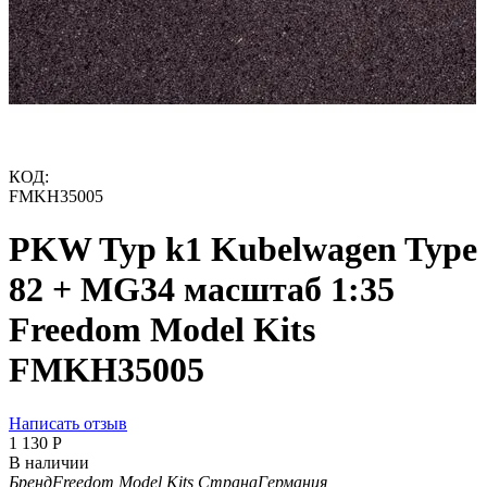
КОД:
FMKH35005
PKW Typ k1 Kubelwagen Type
82 + MG34 масштаб 1:35
Freedom Model Kits
FMKH35005
Написать отзыв
1 130
Р
В наличии
Бренд
Freedom Model Kits
Страна
Германия