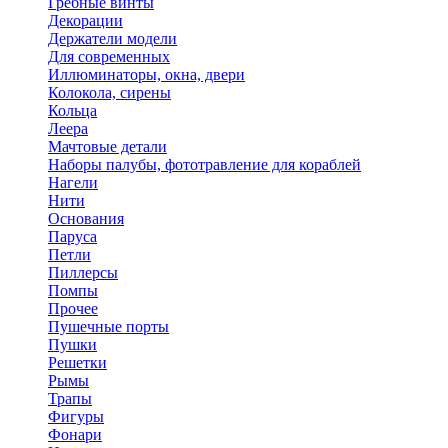
Гребные винты
Декорации
Держатели модели
Для современных
Иллюминаторы, окна, двери
Колокола, сирены
Кольца
Леера
Мачтовые детали
Наборы палубы, фототравление для кораблей
Нагели
Нити
Основания
Паруса
Петли
Пиллерсы
Помпы
Прочее
Пушечные порты
Пушки
Решетки
Рымы
Трапы
Фигуры
Фонари