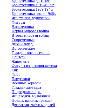
Бронетехника до 1918г.
Бронетехника 1919-1939г.
Бронетехника 1939-1945г.
Бронетехника после 1946г.
Яйцетанки, мультяшки
Фигуры
Наполеоника
Первая мировая война
Вторая мировая война
Современные
Дикий запад
Исторические
Гражданское население
Фэнтези
Животные
Фигуры из резинопластика
Еще
Флот
Парусники
Военные корабли
Гражданские суда
Подводные лодки
Яйцелодки, мультяшки
Поезда, вагоны, травмаи
Двигатели, части моделей