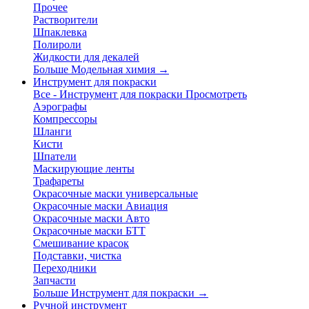
Прочее
Растворители
Шпаклевка
Полироли
Жидкости для декалей
Больше Модельная химия
→
Инструмент для покраски
Все - Инструмент для покраски
Просмотреть
Аэрографы
Компрессоры
Шланги
Кисти
Шпатели
Маскирующие ленты
Трафареты
Окрасочные маски универсальные
Окрасочные маски Авиация
Окрасочные маски Авто
Окрасочные маски БТТ
Смешивание красок
Подставки, чистка
Переходники
Запчасти
Больше Инструмент для покраски
→
Ручной инструмент