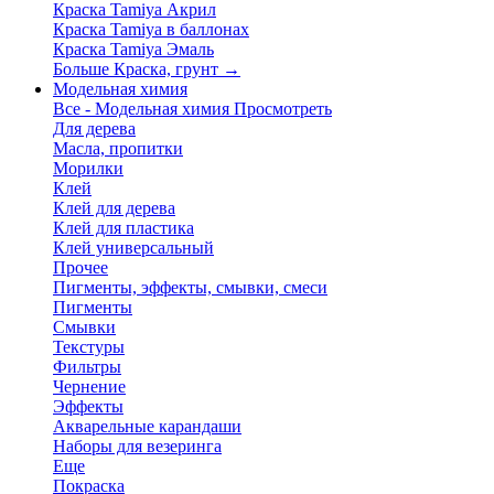
Краска Tamiya Акрил
Краска Tamiya в баллонах
Краска Tamiya Эмаль
Больше Краска, грунт
→
Модельная химия
Все - Модельная химия
Просмотреть
Для дерева
Масла, пропитки
Морилки
Клей
Клей для дерева
Клей для пластика
Клей универсальный
Прочее
Пигменты, эффекты, смывки, смеси
Пигменты
Смывки
Текстуры
Фильтры
Чернение
Эффекты
Акварельные карандаши
Наборы для везеринга
Еще
Покраска