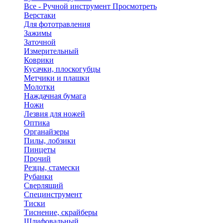
Все - Ручной инструмент
Просмотреть
Верстаки
Для фототравления
Зажимы
Заточной
Измерительный
Коврики
Кусачки, плоскогубцы
Метчики и плашки
Молотки
Наждачная бумага
Ножи
Лезвия для ножей
Оптика
Органайзеры
Пилы, лобзики
Пинцеты
Прочий
Резцы, стамески
Рубанки
Сверлящий
Специнструмент
Тиски
Тиснение, скрайберы
Шлифовальный