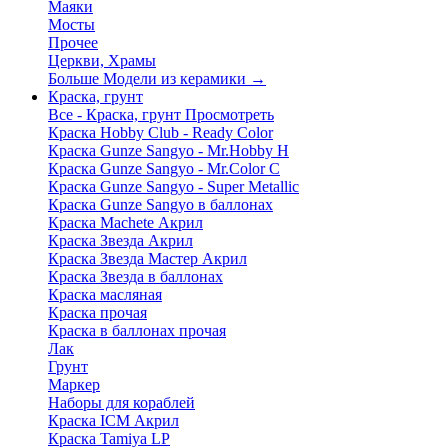
Маяки
Мосты
Прочее
Церкви, Храмы
Больше Модели из керамики
→
Краска, грунт
Все - Краска, грунт
Просмотреть
Краска Hobby Club - Ready Color
Краска Gunze Sangyo - Mr.Hobby H
Краска Gunze Sangyo - Mr.Color C
Краска Gunze Sangyo - Super Metallic
Краска Gunze Sangyo в баллонах
Краска Machete Акрил
Краска Звезда Акрил
Краска Звезда Мастер Акрил
Краска Звезда в баллонах
Краска масляная
Краска прочая
Краска в баллонах прочая
Лак
Грунт
Маркер
Наборы для кораблей
Краска ICM Акрил
Краска Tamiya LP