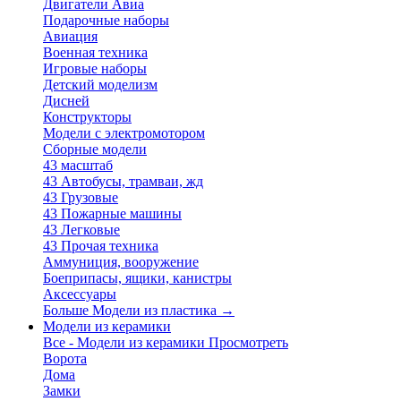
Двигатели Авиа
Подарочные наборы
Авиация
Военная техника
Игровые наборы
Детский моделизм
Дисней
Конструкторы
Модели с электромотором
Сборные модели
43 масштаб
43 Автобусы, трамваи, жд
43 Грузовые
43 Пожарные машины
43 Легковые
43 Прочая техника
Аммуниция, вооружение
Боеприпасы, ящики, канистры
Аксессуары
Больше Модели из пластика
→
Модели из керамики
Все - Модели из керамики
Просмотреть
Ворота
Дома
Замки