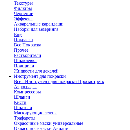
Текстуры
Фильтры
Чернение
Эффекты
Акварельные карандаши
Наборы для везеринга
Еще
Покраска
Все Покраска
Прочее
Растворители
Шпаклевка
Полироли
Жидкости для декалей
Инструмент для покраски
Все - Инструмент для покраски
Просмотреть
Аэрографы
Компрессоры
Шланги
Кисти
Шпатели
Маскирующие ленты
Трафареты
Окрасочные маски универсальные
Окрасочные маски Авиация