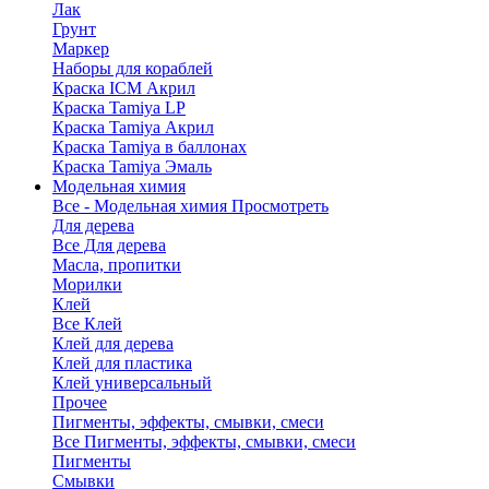
Лак
Грунт
Маркер
Наборы для кораблей
Краска ICM Акрил
Краска Tamiya LP
Краска Tamiya Акрил
Краска Tamiya в баллонах
Краска Tamiya Эмаль
Модельная химия
Все - Модельная химия
Просмотреть
Для дерева
Все Для дерева
Масла, пропитки
Морилки
Клей
Все Клей
Клей для дерева
Клей для пластика
Клей универсальный
Прочее
Пигменты, эффекты, смывки, смеси
Все Пигменты, эффекты, смывки, смеси
Пигменты
Смывки