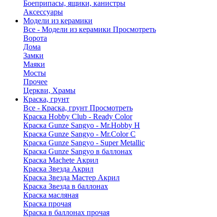
Боеприпасы, ящики, канистры
Аксессуары
Модели из керамики
Все - Модели из керамики
Просмотреть
Ворота
Дома
Замки
Маяки
Мосты
Прочее
Церкви, Храмы
Краска, грунт
Все - Краска, грунт
Просмотреть
Краска Hobby Club - Ready Color
Краска Gunze Sangyo - Mr.Hobby H
Краска Gunze Sangyo - Mr.Color C
Краска Gunze Sangyo - Super Metallic
Краска Gunze Sangyo в баллонах
Краска Machete Акрил
Краска Звезда Акрил
Краска Звезда Мастер Акрил
Краска Звезда в баллонах
Краска масляная
Краска прочая
Краска в баллонах прочая