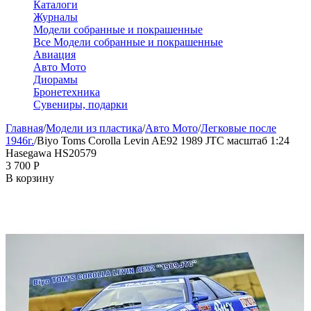
Каталоги
Журналы
Модели собранные и покрашенные
Все Модели собранные и покрашенные
Авиация
Авто Мото
Диорамы
Бронетехника
Сувениры, подарки
Главная
/
Модели из пластика
/
Авто Мото
/
Легковые после
1946г.
/
Biyo Toms Corolla Levin AE92 1989 JTC масштаб 1:24
Hasegawa HS20579
3 700
Р
В корзину