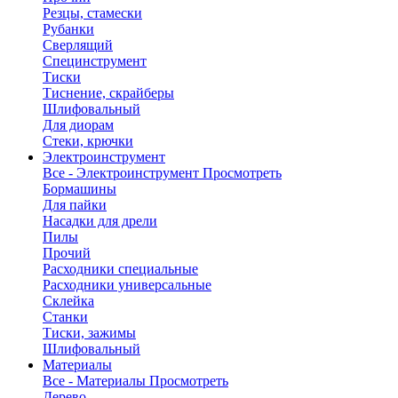
Резцы, стамески
Рубанки
Сверлящий
Специнструмент
Тиски
Тиснение, скрайберы
Шлифовальный
Для диорам
Стеки, крючки
Электроинструмент
Все - Электроинструмент
Просмотреть
Бормашины
Для пайки
Насадки для дрели
Пилы
Прочий
Расходники специальные
Расходники универсальные
Склейка
Станки
Тиски, зажимы
Шлифовальный
Материалы
Все - Материалы
Просмотреть
Дерево