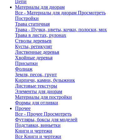
Цепи
Материалы для диорам
Все - Материалы для диорам
Просмотреть
Постройки
Трава статичная
Трава - Пучки, цветы, кочки, полоски, мох
Трава в листах, рулонах
Стволы деревьев
Кусты, ретикулят
Лиственные деревья
Хвойные деревья
Присыпки
Фолиаж
Земля, песок, грунт
Кирпичи, камни, булыжник
Листовые текстуры
Элементы для диорам
Материалы для постройки
Формы для отливки
Прочее
Все - Прочее
Просмотреть
Футляры, боксы для моделей
Подставки, виньетки
Книги и чертежи
Все Книги и чертежи