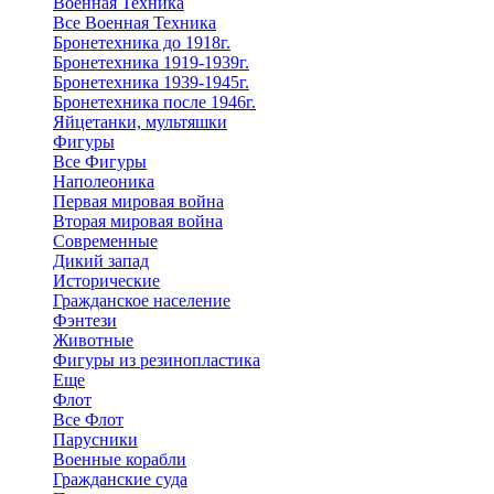
Военная Техника
Все Военная Техника
Бронетехника до 1918г.
Бронетехника 1919-1939г.
Бронетехника 1939-1945г.
Бронетехника после 1946г.
Яйцетанки, мультяшки
Фигуры
Все Фигуры
Наполеоника
Первая мировая война
Вторая мировая война
Современные
Дикий запад
Исторические
Гражданское население
Фэнтези
Животные
Фигуры из резинопластика
Еще
Флот
Все Флот
Парусники
Военные корабли
Гражданские суда