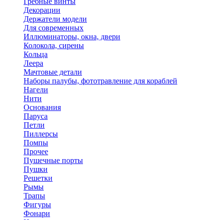
Гребные винты
Декорации
Держатели модели
Для современных
Иллюминаторы, окна, двери
Колокола, сирены
Кольца
Леера
Мачтовые детали
Наборы палубы, фототравление для кораблей
Нагели
Нити
Основания
Паруса
Петли
Пиллерсы
Помпы
Прочее
Пушечные порты
Пушки
Решетки
Рымы
Трапы
Фигуры
Фонари