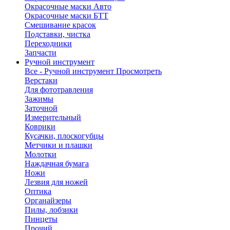
Окрасочные маски Авто
Окрасочные маски БТТ
Смешивание красок
Подставки, чистка
Переходники
Запчасти
Ручной инструмент
Все - Ручной инструмент
Просмотреть
Верстаки
Для фототравления
Зажимы
Заточной
Измерительный
Коврики
Кусачки, плоскогубцы
Метчики и плашки
Молотки
Наждачная бумага
Ножи
Лезвия для ножей
Оптика
Органайзеры
Пилы, лобзики
Пинцеты
Прочий