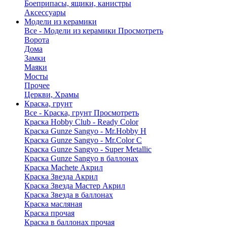
Боеприпасы, ящики, канистры
Аксессуары
Модели из керамики
Все - Модели из керамики
Просмотреть
Ворота
Дома
Замки
Маяки
Мосты
Прочее
Церкви, Храмы
Краска, грунт
Все - Краска, грунт
Просмотреть
Краска Hobby Club - Ready Color
Краска Gunze Sangyo - Mr.Hobby H
Краска Gunze Sangyo - Mr.Color C
Краска Gunze Sangyo - Super Metallic
Краска Gunze Sangyo в баллонах
Краска Machete Акрил
Краска Звезда Акрил
Краска Звезда Мастер Акрил
Краска Звезда в баллонах
Краска масляная
Краска прочая
Краска в баллонах прочая