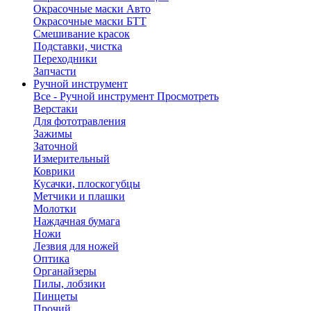
Окрасочные маски Авто
Окрасочные маски БТТ
Смешивание красок
Подставки, чистка
Переходники
Запчасти
Ручной инструмент
Все - Ручной инструмент
Просмотреть
Верстаки
Для фототравления
Зажимы
Заточной
Измерительный
Коврики
Кусачки, плоскогубцы
Метчики и плашки
Молотки
Наждачная бумага
Ножи
Лезвия для ножей
Оптика
Органайзеры
Пилы, лобзики
Пинцеты
Прочий