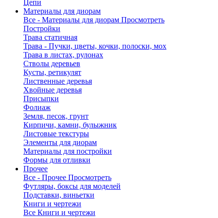
Цепи
Материалы для диорам
Все - Материалы для диорам
Просмотреть
Постройки
Трава статичная
Трава - Пучки, цветы, кочки, полоски, мох
Трава в листах, рулонах
Стволы деревьев
Кусты, ретикулят
Лиственные деревья
Хвойные деревья
Присыпки
Фолиаж
Земля, песок, грунт
Кирпичи, камни, булыжник
Листовые текстуры
Элементы для диорам
Материалы для постройки
Формы для отливки
Прочее
Все - Прочее
Просмотреть
Футляры, боксы для моделей
Подставки, виньетки
Книги и чертежи
Все Книги и чертежи