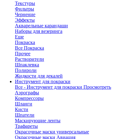
Текстуры
Фильтры
Чернение
Эффекты
Акварельные карандаши
Наборы для везеринга
Еще
Покраска
Все Покраска
Прочее
Растворители
Шпаклевка
Полироли
Жидкости для декалей
Инструмент для покраски
Все - Инструмент для покраски
Просмотреть
Аэрографы
Компрессоры
Шланги
Кисти
Шпатели
Маскирующие ленты
Трафареты
Окрасочные маски универсальные
Окрасочные маски Авиация