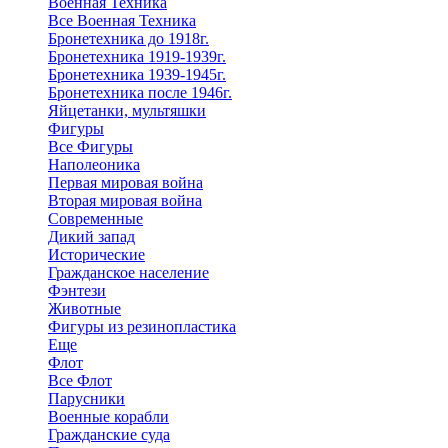
Военная Техника
Все Военная Техника
Бронетехника до 1918г.
Бронетехника 1919-1939г.
Бронетехника 1939-1945г.
Бронетехника после 1946г.
Яйцетанки, мультяшки
Фигуры
Все Фигуры
Наполеоника
Первая мировая война
Вторая мировая война
Современные
Дикий запад
Исторические
Гражданское население
Фэнтези
Животные
Фигуры из резинопластика
Еще
Флот
Все Флот
Парусники
Военные корабли
Гражданские суда