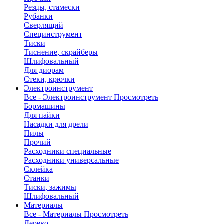
Резцы, стамески
Рубанки
Сверлящий
Специнструмент
Тиски
Тиснение, скрайберы
Шлифовальный
Для диорам
Стеки, крючки
Электроинструмент
Все - Электроинструмент
Просмотреть
Бормашины
Для пайки
Насадки для дрели
Пилы
Прочий
Расходники специальные
Расходники универсальные
Склейка
Станки
Тиски, зажимы
Шлифовальный
Материалы
Все - Материалы
Просмотреть
Дерево