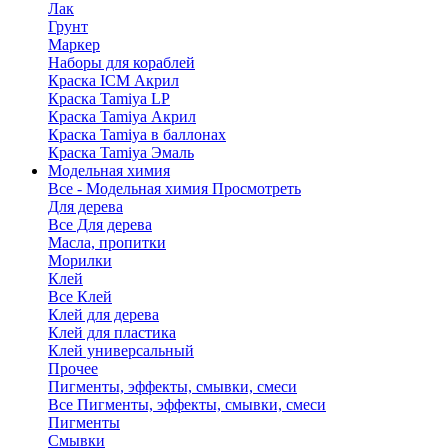
Лак
Грунт
Маркер
Наборы для кораблей
Краска ICM Акрил
Краска Tamiya LP
Краска Tamiya Акрил
Краска Tamiya в баллонах
Краска Tamiya Эмаль
Модельная химия
Все - Модельная химия
Просмотреть
Для дерева
Все Для дерева
Масла, пропитки
Морилки
Клей
Все Клей
Клей для дерева
Клей для пластика
Клей универсальный
Прочее
Пигменты, эффекты, смывки, смеси
Все Пигменты, эффекты, смывки, смеси
Пигменты
Смывки