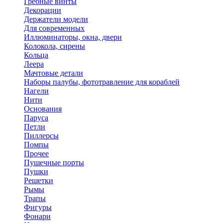
Гребные винты
Декорации
Держатели модели
Для современных
Иллюминаторы, окна, двери
Колокола, сирены
Кольца
Леера
Мачтовые детали
Наборы палубы, фототравление для кораблей
Нагели
Нити
Основания
Паруса
Петли
Пиллерсы
Помпы
Прочее
Пушечные порты
Пушки
Решетки
Рымы
Трапы
Фигуры
Фонари