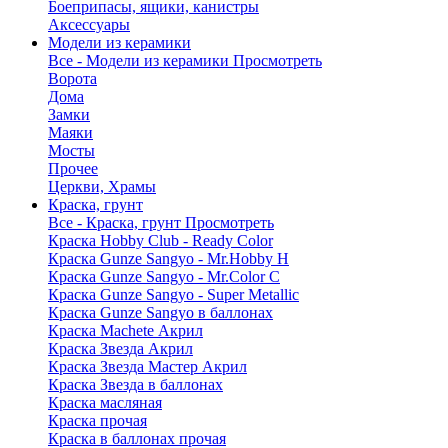
Боеприпасы, ящики, канистры
Аксессуары
Модели из керамики
Все - Модели из керамики
Просмотреть
Ворота
Дома
Замки
Маяки
Мосты
Прочее
Церкви, Храмы
Краска, грунт
Все - Краска, грунт
Просмотреть
Краска Hobby Club - Ready Color
Краска Gunze Sangyo - Mr.Hobby H
Краска Gunze Sangyo - Mr.Color C
Краска Gunze Sangyo - Super Metallic
Краска Gunze Sangyo в баллонах
Краска Machete Акрил
Краска Звезда Акрил
Краска Звезда Мастер Акрил
Краска Звезда в баллонах
Краска масляная
Краска прочая
Краска в баллонах прочая