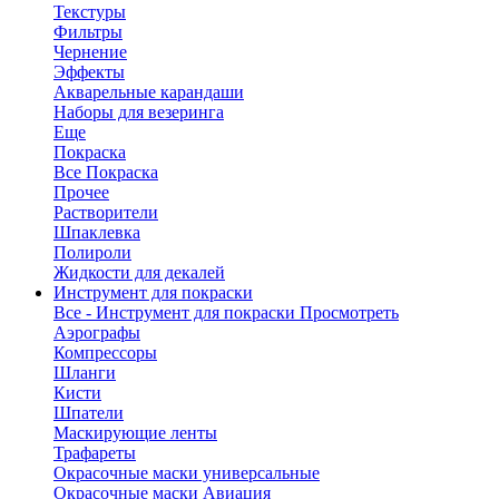
Текстуры
Фильтры
Чернение
Эффекты
Акварельные карандаши
Наборы для везеринга
Еще
Покраска
Все Покраска
Прочее
Растворители
Шпаклевка
Полироли
Жидкости для декалей
Инструмент для покраски
Все - Инструмент для покраски
Просмотреть
Аэрографы
Компрессоры
Шланги
Кисти
Шпатели
Маскирующие ленты
Трафареты
Окрасочные маски универсальные
Окрасочные маски Авиация