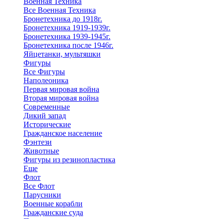
Военная Техника
Все Военная Техника
Бронетехника до 1918г.
Бронетехника 1919-1939г.
Бронетехника 1939-1945г.
Бронетехника после 1946г.
Яйцетанки, мультяшки
Фигуры
Все Фигуры
Наполеоника
Первая мировая война
Вторая мировая война
Современные
Дикий запад
Исторические
Гражданское население
Фэнтези
Животные
Фигуры из резинопластика
Еще
Флот
Все Флот
Парусники
Военные корабли
Гражданские суда