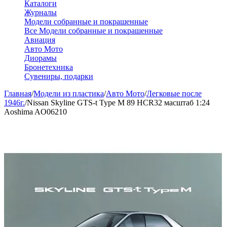
Каталоги
Журналы
Модели собранные и покрашенные
Все Модели собранные и покрашенные
Авиация
Авто Мото
Диорамы
Бронетехника
Сувениры, подарки
Главная
/
Модели из пластика
/
Авто Мото
/
Легковые после
1946г.
/
Nissan Skyline GTS-t Type M 89 HCR32 масштаб 1:24
Aoshima AO06210