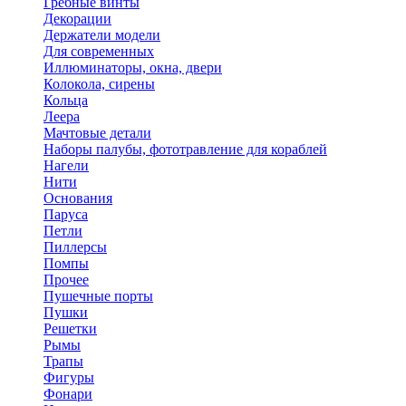
Гребные винты
Декорации
Держатели модели
Для современных
Иллюминаторы, окна, двери
Колокола, сирены
Кольца
Леера
Мачтовые детали
Наборы палубы, фототравление для кораблей
Нагели
Нити
Основания
Паруса
Петли
Пиллерсы
Помпы
Прочее
Пушечные порты
Пушки
Решетки
Рымы
Трапы
Фигуры
Фонари