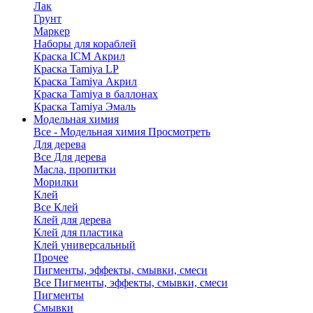
Лак
Грунт
Маркер
Наборы для кораблей
Краска ICM Акрил
Краска Tamiya LP
Краска Tamiya Акрил
Краска Tamiya в баллонах
Краска Tamiya Эмаль
Модельная химия
Все - Модельная химия
Просмотреть
Для дерева
Все Для дерева
Масла, пропитки
Морилки
Клей
Все Клей
Клей для дерева
Клей для пластика
Клей универсальный
Прочее
Пигменты, эффекты, смывки, смеси
Все Пигменты, эффекты, смывки, смеси
Пигменты
Смывки