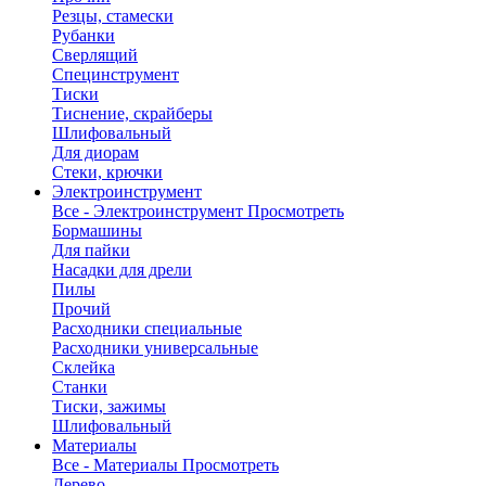
Резцы, стамески
Рубанки
Сверлящий
Специнструмент
Тиски
Тиснение, скрайберы
Шлифовальный
Для диорам
Стеки, крючки
Электроинструмент
Все - Электроинструмент
Просмотреть
Бормашины
Для пайки
Насадки для дрели
Пилы
Прочий
Расходники специальные
Расходники универсальные
Склейка
Станки
Тиски, зажимы
Шлифовальный
Материалы
Все - Материалы
Просмотреть
Дерево