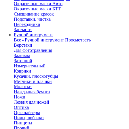
Окрасочные маски Авто
Окрасочные маски БТТ
Смешивание красок
Подставки, чистка
Переходники
Запчасти
Ручной инструмент
Все - Ручной инструмент
Просмотреть
Верстаки
Для фототравления
Зажимы
Заточной
Измерительный
Коврики
Кусачки, плоскогубцы
Метчики и плашки
Молотки
Наждачная бумага
Ножи
Лезвия для ножей
Оптика
Органайзеры
Пилы, лобзики
Пинцеты
Прочий