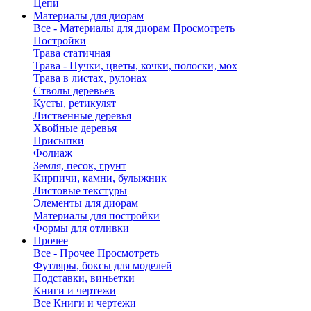
Цепи
Материалы для диорам
Все - Материалы для диорам
Просмотреть
Постройки
Трава статичная
Трава - Пучки, цветы, кочки, полоски, мох
Трава в листах, рулонах
Стволы деревьев
Кусты, ретикулят
Лиственные деревья
Хвойные деревья
Присыпки
Фолиаж
Земля, песок, грунт
Кирпичи, камни, булыжник
Листовые текстуры
Элементы для диорам
Материалы для постройки
Формы для отливки
Прочее
Все - Прочее
Просмотреть
Футляры, боксы для моделей
Подставки, виньетки
Книги и чертежи
Все Книги и чертежи