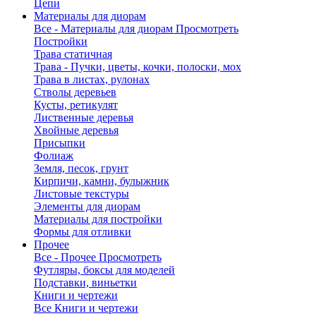
Цепи
Материалы для диорам
Все - Материалы для диорам
Просмотреть
Постройки
Трава статичная
Трава - Пучки, цветы, кочки, полоски, мох
Трава в листах, рулонах
Стволы деревьев
Кусты, ретикулят
Лиственные деревья
Хвойные деревья
Присыпки
Фолиаж
Земля, песок, грунт
Кирпичи, камни, булыжник
Листовые текстуры
Элементы для диорам
Материалы для постройки
Формы для отливки
Прочее
Все - Прочее
Просмотреть
Футляры, боксы для моделей
Подставки, виньетки
Книги и чертежи
Все Книги и чертежи