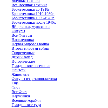
Военная Техника
Все Военная Техника
Бронетехника до 1918г.
Бронетехника 1919-1939г.
Бронетехника 1939-1945г.
Бронетехника после 1946г.
Яйцетанки, мультяшки
Фигуры
Все Фигуры
Наполеоника
Первая мировая война
Вторая мировая война
Современные
Дикий запад
Исторические
Гражданское население
Фэнтези
Животные
Фигуры из резинопластика
Еще
Флот
Все Флот
Парусники
Военные корабли
Гражданские суда