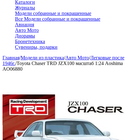
Каталоги
Журналы
Модели собранные и покрашенные
Все Модели собранные и покрашенные
Авиация
Авто Мото
Диорамы
Бронетехника
Сувениры, подарки
Главная
/
Модели из пластика
/
Авто Мото
/
Легковые после
1946г.
/
Toyota Chaser TRD JZX100 масштаб 1:24 Aoshima
AO06880