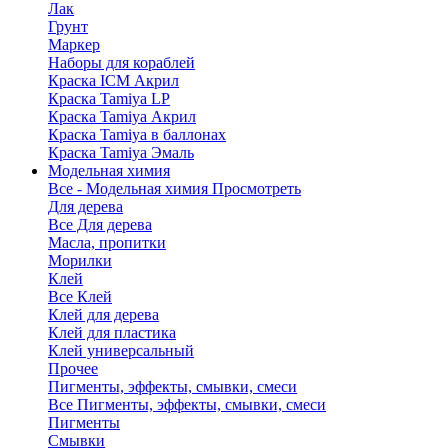
Лак
Грунт
Маркер
Наборы для кораблей
Краска ICM Акрил
Краска Tamiya LP
Краска Tamiya Акрил
Краска Tamiya в баллонах
Краска Tamiya Эмаль
Модельная химия
Все - Модельная химия
Просмотреть
Для дерева
Все Для дерева
Масла, пропитки
Морилки
Клей
Все Клей
Клей для дерева
Клей для пластика
Клей универсальный
Прочее
Пигменты, эффекты, смывки, смеси
Все Пигменты, эффекты, смывки, смеси
Пигменты
Смывки