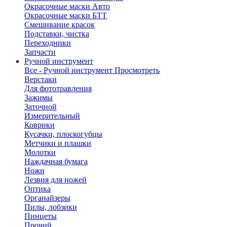
Окрасочные маски Авто
Окрасочные маски БТТ
Смешивание красок
Подставки, чистка
Переходники
Запчасти
Ручной инструмент
Все - Ручной инструмент
Просмотреть
Верстаки
Для фототравления
Зажимы
Заточной
Измерительный
Коврики
Кусачки, плоскогубцы
Метчики и плашки
Молотки
Наждачная бумага
Ножи
Лезвия для ножей
Оптика
Органайзеры
Пилы, лобзики
Пинцеты
Прочий