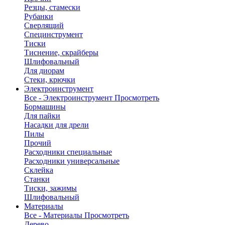
Резцы, стамески
Рубанки
Сверлящий
Специнструмент
Тиски
Тиснение, скрайберы
Шлифовальный
Для диорам
Стеки, крючки
Электроинструмент
Все - Электроинструмент
Просмотреть
Бормашины
Для пайки
Насадки для дрели
Пилы
Прочий
Расходники специальные
Расходники универсальные
Склейка
Станки
Тиски, зажимы
Шлифовальный
Материалы
Все - Материалы
Просмотреть
Дерево