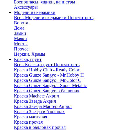
Боеприпасы, ящики, канистры
Аксессуары
Модели из керамики
Все - Модели из керамики
Просмотреть
Ворота
Дома
Замки
Маяки
Мосты
Прочее
Церкви, Храмы
Краска, грунт
Все - Краска, грунт
Просмотреть
Краска Hobby Club - Ready Color
Краска Gunze Sangyo - Mr.Hobby H
Краска Gunze Sangyo - Mr.Color C
Краска Gunze Sangyo - Super Metallic
Краска Gunze Sangyo в баллонах
Краска Machete Акрил
Краска Звезда Акрил
Краска Звезда Мастер Акрил
Краска Звезда в баллонах
Краска масляная
Краска прочая
Краска в баллонах прочая