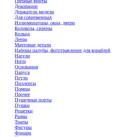
Гребные винты
Декорации
Держатели модели
Для современных
Иллюминаторы, окна, двери
Колокола, сирены
Кольца
Леера
Мачтовые детали
Наборы палубы, фототравление для кораблей
Нагели
Нити
Основания
Паруса
Петли
Пиллерсы
Помпы
Прочее
Пушечные порты
Пушки
Решетки
Рымы
Трапы
Фигуры
Фонари