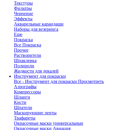
Текстуры
Фильтры
Чернение
Эффекты
Акварельные карандаши
Наборы для везеринга
Еще
Покраска
Все Покраска
Прочее
Растворители
Шпаклевка
Полироли
Жидкости для декалей
Инструмент для покраски
Все - Инструмент для покраски
Просмотреть
Аэрографы
Компрессоры
Шланги
Кисти
Шпатели
Маскирующие ленты
Трафареты
Окрасочные маски универсальные
Окрасочные маски Авиация